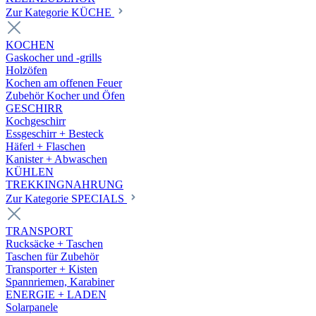
Zur Kategorie KÜCHE
KOCHEN
Gaskocher und -grills
Holzöfen
Kochen am offenen Feuer
Zubehör Kocher und Öfen
GESCHIRR
Kochgeschirr
Essgeschirr + Besteck
Häferl + Flaschen
Kanister + Abwaschen
KÜHLEN
TREKKINGNAHRUNG
Zur Kategorie SPECIALS
TRANSPORT
Rucksäcke + Taschen
Taschen für Zubehör
Transporter + Kisten
Spannriemen, Karabiner
ENERGIE + LADEN
Solarpanele