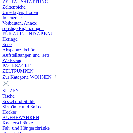
ZELTAUSSTATTUNG
Zeltteppiche
Unterlagen, Böden
Innenzelte
Vorbauten, Annex
sonstige Ergänzungen
FÜR AUF- UND ABBAU
Heringe
Seile
Abspannzubehör
Aufstellstangen und -sets
Werkzeug
PACKSÄCKE
ZELTPUMPEN
Zur Kategorie WOHNEN
SITZEN
Tische
Sessel und Stühle
Sitzbänke und Sofas
Hocker
AUFBEWAHREN
Kocherschränke
Falt- und Hängeschränke