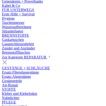
Generatoren + Powerbanks
Kabel & Co
FÜR UNTERWEGS
Erste Hilfe + Survival
Hygiene
Taschenmesser
Wasseraufbereitung
Sitzunterlagen
BRENNSTOFFE
Gaskartuschen
Gasanschlusszubehör
Zunder und Anzünder
Brennstoffflaschen
Zur Kategorie REPARATUR
GESTÄNGE + SCHLÄUCHE
Ersatz-Fiberglasgestänge
Ersatz-Alugestänge
Gestängeteile
Air-Repair
STOFFE
Kleber und Klebefolien
Nahtdichter
PFLEGE