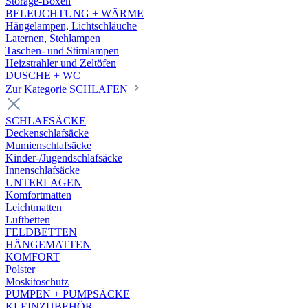
Storage-Boxen
BELEUCHTUNG + WÄRME
Hängelampen, Lichtschläuche
Laternen, Stehlampen
Taschen- und Stirnlampen
Heizstrahler und Zeltöfen
DUSCHE + WC
Zur Kategorie SCHLAFEN
SCHLAFSÄCKE
Deckenschlafsäcke
Mumienschlafsäcke
Kinder-/Jugendschlafsäcke
Innenschlafsäcke
UNTERLAGEN
Komfortmatten
Leichtmatten
Luftbetten
FELDBETTEN
HÄNGEMATTEN
KOMFORT
Polster
Moskitoschutz
PUMPEN + PUMPSÄCKE
KLEINZUBEHÖR