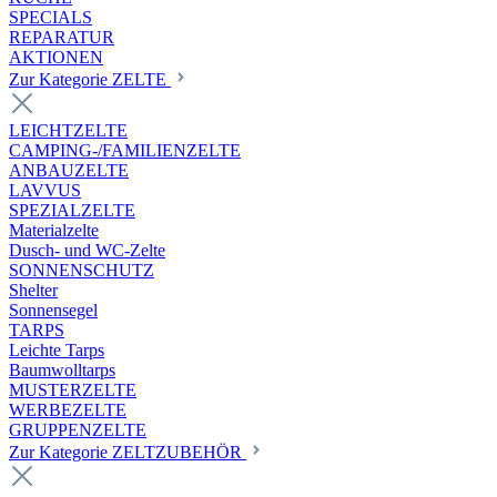
SPECIALS
REPARATUR
AKTIONEN
Zur Kategorie ZELTE
LEICHTZELTE
CAMPING-/FAMILIENZELTE
ANBAUZELTE
LAVVUS
SPEZIALZELTE
Materialzelte
Dusch- und WC-Zelte
SONNENSCHUTZ
Shelter
Sonnensegel
TARPS
Leichte Tarps
Baumwolltarps
MUSTERZELTE
WERBEZELTE
GRUPPENZELTE
Zur Kategorie ZELTZUBEHÖR