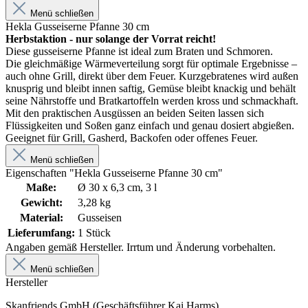
Menü schließen
Hekla Gusseiserne Pfanne 30 cm
Herbstaktion - nur solange der Vorrat reicht!
Diese gusseiserne Pfanne ist ideal zum Braten und Schmoren.
Die gleichmäßige Wärmeverteilung sorgt für optimale Ergebnisse –
auch ohne Grill, direkt über dem Feuer. Kurzgebratenes wird außen
knusprig und bleibt innen saftig, Gemüse bleibt knackig und behält
seine Nährstoffe und Bratkartoffeln werden kross und schmackhaft.
Mit den praktischen Ausgüssen an beiden Seiten lassen sich
Flüssigkeiten und Soßen ganz einfach und genau dosiert abgießen.
Geeignet für Grill, Gasherd, Backofen oder offenes Feuer.
Menü schließen
Eigenschaften "Hekla Gusseiserne Pfanne 30 cm"
Maße:
Ø 30 x 6,3 cm, 3 l
Gewicht:
3,28 kg
Material:
Gusseisen
Lieferumfang:
1 Stück
Angaben gemäß Hersteller. Irrtum und Änderung vorbehalten.
Menü schließen
Hersteller
Skanfriends GmbH (Geschäftsführer Kai Harms)