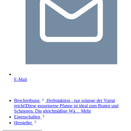
E-Mail
Beschreibung
Herbstaktion - nur solange der Vorrat
reicht!Diese gusseiserne Pfanne ist ideal zum Braten und
Schmoren. Die gleichmäßige Wä…
Mehr
Eigenschaften
Hersteller