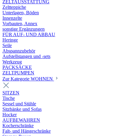
ZELTAUSSTATTUNG
Zeltteppiche
Unterlagen, Böden
Innenzelte
Vorbauten, Annex
sonstige Ergänzungen
FÜR AUF- UND ABBAU
Heringe
Seile
Abspannzubehör
Aufstellstangen und -sets
Werkzeug
PACKSÄCKE
ZELTPUMPEN
Zur Kategorie WOHNEN
SITZEN
Tische
Sessel und Stühle
Sitzbänke und Sofas
Hocker
AUFBEWAHREN
Kocherschränke
Falt- und Hängeschränke