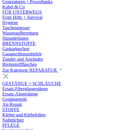
Generatoren + Powerbanks
Kabel & Co
FÜR UNTERWEGS
Erste Hilfe + Survival
Hygiene
Taschenmesser
Wasseraufbereitung
Sitzunterlagen
BRENNSTOFFE
Gaskartuschen
Gasanschlusszubehör
Zunder und Anzünder
Brennstoffflaschen
Zur Kategorie REPARATUR
GESTÄNGE + SCHLÄUCHE
Ersatz-Fiberglasgestänge
Ersatz-Alugestänge
Gestängeteile
Air-Repair
STOFFE
Kleber und Klebefolien
Nahtdichter
PFLEGE