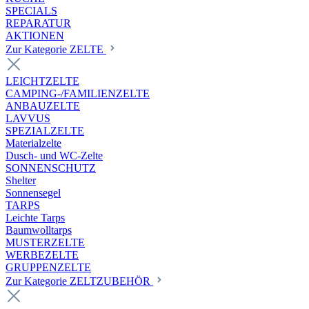
SPECIALS
REPARATUR
AKTIONEN
Zur Kategorie ZELTE
LEICHTZELTE
CAMPING-/FAMILIENZELTE
ANBAUZELTE
LAVVUS
SPEZIALZELTE
Materialzelte
Dusch- und WC-Zelte
SONNENSCHUTZ
Shelter
Sonnensegel
TARPS
Leichte Tarps
Baumwolltarps
MUSTERZELTE
WERBEZELTE
GRUPPENZELTE
Zur Kategorie ZELTZUBEHÖR