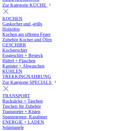
Zur Kategorie KÜCHE
KOCHEN
Gaskocher und -grills
Holzöfen
Kochen am offenen Feuer
Zubehör Kocher und Öfen
GESCHIRR
Kochgeschirr
Essgeschirr + Besteck
Häferl + Flaschen
Kanister + Abwaschen
KÜHLEN
TREKKINGNAHRUNG
Zur Kategorie SPECIALS
TRANSPORT
Rucksäcke + Taschen
Taschen für Zubehör
Transporter + Kisten
Spannriemen, Karabiner
ENERGIE + LADEN
Solarpanele