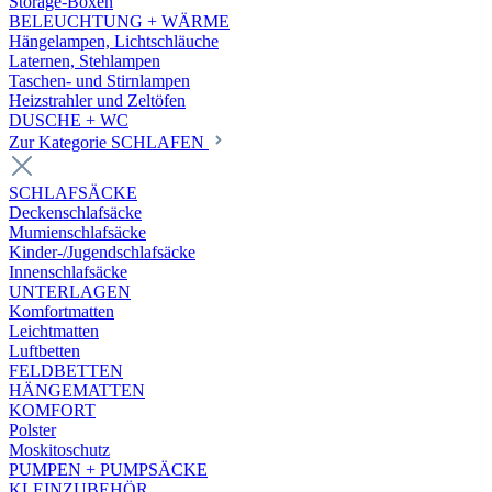
Storage-Boxen
BELEUCHTUNG + WÄRME
Hängelampen, Lichtschläuche
Laternen, Stehlampen
Taschen- und Stirnlampen
Heizstrahler und Zeltöfen
DUSCHE + WC
Zur Kategorie SCHLAFEN
SCHLAFSÄCKE
Deckenschlafsäcke
Mumienschlafsäcke
Kinder-/Jugendschlafsäcke
Innenschlafsäcke
UNTERLAGEN
Komfortmatten
Leichtmatten
Luftbetten
FELDBETTEN
HÄNGEMATTEN
KOMFORT
Polster
Moskitoschutz
PUMPEN + PUMPSÄCKE
KLEINZUBEHÖR