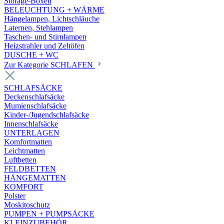
Storage-Boxen
BELEUCHTUNG + WÄRME
Hängelampen, Lichtschläuche
Laternen, Stehlampen
Taschen- und Stirnlampen
Heizstrahler und Zeltöfen
DUSCHE + WC
Zur Kategorie SCHLAFEN
SCHLAFSÄCKE
Deckenschlafsäcke
Mumienschlafsäcke
Kinder-/Jugendschlafsäcke
Innenschlafsäcke
UNTERLAGEN
Komfortmatten
Leichtmatten
Luftbetten
FELDBETTEN
HÄNGEMATTEN
KOMFORT
Polster
Moskitoschutz
PUMPEN + PUMPSÄCKE
KLEINZUBEHÖR