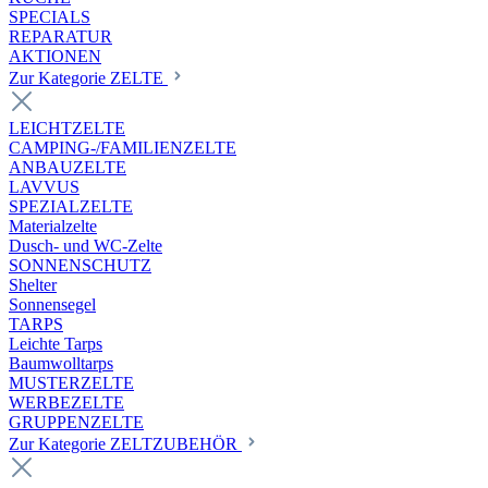
SPECIALS
REPARATUR
AKTIONEN
Zur Kategorie ZELTE
LEICHTZELTE
CAMPING-/FAMILIENZELTE
ANBAUZELTE
LAVVUS
SPEZIALZELTE
Materialzelte
Dusch- und WC-Zelte
SONNENSCHUTZ
Shelter
Sonnensegel
TARPS
Leichte Tarps
Baumwolltarps
MUSTERZELTE
WERBEZELTE
GRUPPENZELTE
Zur Kategorie ZELTZUBEHÖR