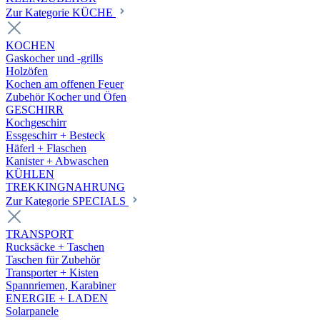
Zur Kategorie KÜCHE
KOCHEN
Gaskocher und -grills
Holzöfen
Kochen am offenen Feuer
Zubehör Kocher und Öfen
GESCHIRR
Kochgeschirr
Essgeschirr + Besteck
Häferl + Flaschen
Kanister + Abwaschen
KÜHLEN
TREKKINGNAHRUNG
Zur Kategorie SPECIALS
TRANSPORT
Rucksäcke + Taschen
Taschen für Zubehör
Transporter + Kisten
Spannriemen, Karabiner
ENERGIE + LADEN
Solarpanele