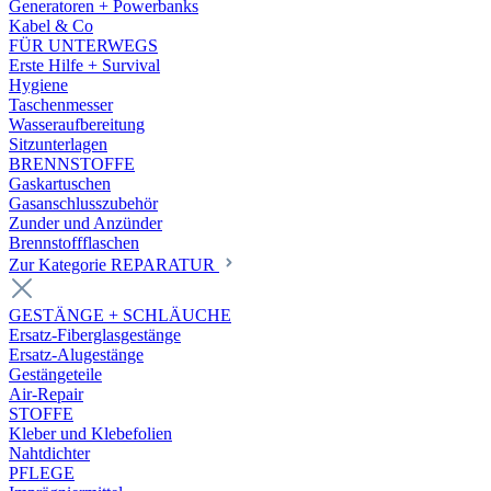
Generatoren + Powerbanks
Kabel & Co
FÜR UNTERWEGS
Erste Hilfe + Survival
Hygiene
Taschenmesser
Wasseraufbereitung
Sitzunterlagen
BRENNSTOFFE
Gaskartuschen
Gasanschlusszubehör
Zunder und Anzünder
Brennstoffflaschen
Zur Kategorie REPARATUR
GESTÄNGE + SCHLÄUCHE
Ersatz-Fiberglasgestänge
Ersatz-Alugestänge
Gestängeteile
Air-Repair
STOFFE
Kleber und Klebefolien
Nahtdichter
PFLEGE