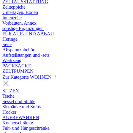
ZELTAUSSTATTUNG
Zeltteppiche
Unterlagen, Böden
Innenzelte
Vorbauten, Annex
sonstige Ergänzungen
FÜR AUF- UND ABBAU
Heringe
Seile
Abspannzubehör
Aufstellstangen und -sets
Werkzeug
PACKSÄCKE
ZELTPUMPEN
Zur Kategorie WOHNEN
SITZEN
Tische
Sessel und Stühle
Sitzbänke und Sofas
Hocker
AUFBEWAHREN
Kocherschränke
Falt- und Hängeschränke