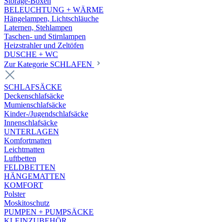
Storage-Boxen
BELEUCHTUNG + WÄRME
Hängelampen, Lichtschläuche
Laternen, Stehlampen
Taschen- und Stirnlampen
Heizstrahler und Zeltöfen
DUSCHE + WC
Zur Kategorie SCHLAFEN
SCHLAFSÄCKE
Deckenschlafsäcke
Mumienschlafsäcke
Kinder-/Jugendschlafsäcke
Innenschlafsäcke
UNTERLAGEN
Komfortmatten
Leichtmatten
Luftbetten
FELDBETTEN
HÄNGEMATTEN
KOMFORT
Polster
Moskitoschutz
PUMPEN + PUMPSÄCKE
KLEINZUBEHÖR