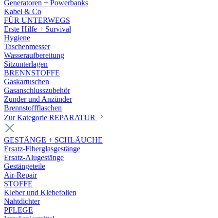
Generatoren + Powerbanks
Kabel & Co
FÜR UNTERWEGS
Erste Hilfe + Survival
Hygiene
Taschenmesser
Wasseraufbereitung
Sitzunterlagen
BRENNSTOFFE
Gaskartuschen
Gasanschlusszubehör
Zunder und Anzünder
Brennstoffflaschen
Zur Kategorie REPARATUR
GESTÄNGE + SCHLÄUCHE
Ersatz-Fiberglasgestänge
Ersatz-Alugestänge
Gestängeteile
Air-Repair
STOFFE
Kleber und Klebefolien
Nahtdichter
PFLEGE