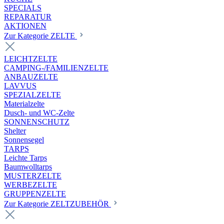
SPECIALS
REPARATUR
AKTIONEN
Zur Kategorie ZELTE
LEICHTZELTE
CAMPING-/FAMILIENZELTE
ANBAUZELTE
LAVVUS
SPEZIALZELTE
Materialzelte
Dusch- und WC-Zelte
SONNENSCHUTZ
Shelter
Sonnensegel
TARPS
Leichte Tarps
Baumwolltarps
MUSTERZELTE
WERBEZELTE
GRUPPENZELTE
Zur Kategorie ZELTZUBEHÖR