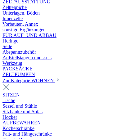
ZELTAUSSTATTUNG
Zeltteppiche
Unterlagen, Böden
Innenzelte
Vorbauten, Annex
sonstige Ergänzungen
FÜR AUF- UND ABBAU
Heringe
Seile
Abspannzubehör
Aufstellstangen und -sets
Werkzeug
PACKSÄCKE
ZELTPUMPEN
Zur Kategorie WOHNEN
SITZEN
Tische
Sessel und Stühle
Sitzbänke und Sofas
Hocker
AUFBEWAHREN
Kocherschränke
Falt- und Hängeschränke