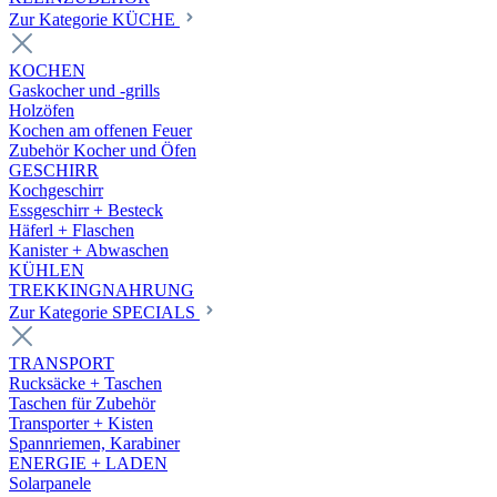
Zur Kategorie KÜCHE
KOCHEN
Gaskocher und -grills
Holzöfen
Kochen am offenen Feuer
Zubehör Kocher und Öfen
GESCHIRR
Kochgeschirr
Essgeschirr + Besteck
Häferl + Flaschen
Kanister + Abwaschen
KÜHLEN
TREKKINGNAHRUNG
Zur Kategorie SPECIALS
TRANSPORT
Rucksäcke + Taschen
Taschen für Zubehör
Transporter + Kisten
Spannriemen, Karabiner
ENERGIE + LADEN
Solarpanele