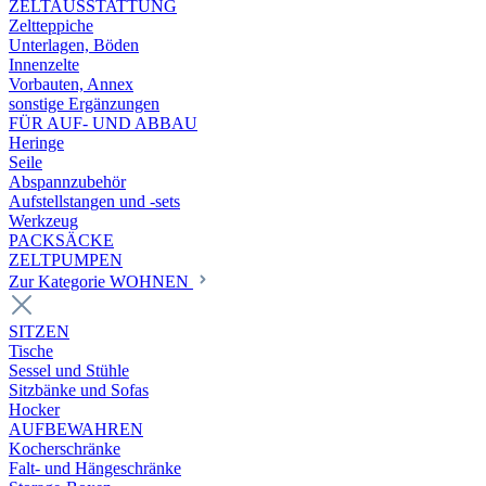
ZELTAUSSTATTUNG
Zeltteppiche
Unterlagen, Böden
Innenzelte
Vorbauten, Annex
sonstige Ergänzungen
FÜR AUF- UND ABBAU
Heringe
Seile
Abspannzubehör
Aufstellstangen und -sets
Werkzeug
PACKSÄCKE
ZELTPUMPEN
Zur Kategorie WOHNEN
SITZEN
Tische
Sessel und Stühle
Sitzbänke und Sofas
Hocker
AUFBEWAHREN
Kocherschränke
Falt- und Hängeschränke