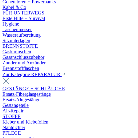
Generatoren + Powerbanks
Kabel & Co
FÜR UNTERWEGS
Erste Hilfe + Survival
Hygiene
Taschenmesser
Wasseraufbereitung
Sitzunterlagen
BRENNSTOFFE
Gaskartuschen
Gasanschlusszubehör
Zunder und Anzünder
Brennstoffflaschen
Zur Kategorie REPARATUR
GESTÄNGE + SCHLÄUCHE
Ersatz-Fiberglasgestänge
Ersatz-Alugestänge
Gestängeteile
Air-Repair
STOFFE
Kleber und Klebefolien
Nahtdichter
PFLEGE