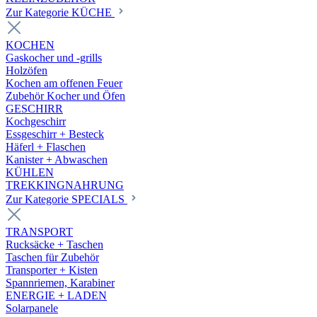
Zur Kategorie KÜCHE
KOCHEN
Gaskocher und -grills
Holzöfen
Kochen am offenen Feuer
Zubehör Kocher und Öfen
GESCHIRR
Kochgeschirr
Essgeschirr + Besteck
Häferl + Flaschen
Kanister + Abwaschen
KÜHLEN
TREKKINGNAHRUNG
Zur Kategorie SPECIALS
TRANSPORT
Rucksäcke + Taschen
Taschen für Zubehör
Transporter + Kisten
Spannriemen, Karabiner
ENERGIE + LADEN
Solarpanele