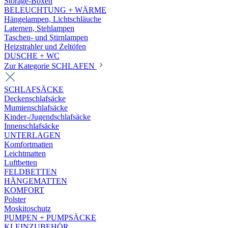
Storage-Boxen
BELEUCHTUNG + WÄRME
Hängelampen, Lichtschläuche
Laternen, Stehlampen
Taschen- und Stirnlampen
Heizstrahler und Zeltöfen
DUSCHE + WC
Zur Kategorie SCHLAFEN
SCHLAFSÄCKE
Deckenschlafsäcke
Mumienschlafsäcke
Kinder-/Jugendschlafsäcke
Innenschlafsäcke
UNTERLAGEN
Komfortmatten
Leichtmatten
Luftbetten
FELDBETTEN
HÄNGEMATTEN
KOMFORT
Polster
Moskitoschutz
PUMPEN + PUMPSÄCKE
KLEINZUBEHÖR