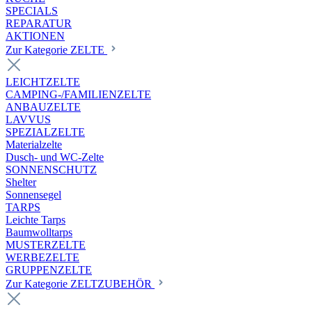
SPECIALS
REPARATUR
AKTIONEN
Zur Kategorie ZELTE
LEICHTZELTE
CAMPING-/FAMILIENZELTE
ANBAUZELTE
LAVVUS
SPEZIALZELTE
Materialzelte
Dusch- und WC-Zelte
SONNENSCHUTZ
Shelter
Sonnensegel
TARPS
Leichte Tarps
Baumwolltarps
MUSTERZELTE
WERBEZELTE
GRUPPENZELTE
Zur Kategorie ZELTZUBEHÖR