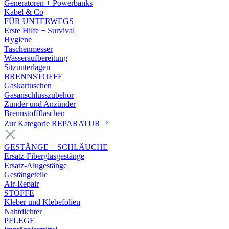
Generatoren + Powerbanks
Kabel & Co
FÜR UNTERWEGS
Erste Hilfe + Survival
Hygiene
Taschenmesser
Wasseraufbereitung
Sitzunterlagen
BRENNSTOFFE
Gaskartuschen
Gasanschlusszubehör
Zunder und Anzünder
Brennstoffflaschen
Zur Kategorie REPARATUR
GESTÄNGE + SCHLÄUCHE
Ersatz-Fiberglasgestänge
Ersatz-Alugestänge
Gestängeteile
Air-Repair
STOFFE
Kleber und Klebefolien
Nahtdichter
PFLEGE