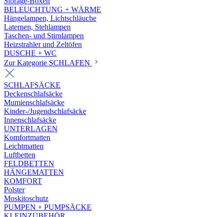
Storage-Boxen
BELEUCHTUNG + WÄRME
Hängelampen, Lichtschläuche
Laternen, Stehlampen
Taschen- und Stirnlampen
Heizstrahler und Zeltöfen
DUSCHE + WC
Zur Kategorie SCHLAFEN
SCHLAFSÄCKE
Deckenschlafsäcke
Mumienschlafsäcke
Kinder-/Jugendschlafsäcke
Innenschlafsäcke
UNTERLAGEN
Komfortmatten
Leichtmatten
Luftbetten
FELDBETTEN
HÄNGEMATTEN
KOMFORT
Polster
Moskitoschutz
PUMPEN + PUMPSÄCKE
KLEINZUBEHÖR