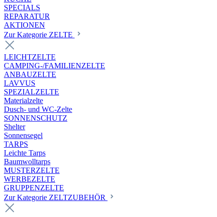
SPECIALS
REPARATUR
AKTIONEN
Zur Kategorie ZELTE
LEICHTZELTE
CAMPING-/FAMILIENZELTE
ANBAUZELTE
LAVVUS
SPEZIALZELTE
Materialzelte
Dusch- und WC-Zelte
SONNENSCHUTZ
Shelter
Sonnensegel
TARPS
Leichte Tarps
Baumwolltarps
MUSTERZELTE
WERBEZELTE
GRUPPENZELTE
Zur Kategorie ZELTZUBEHÖR