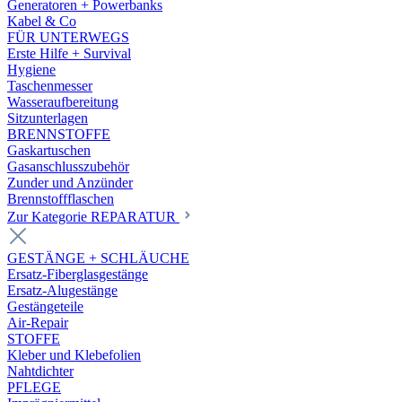
Generatoren + Powerbanks
Kabel & Co
FÜR UNTERWEGS
Erste Hilfe + Survival
Hygiene
Taschenmesser
Wasseraufbereitung
Sitzunterlagen
BRENNSTOFFE
Gaskartuschen
Gasanschlusszubehör
Zunder und Anzünder
Brennstoffflaschen
Zur Kategorie REPARATUR
GESTÄNGE + SCHLÄUCHE
Ersatz-Fiberglasgestänge
Ersatz-Alugestänge
Gestängeteile
Air-Repair
STOFFE
Kleber und Klebefolien
Nahtdichter
PFLEGE