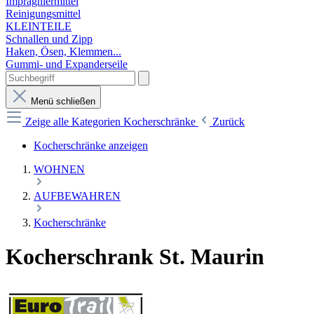
Imprägniermittel
Reinigungsmittel
KLEINTEILE
Schnallen und Zipp
Haken, Ösen, Klemmen...
Gummi- und Expanderseile
Menü schließen
Zeige alle Kategorien
Kocherschränke
Zurück
Kocherschränke anzeigen
WOHNEN
AUFBEWAHREN
Kocherschränke
Kocherschrank St. Maurin