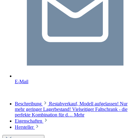
E-Mail
Beschreibung
Restabverkauf, Modell aufgelassen! Nur
mehr geringer Lagerbestand! Vielseitiger Faltschrank - die
perfekte Kombination für d…
Mehr
Eigenschaften
Hersteller