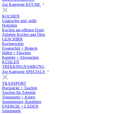
Zur Kategorie KÜCHE
KOCHEN
Gaskocher und -grills
Holzöfen
Kochen am offenen Feuer
Zubehör Kocher und Öfen
GESCHIRR
Kochgeschirr
Essgeschirr + Besteck
Häferl + Flaschen
Kanister + Abwaschen
KÜHLEN
TREKKINGNAHRUNG
Zur Kategorie SPECIALS
TRANSPORT
Rucksäcke + Taschen
Taschen für Zubehör
Transporter + Kisten
Spannriemen, Karabiner
ENERGIE + LADEN
Solarpanele