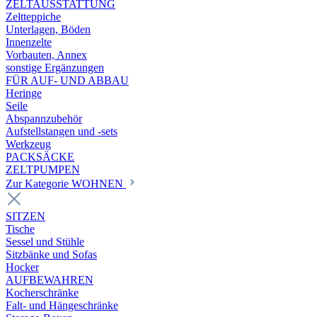
ZELTAUSSTATTUNG
Zeltteppiche
Unterlagen, Böden
Innenzelte
Vorbauten, Annex
sonstige Ergänzungen
FÜR AUF- UND ABBAU
Heringe
Seile
Abspannzubehör
Aufstellstangen und -sets
Werkzeug
PACKSÄCKE
ZELTPUMPEN
Zur Kategorie WOHNEN
SITZEN
Tische
Sessel und Stühle
Sitzbänke und Sofas
Hocker
AUFBEWAHREN
Kocherschränke
Falt- und Hängeschränke