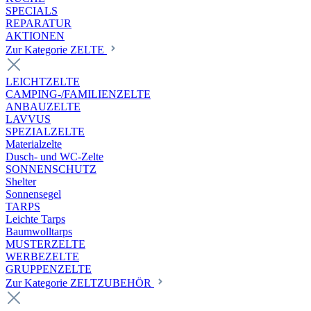
SPECIALS
REPARATUR
AKTIONEN
Zur Kategorie ZELTE
LEICHTZELTE
CAMPING-/FAMILIENZELTE
ANBAUZELTE
LAVVUS
SPEZIALZELTE
Materialzelte
Dusch- und WC-Zelte
SONNENSCHUTZ
Shelter
Sonnensegel
TARPS
Leichte Tarps
Baumwolltarps
MUSTERZELTE
WERBEZELTE
GRUPPENZELTE
Zur Kategorie ZELTZUBEHÖR