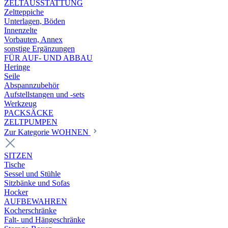
ZELTAUSSTATTUNG
Zeltteppiche
Unterlagen, Böden
Innenzelte
Vorbauten, Annex
sonstige Ergänzungen
FÜR AUF- UND ABBAU
Heringe
Seile
Abspannzubehör
Aufstellstangen und -sets
Werkzeug
PACKSÄCKE
ZELTPUMPEN
Zur Kategorie WOHNEN
SITZEN
Tische
Sessel und Stühle
Sitzbänke und Sofas
Hocker
AUFBEWAHREN
Kocherschränke
Falt- und Hängeschränke