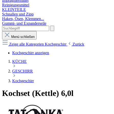
Imprägniermittel
Reinigungsmittel
KLEINTEILE
Schnallen und Zipp
Haken, Ösen, Klemmen...
Gummi- und Expanderseile
Menü schließen
Zeige alle Kategorien
Kochgeschirr
Zurück
Kochgeschirr anzeigen
KÜCHE
GESCHIRR
Kochgeschirr
Kochset (Kettle) 6,0l