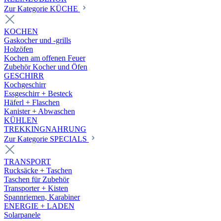
Zur Kategorie KÜCHE
KOCHEN
Gaskocher und -grills
Holzöfen
Kochen am offenen Feuer
Zubehör Kocher und Öfen
GESCHIRR
Kochgeschirr
Essgeschirr + Besteck
Häferl + Flaschen
Kanister + Abwaschen
KÜHLEN
TREKKINGNAHRUNG
Zur Kategorie SPECIALS
TRANSPORT
Rucksäcke + Taschen
Taschen für Zubehör
Transporter + Kisten
Spannriemen, Karabiner
ENERGIE + LADEN
Solarpanele