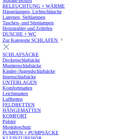
Storage-Boxen
BELEUCHTUNG + WÄRME
Hängelampen, Lichtschläuche
Laternen, Stehlampen
Taschen- und Stirnlampen
Heizstrahler und Zeltöfen
DUSCHE + WC
Zur Kategorie SCHLAFEN
SCHLAFSÄCKE
Deckenschlafsäcke
Mumienschlafsäcke
Kinder-/Jugendschlafsäcke
Innenschlafsäcke
UNTERLAGEN
Komfortmatten
Leichtmatten
Luftbetten
FELDBETTEN
HÄNGEMATTEN
KOMFORT
Polster
Moskitoschutz
PUMPEN + PUMPSÄCKE
KLEINZUBEHÖR