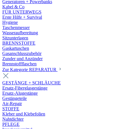
Generatoren + Powerbanks
Kabel & Co
FÜR UNTERWEGS
Erste Hilfe + Survival
Hygiene
Taschenmesser
Wasseraufbereitung
Sitzunterlagen
BRENNSTOFFE
Gaskartuschen
Gasanschlusszubehör
Zunder und Anzünder
Brennstoffflaschen
Zur Kategorie REPARATUR
GESTÄNGE + SCHLÄUCHE
Ersatz-Fiberglasgestänge
Ersatz-Alugestänge
Gestängeteile
Air-Repair
STOFFE
Kleber und Klebefolien
Nahtdichter
PFLEGE