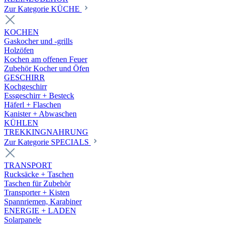
Zur Kategorie KÜCHE
KOCHEN
Gaskocher und -grills
Holzöfen
Kochen am offenen Feuer
Zubehör Kocher und Öfen
GESCHIRR
Kochgeschirr
Essgeschirr + Besteck
Häferl + Flaschen
Kanister + Abwaschen
KÜHLEN
TREKKINGNAHRUNG
Zur Kategorie SPECIALS
TRANSPORT
Rucksäcke + Taschen
Taschen für Zubehör
Transporter + Kisten
Spannriemen, Karabiner
ENERGIE + LADEN
Solarpanele