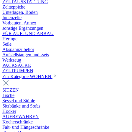
ZELTAUSSTATTUNG
Zeltteppiche
Unterlagen, Böden
Innenzelte
Vorbauten, Annex
sonstige Ergänzungen
FÜR AUF- UND ABBAU
Heringe
Seile
Abspannzubehör
Aufstellstangen und -sets
Werkzeug
PACKSÄCKE
ZELTPUMPEN
Zur Kategorie WOHNEN
SITZEN
Tische
Sessel und Stühle
Sitzbänke und Sofas
Hocker
AUFBEWAHREN
Kocherschränke
Falt- und Hängeschränke