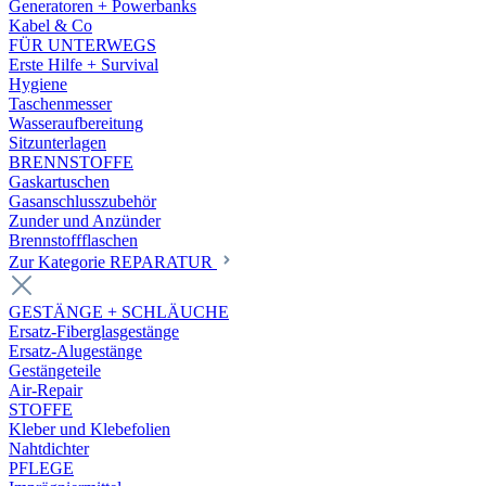
Generatoren + Powerbanks
Kabel & Co
FÜR UNTERWEGS
Erste Hilfe + Survival
Hygiene
Taschenmesser
Wasseraufbereitung
Sitzunterlagen
BRENNSTOFFE
Gaskartuschen
Gasanschlusszubehör
Zunder und Anzünder
Brennstoffflaschen
Zur Kategorie REPARATUR
GESTÄNGE + SCHLÄUCHE
Ersatz-Fiberglasgestänge
Ersatz-Alugestänge
Gestängeteile
Air-Repair
STOFFE
Kleber und Klebefolien
Nahtdichter
PFLEGE