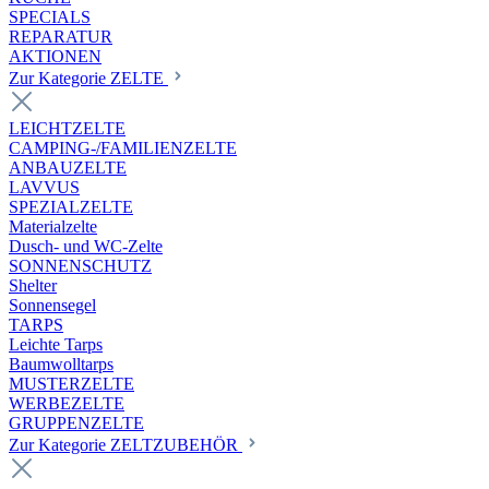
SPECIALS
REPARATUR
AKTIONEN
Zur Kategorie ZELTE
LEICHTZELTE
CAMPING-/FAMILIENZELTE
ANBAUZELTE
LAVVUS
SPEZIALZELTE
Materialzelte
Dusch- und WC-Zelte
SONNENSCHUTZ
Shelter
Sonnensegel
TARPS
Leichte Tarps
Baumwolltarps
MUSTERZELTE
WERBEZELTE
GRUPPENZELTE
Zur Kategorie ZELTZUBEHÖR