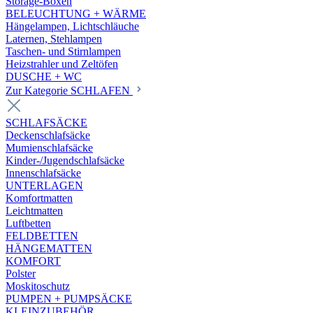
Storage-Boxen
BELEUCHTUNG + WÄRME
Hängelampen, Lichtschläuche
Laternen, Stehlampen
Taschen- und Stirnlampen
Heizstrahler und Zeltöfen
DUSCHE + WC
Zur Kategorie SCHLAFEN
SCHLAFSÄCKE
Deckenschlafsäcke
Mumienschlafsäcke
Kinder-/Jugendschlafsäcke
Innenschlafsäcke
UNTERLAGEN
Komfortmatten
Leichtmatten
Luftbetten
FELDBETTEN
HÄNGEMATTEN
KOMFORT
Polster
Moskitoschutz
PUMPEN + PUMPSÄCKE
KLEINZUBEHÖR