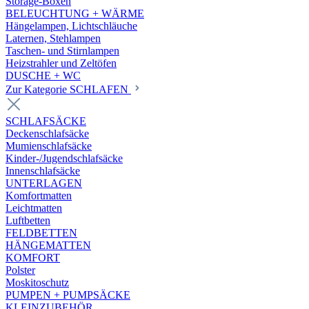
Storage-Boxen
BELEUCHTUNG + WÄRME
Hängelampen, Lichtschläuche
Laternen, Stehlampen
Taschen- und Stirnlampen
Heizstrahler und Zeltöfen
DUSCHE + WC
Zur Kategorie SCHLAFEN
SCHLAFSÄCKE
Deckenschlafsäcke
Mumienschlafsäcke
Kinder-/Jugendschlafsäcke
Innenschlafsäcke
UNTERLAGEN
Komfortmatten
Leichtmatten
Luftbetten
FELDBETTEN
HÄNGEMATTEN
KOMFORT
Polster
Moskitoschutz
PUMPEN + PUMPSÄCKE
KLEINZUBEHÖR