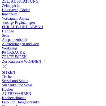
ZELTAUSSTATTUNG
Zeltteppiche
Unterlagen, Böden
Innenzelte
Vorbauten, Annex
sonstige Ergänzungen
FÜR AUF- UND ABBAU
Heringe
Seile
Abspannzubehör
Aufstellstangen und -sets
Werkzeug
PACKSÄCKE
ZELTPUMPEN
Zur Kategorie WOHNEN
SITZEN
Tische
Sessel und Stühle
Sitzbänke und Sofas
Hocker
AUFBEWAHREN
Kocherschränke
Falt- und Hängeschränke