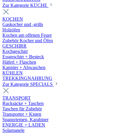
Zur Kategorie KÜCHE
KOCHEN
Gaskocher und -grills
Holzöfen
Kochen am offenen Feuer
Zubehör Kocher und Öfen
GESCHIRR
Kochgeschirr
Essgeschirr + Besteck
Häferl + Flaschen
Kanister + Abwaschen
KÜHLEN
TREKKINGNAHRUNG
Zur Kategorie SPECIALS
TRANSPORT
Rucksäcke + Taschen
Taschen für Zubehör
Transporter + Kisten
Spannriemen, Karabiner
ENERGIE + LADEN
Solarpanele