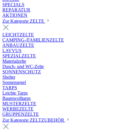
SPECIALS
REPARATUR
AKTIONEN
Zur Kategorie ZELTE
LEICHTZELTE
CAMPING-/FAMILIENZELTE
ANBAUZELTE
LAVVUS
SPEZIALZELTE
Materialzelte
Dusch- und WC-Zelte
SONNENSCHUTZ
Shelter
Sonnensegel
TARPS
Leichte Tarps
Baumwolltarps
MUSTERZELTE
WERBEZELTE
GRUPPENZELTE
Zur Kategorie ZELTZUBEHÖR