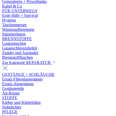
Generatoren + Powerbanks
Kabel & Co
FÜR UNTERWEGS
Erste Hilfe + Survival
Hygiene
Taschenmesser
Wasseraufbereitung
Sitzunterlagen
BRENNSTOFFE
Gaskartuschen
Gasanschlusszubehör
Zunder und Anzünder
Brennstoffflaschen
Zur Kategorie REPARATUR
GESTÄNGE + SCHLÄUCHE
Ersatz-Fiberglasgestänge
Ersatz-Alugestänge
Gestängeteile
Air-Repair
STOFFE
Kleber und Klebefolien
Nahtdichter
PFLEGE