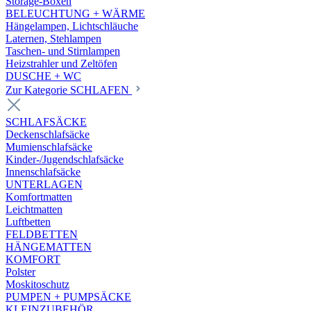
Storage-Boxen
BELEUCHTUNG + WÄRME
Hängelampen, Lichtschläuche
Laternen, Stehlampen
Taschen- und Stirnlampen
Heizstrahler und Zeltöfen
DUSCHE + WC
Zur Kategorie SCHLAFEN
SCHLAFSÄCKE
Deckenschlafsäcke
Mumienschlafsäcke
Kinder-/Jugendschlafsäcke
Innenschlafsäcke
UNTERLAGEN
Komfortmatten
Leichtmatten
Luftbetten
FELDBETTEN
HÄNGEMATTEN
KOMFORT
Polster
Moskitoschutz
PUMPEN + PUMPSÄCKE
KLEINZUBEHÖR