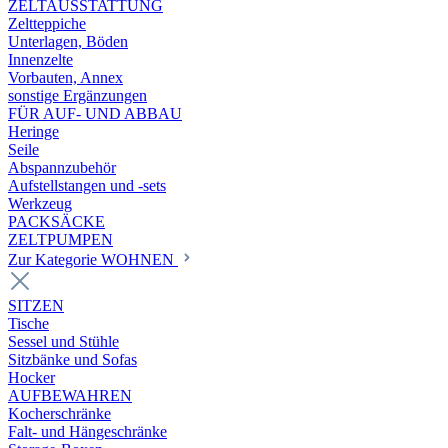
ZELTAUSSTATTUNG
Zeltteppiche
Unterlagen, Böden
Innenzelte
Vorbauten, Annex
sonstige Ergänzungen
FÜR AUF- UND ABBAU
Heringe
Seile
Abspannzubehör
Aufstellstangen und -sets
Werkzeug
PACKSÄCKE
ZELTPUMPEN
Zur Kategorie WOHNEN
SITZEN
Tische
Sessel und Stühle
Sitzbänke und Sofas
Hocker
AUFBEWAHREN
Kocherschränke
Falt- und Hängeschränke