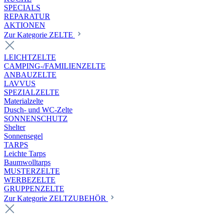
SPECIALS
REPARATUR
AKTIONEN
Zur Kategorie ZELTE
LEICHTZELTE
CAMPING-/FAMILIENZELTE
ANBAUZELTE
LAVVUS
SPEZIALZELTE
Materialzelte
Dusch- und WC-Zelte
SONNENSCHUTZ
Shelter
Sonnensegel
TARPS
Leichte Tarps
Baumwolltarps
MUSTERZELTE
WERBEZELTE
GRUPPENZELTE
Zur Kategorie ZELTZUBEHÖR