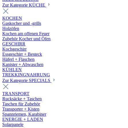
Zur Kategorie KÜCHE
KOCHEN
Gaskocher und -grills
Holzöfen
Kochen am offenen Feuer
Zubehör Kocher und Öfen
GESCHIRR
Kochgeschirr
Essgeschirr + Besteck
Häferl + Flaschen
Kanister + Abwaschen
KÜHLEN
TREKKINGNAHRUNG
Zur Kategorie SPECIALS
TRANSPORT
Rucksäcke + Taschen
Taschen für Zubehör
Transporter + Kisten
Spannriemen, Karabiner
ENERGIE + LADEN
Solarpanele