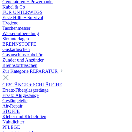
Generatoren + Powerbanks
Kabel & Co
FÜR UNTERWEGS
Erste Hilfe + Survival
Hygiene
Taschenmesser
Wasseraufbereitung
Sitzunterlagen
BRENNSTOFFE
Gaskartuschen
Gasanschlusszubehör
Zunder und Anzünder
Brennstoffflaschen
Zur Kategorie REPARATUR
GESTÄNGE + SCHLÄUCHE
Ersatz-Fiberglasgestänge
Ersatz-Alugestänge
Gestängeteile
Air-Repair
STOFFE
Kleber und Klebefolien
Nahtdichter
PFLEGE