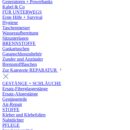
Generatoren + Powerbanks
Kabel & Co
FÜR UNTERWEGS
Erste Hilfe + Survival
Hygiene
Taschenmesser
Wasseraufbereitung
Sitzunterlagen
BRENNSTOFFE
Gaskartuschen
Gasanschlusszubehör
Zunder und Anzünder
Brennstoffflaschen
Zur Kategorie REPARATUR
GESTÄNGE + SCHLÄUCHE
Ersatz-Fiberglasgestänge
Ersatz-Alugestänge
Gestängeteile
Air-Repair
STOFFE
Kleber und Klebefolien
Nahtdichter
PFLEGE