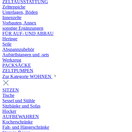
ZELTAUSSTATTUNG
Zeltteppiche
Unterlagen, Böden
Innenzelte
Vorbauten, Annex
sonstige Ergänzungen
FÜR AUF- UND ABBAU
Heringe
Seile
Abspannzubehör
Aufstellstangen und -sets
Werkzeug
PACKSÄCKE
ZELTPUMPEN
Zur Kategorie WOHNEN
SITZEN
Tische
Sessel und Stühle
Sitzbänke und Sofas
Hocker
AUFBEWAHREN
Kocherschränke
Falt- und Hängeschränke