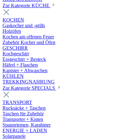
Zur Kategorie KÜCHE
KOCHEN
Gaskocher und -grills
Holzöfen
Kochen am offenen Feuer
Zubehör Kocher und Öfen
GESCHIRR
Kochgeschirr
Essgeschirr + Besteck
Häferl + Flaschen
Kanister + Abwaschen
KÜHLEN
TREKKINGNAHRUNG
Zur Kategorie SPECIALS
TRANSPORT
Rucksäcke + Taschen
Taschen für Zubehör
Transporter + Kisten
Spannriemen, Karabiner
ENERGIE + LADEN
Solarpanele