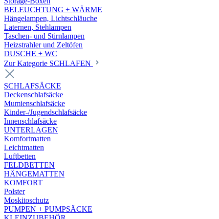
Storage-Boxen
BELEUCHTUNG + WÄRME
Hängelampen, Lichtschläuche
Laternen, Stehlampen
Taschen- und Stirnlampen
Heizstrahler und Zeltöfen
DUSCHE + WC
Zur Kategorie SCHLAFEN
SCHLAFSÄCKE
Deckenschlafsäcke
Mumienschlafsäcke
Kinder-/Jugendschlafsäcke
Innenschlafsäcke
UNTERLAGEN
Komfortmatten
Leichtmatten
Luftbetten
FELDBETTEN
HÄNGEMATTEN
KOMFORT
Polster
Moskitoschutz
PUMPEN + PUMPSÄCKE
KLEINZUBEHÖR