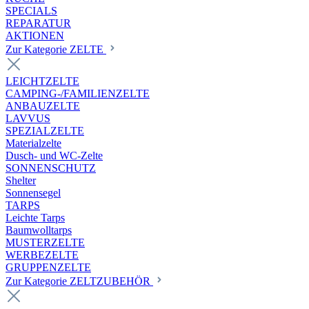
SPECIALS
REPARATUR
AKTIONEN
Zur Kategorie ZELTE
LEICHTZELTE
CAMPING-/FAMILIENZELTE
ANBAUZELTE
LAVVUS
SPEZIALZELTE
Materialzelte
Dusch- und WC-Zelte
SONNENSCHUTZ
Shelter
Sonnensegel
TARPS
Leichte Tarps
Baumwolltarps
MUSTERZELTE
WERBEZELTE
GRUPPENZELTE
Zur Kategorie ZELTZUBEHÖR