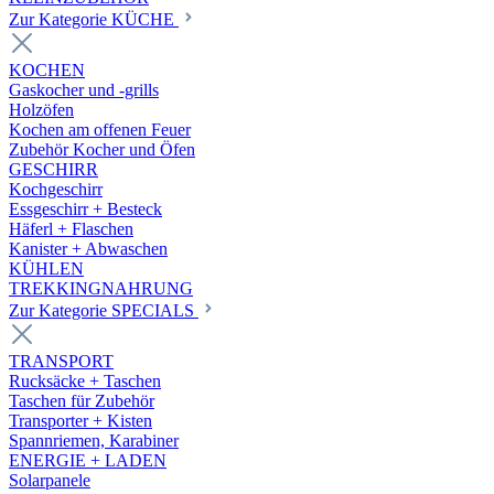
Zur Kategorie KÜCHE
KOCHEN
Gaskocher und -grills
Holzöfen
Kochen am offenen Feuer
Zubehör Kocher und Öfen
GESCHIRR
Kochgeschirr
Essgeschirr + Besteck
Häferl + Flaschen
Kanister + Abwaschen
KÜHLEN
TREKKINGNAHRUNG
Zur Kategorie SPECIALS
TRANSPORT
Rucksäcke + Taschen
Taschen für Zubehör
Transporter + Kisten
Spannriemen, Karabiner
ENERGIE + LADEN
Solarpanele