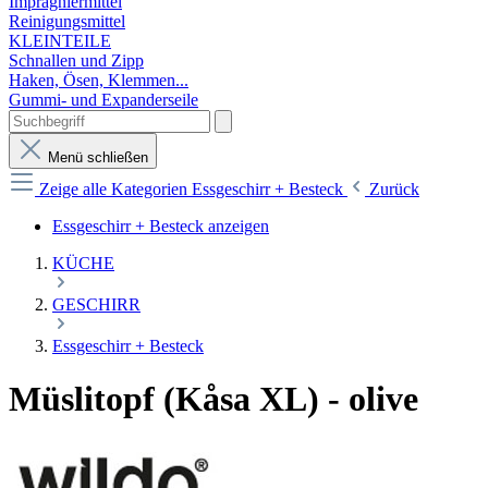
Imprägniermittel
Reinigungsmittel
KLEINTEILE
Schnallen und Zipp
Haken, Ösen, Klemmen...
Gummi- und Expanderseile
Menü schließen
Zeige alle Kategorien
Essgeschirr + Besteck
Zurück
Essgeschirr + Besteck anzeigen
KÜCHE
GESCHIRR
Essgeschirr + Besteck
Müslitopf (Kåsa XL) - olive