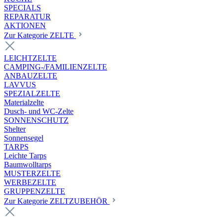
SPECIALS
REPARATUR
AKTIONEN
Zur Kategorie ZELTE
LEICHTZELTE
CAMPING-/FAMILIENZELTE
ANBAUZELTE
LAVVUS
SPEZIALZELTE
Materialzelte
Dusch- und WC-Zelte
SONNENSCHUTZ
Shelter
Sonnensegel
TARPS
Leichte Tarps
Baumwolltarps
MUSTERZELTE
WERBEZELTE
GRUPPENZELTE
Zur Kategorie ZELTZUBEHÖR