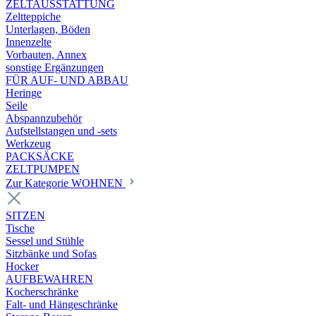
ZELTAUSSTATTUNG
Zeltteppiche
Unterlagen, Böden
Innenzelte
Vorbauten, Annex
sonstige Ergänzungen
FÜR AUF- UND ABBAU
Heringe
Seile
Abspannzubehör
Aufstellstangen und -sets
Werkzeug
PACKSÄCKE
ZELTPUMPEN
Zur Kategorie WOHNEN
SITZEN
Tische
Sessel und Stühle
Sitzbänke und Sofas
Hocker
AUFBEWAHREN
Kocherschränke
Falt- und Hängeschränke