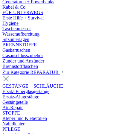
Generatoren + Powerbanks
Kabel & Co
FÜR UNTERWEGS
Erste Hilfe + Survival
Hygiene
Taschenmesser
Wasseraufbereitung
Sitzunterlagen
BRENNSTOFFE
Gaskartuschen
Gasanschlusszubehör
Zunder und Anzünder
Brennstoffflaschen
Zur Kategorie REPARATUR
GESTÄNGE + SCHLÄUCHE
Ersatz-Fiberglasgestänge
Ersatz-Alugestänge
Gestängeteile
Air-Repair
STOFFE
Kleber und Klebefolien
Nahtdichter
PFLEGE