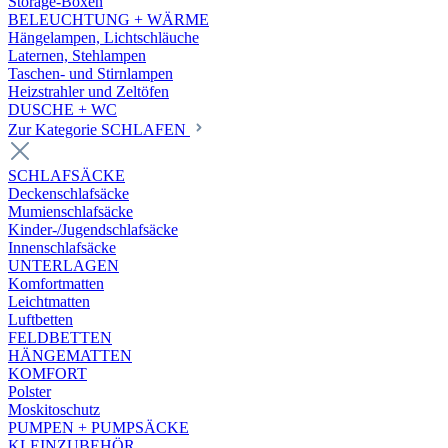
Storage-Boxen
BELEUCHTUNG + WÄRME
Hängelampen, Lichtschläuche
Laternen, Stehlampen
Taschen- und Stirnlampen
Heizstrahler und Zeltöfen
DUSCHE + WC
Zur Kategorie SCHLAFEN
SCHLAFSÄCKE
Deckenschlafsäcke
Mumienschlafsäcke
Kinder-/Jugendschlafsäcke
Innenschlafsäcke
UNTERLAGEN
Komfortmatten
Leichtmatten
Luftbetten
FELDBETTEN
HÄNGEMATTEN
KOMFORT
Polster
Moskitoschutz
PUMPEN + PUMPSÄCKE
KLEINZUBEHÖR