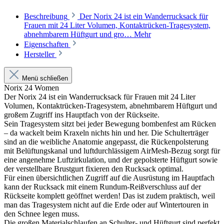
Beschreibung
Der Norix 24 ist ein Wanderrucksack für
Frauen mit 24 Liter Volumen, Kontaktrücken-Tragesystem,
abnehmbarem Hüftgurt und gro…
Mehr
Eigenschaften
Hersteller
Menü schließen
Norix 24 Women
Der Norix 24 ist ein Wanderrucksack für Frauen mit 24 Liter
Volumen, Kontaktrücken-Tragesystem, abnehmbarem Hüftgurt und
großem Zugriff ins Hauptfach von der Rückseite.
Sein Tragesystem sitzt bei jeder Bewegung bombenfest am Rücken
– da wackelt beim Kraxeln nichts hin und her. Die Schulterträger
sind an die weibliche Anatomie angepasst, die Rückenpolsterung
mit Belüftungskanal und luftdurchlässigem AirMesh-Bezug sorgt für
eine angenehme Luftzirkulation, und der gepolsterte Hüftgurt sowie
der verstellbare Brustgurt fixieren den Rucksack optimal.
Für einen übersichtlichen Zugriff auf die Ausrüstung im Hauptfach
kann der Rucksack mit einem Rundum-Reißverschluss auf der
Rückseite komplett geöffnet werden! Das ist zudem praktisch, weil
man das Tragesystem nicht auf die Erde oder auf Wintertouren in
den Schnee legen muss.
Die großen Materialschlaufen an Schulter- und Hüftgurt sind perfekt