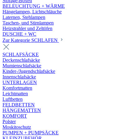
Storage-Boxen
BELEUCHTUNG + WÄRME
Hängelampen, Lichtschläuche
Laternen, Stehlampen
Taschen- und Stirnlampen
Heizstrahler und Zeltöfen
DUSCHE + WC
Zur Kategorie SCHLAFEN
SCHLAFSÄCKE
Deckenschlafsäcke
Mumienschlafsäcke
Kinder-/Jugendschlafsäcke
Innenschlafsäcke
UNTERLAGEN
Komfortmatten
Leichtmatten
Luftbetten
FELDBETTEN
HÄNGEMATTEN
KOMFORT
Polster
Moskitoschutz
PUMPEN + PUMPSÄCKE
KLEINZUBEHÖR