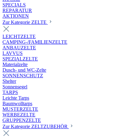
SPECIALS
REPARATUR
AKTIONEN
Zur Kategorie ZELTE
LEICHTZELTE
CAMPING-/FAMILIENZELTE
ANBAUZELTE
LAVVUS
SPEZIALZELTE
Materialzelte
Dusch- und WC-Zelte
SONNENSCHUTZ
Shelter
Sonnensegel
TARPS
Leichte Tarps
Baumwolltarps
MUSTERZELTE
WERBEZELTE
GRUPPENZELTE
Zur Kategorie ZELTZUBEHÖR