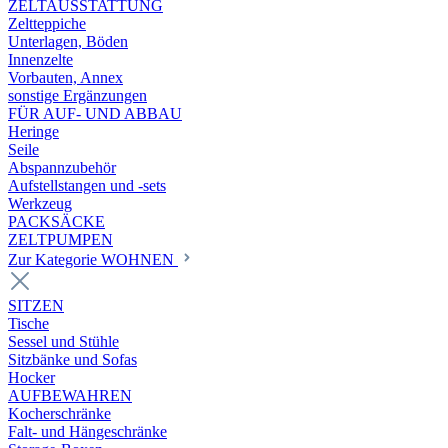
ZELTAUSSTATTUNG
Zeltteppiche
Unterlagen, Böden
Innenzelte
Vorbauten, Annex
sonstige Ergänzungen
FÜR AUF- UND ABBAU
Heringe
Seile
Abspannzubehör
Aufstellstangen und -sets
Werkzeug
PACKSÄCKE
ZELTPUMPEN
Zur Kategorie WOHNEN
SITZEN
Tische
Sessel und Stühle
Sitzbänke und Sofas
Hocker
AUFBEWAHREN
Kocherschränke
Falt- und Hängeschränke