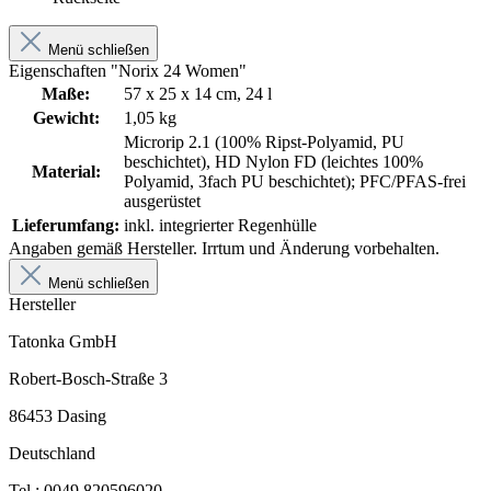
Menü schließen
Eigenschaften "Norix 24 Women"
Maße:
57 x 25 x 14 cm, 24 l
Gewicht:
1,05 kg
Microrip 2.1 (100% Ripst-Polyamid, PU
beschichtet), HD Nylon FD (leichtes 100%
Material:
Polyamid, 3fach PU beschichtet); PFC/PFAS-frei
ausgerüstet
Lieferumfang:
inkl. integrierter Regenhülle
Angaben gemäß Hersteller. Irrtum und Änderung vorbehalten.
Menü schließen
Hersteller
Tatonka GmbH
Robert-Bosch-Straße 3
86453 Dasing
Deutschland
Tel.: 0049 820596020