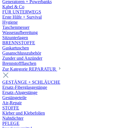
Generatoren + Powerbanks
Kabel & Co
FÜR UNTERWEGS
Erste Hilfe + Survival
Hygiene
Taschenmesser
Wasseraufbereitung
Sitzunterlagen
BRENNSTOFFE
Gaskartuschen
Gasanschlusszubehör
Zunder und Anzünder
Brennstoffflaschen
Zur Kategorie REPARATUR
GESTÄNGE + SCHLÄUCHE
Ersatz-Fiberglasgestänge
Ersatz-Alugestänge
Gestängeteile
Air-Repair
STOFFE
Kleber und Klebefolien
Nahtdichter
PFLEGE