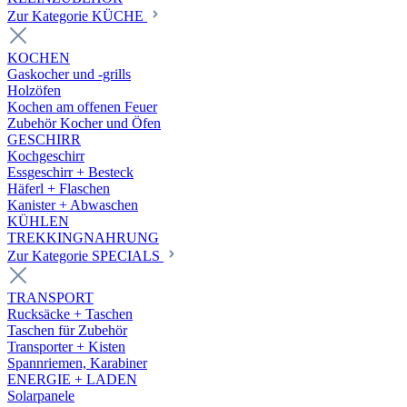
Zur Kategorie KÜCHE
KOCHEN
Gaskocher und -grills
Holzöfen
Kochen am offenen Feuer
Zubehör Kocher und Öfen
GESCHIRR
Kochgeschirr
Essgeschirr + Besteck
Häferl + Flaschen
Kanister + Abwaschen
KÜHLEN
TREKKINGNAHRUNG
Zur Kategorie SPECIALS
TRANSPORT
Rucksäcke + Taschen
Taschen für Zubehör
Transporter + Kisten
Spannriemen, Karabiner
ENERGIE + LADEN
Solarpanele