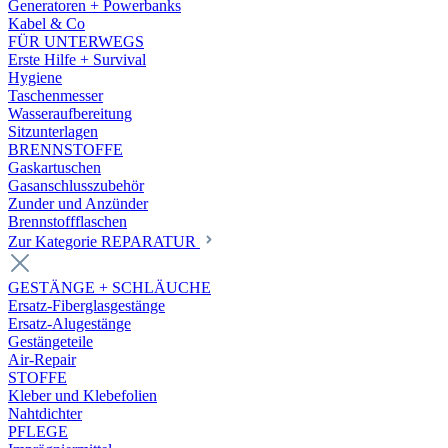
Generatoren + Powerbanks
Kabel & Co
FÜR UNTERWEGS
Erste Hilfe + Survival
Hygiene
Taschenmesser
Wasseraufbereitung
Sitzunterlagen
BRENNSTOFFE
Gaskartuschen
Gasanschlusszubehör
Zunder und Anzünder
Brennstoffflaschen
Zur Kategorie REPARATUR
GESTÄNGE + SCHLÄUCHE
Ersatz-Fiberglasgestänge
Ersatz-Alugestänge
Gestängeteile
Air-Repair
STOFFE
Kleber und Klebefolien
Nahtdichter
PFLEGE