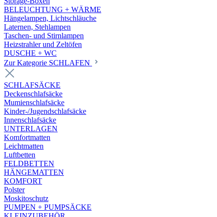
Storage-Boxen
BELEUCHTUNG + WÄRME
Hängelampen, Lichtschläuche
Laternen, Stehlampen
Taschen- und Stirnlampen
Heizstrahler und Zeltöfen
DUSCHE + WC
Zur Kategorie SCHLAFEN
SCHLAFSÄCKE
Deckenschlafsäcke
Mumienschlafsäcke
Kinder-/Jugendschlafsäcke
Innenschlafsäcke
UNTERLAGEN
Komfortmatten
Leichtmatten
Luftbetten
FELDBETTEN
HÄNGEMATTEN
KOMFORT
Polster
Moskitoschutz
PUMPEN + PUMPSÄCKE
KLEINZUBEHÖR