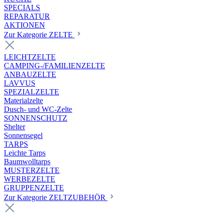
SPECIALS
REPARATUR
AKTIONEN
Zur Kategorie ZELTE
LEICHTZELTE
CAMPING-/FAMILIENZELTE
ANBAUZELTE
LAVVUS
SPEZIALZELTE
Materialzelte
Dusch- und WC-Zelte
SONNENSCHUTZ
Shelter
Sonnensegel
TARPS
Leichte Tarps
Baumwolltarps
MUSTERZELTE
WERBEZELTE
GRUPPENZELTE
Zur Kategorie ZELTZUBEHÖR