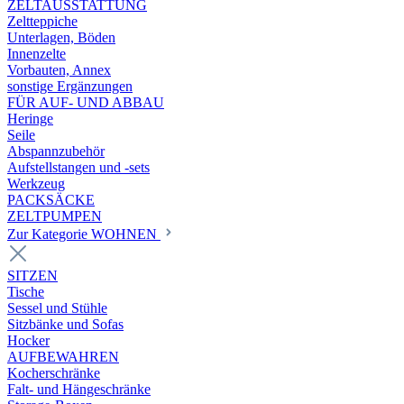
ZELTAUSSTATTUNG
Zeltteppiche
Unterlagen, Böden
Innenzelte
Vorbauten, Annex
sonstige Ergänzungen
FÜR AUF- UND ABBAU
Heringe
Seile
Abspannzubehör
Aufstellstangen und -sets
Werkzeug
PACKSÄCKE
ZELTPUMPEN
Zur Kategorie WOHNEN
SITZEN
Tische
Sessel und Stühle
Sitzbänke und Sofas
Hocker
AUFBEWAHREN
Kocherschränke
Falt- und Hängeschränke