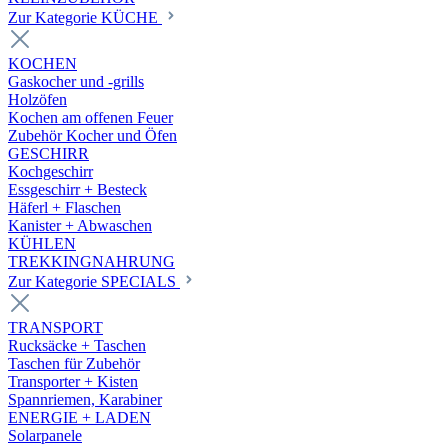
Zur Kategorie KÜCHE
KOCHEN
Gaskocher und -grills
Holzöfen
Kochen am offenen Feuer
Zubehör Kocher und Öfen
GESCHIRR
Kochgeschirr
Essgeschirr + Besteck
Häferl + Flaschen
Kanister + Abwaschen
KÜHLEN
TREKKINGNAHRUNG
Zur Kategorie SPECIALS
TRANSPORT
Rucksäcke + Taschen
Taschen für Zubehör
Transporter + Kisten
Spannriemen, Karabiner
ENERGIE + LADEN
Solarpanele