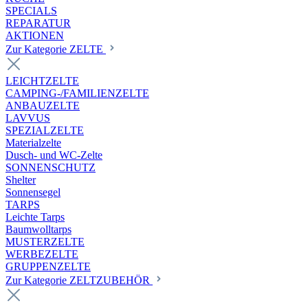
SPECIALS
REPARATUR
AKTIONEN
Zur Kategorie ZELTE
LEICHTZELTE
CAMPING-/FAMILIENZELTE
ANBAUZELTE
LAVVUS
SPEZIALZELTE
Materialzelte
Dusch- und WC-Zelte
SONNENSCHUTZ
Shelter
Sonnensegel
TARPS
Leichte Tarps
Baumwolltarps
MUSTERZELTE
WERBEZELTE
GRUPPENZELTE
Zur Kategorie ZELTZUBEHÖR