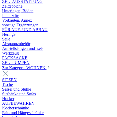
ZELTAUSSTATTUNG
Zeltteppiche
Unterlagen, Böden
Innenzelte
Vorbauten, Annex
sonstige Ergänzungen
FÜR AUF- UND ABBAU
Heringe
Seile
Abspannzubehör
Aufstellstangen und -sets
Werkzeug
PACKSÄCKE
ZELTPUMPEN
Zur Kategorie WOHNEN
SITZEN
Tische
Sessel und Stühle
Sitzbänke und Sofas
Hocker
AUFBEWAHREN
Kocherschränke
Falt- und Hängeschränke