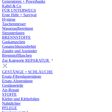
Generatoren + Powerbanks
Kabel & Co
FÜR UNTERWEGS
Erste Hilfe + Survival
Hygiene
Taschenmesser
Wasseraufbereitung
Sitzunterlagen
BRENNSTOFFE
Gaskartuschen
Gasanschlusszubehör
Zunder und Anzünder
Brennstoffflaschen
Zur Kategorie REPARATUR
GESTÄNGE + SCHLÄUCHE
Ersatz-Fiberglasgestänge
Ersatz-Alugestänge
Gestängeteile
Air-Repair
STOFFE
Kleber und Klebefolien
Nahtdichter
PFLEGE