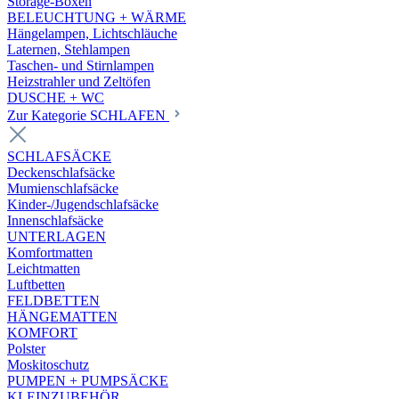
Storage-Boxen
BELEUCHTUNG + WÄRME
Hängelampen, Lichtschläuche
Laternen, Stehlampen
Taschen- und Stirnlampen
Heizstrahler und Zeltöfen
DUSCHE + WC
Zur Kategorie SCHLAFEN
SCHLAFSÄCKE
Deckenschlafsäcke
Mumienschlafsäcke
Kinder-/Jugendschlafsäcke
Innenschlafsäcke
UNTERLAGEN
Komfortmatten
Leichtmatten
Luftbetten
FELDBETTEN
HÄNGEMATTEN
KOMFORT
Polster
Moskitoschutz
PUMPEN + PUMPSÄCKE
KLEINZUBEHÖR