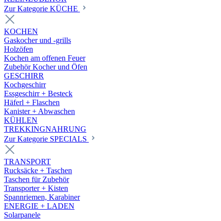
Zur Kategorie KÜCHE
KOCHEN
Gaskocher und -grills
Holzöfen
Kochen am offenen Feuer
Zubehör Kocher und Öfen
GESCHIRR
Kochgeschirr
Essgeschirr + Besteck
Häferl + Flaschen
Kanister + Abwaschen
KÜHLEN
TREKKINGNAHRUNG
Zur Kategorie SPECIALS
TRANSPORT
Rucksäcke + Taschen
Taschen für Zubehör
Transporter + Kisten
Spannriemen, Karabiner
ENERGIE + LADEN
Solarpanele