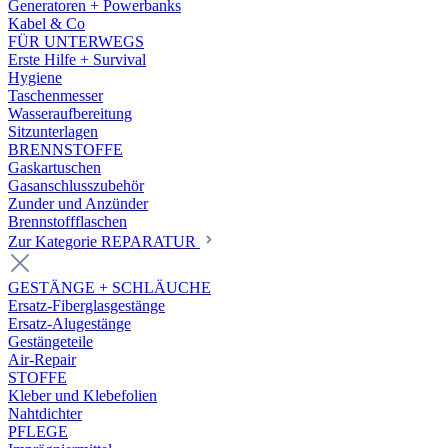
Generatoren + Powerbanks
Kabel & Co
FÜR UNTERWEGS
Erste Hilfe + Survival
Hygiene
Taschenmesser
Wasseraufbereitung
Sitzunterlagen
BRENNSTOFFE
Gaskartuschen
Gasanschlusszubehör
Zunder und Anzünder
Brennstoffflaschen
Zur Kategorie REPARATUR
GESTÄNGE + SCHLÄUCHE
Ersatz-Fiberglasgestänge
Ersatz-Alugestänge
Gestängeteile
Air-Repair
STOFFE
Kleber und Klebefolien
Nahtdichter
PFLEGE