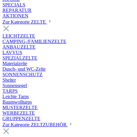
SPECIALS
REPARATUR
AKTIONEN
Zur Kategorie ZELTE
LEICHTZELTE
CAMPING-/FAMILIENZELTE
ANBAUZELTE
LAVVUS
SPEZIALZELTE
Materialzelte
Dusch- und WC-Zelte
SONNENSCHUTZ
Shelter
Sonnensegel
TARPS
Leichte Tarps
Baumwolltarps
MUSTERZELTE
WERBEZELTE
GRUPPENZELTE
Zur Kategorie ZELTZUBEHÖR