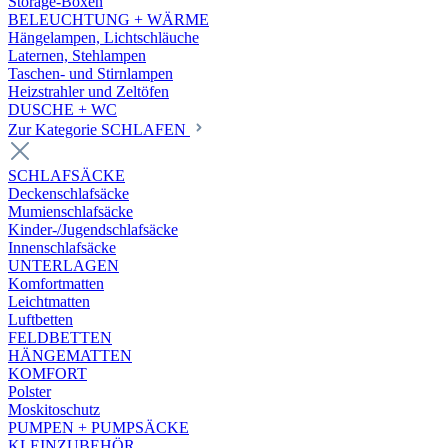
Storage-Boxen
BELEUCHTUNG + WÄRME
Hängelampen, Lichtschläuche
Laternen, Stehlampen
Taschen- und Stirnlampen
Heizstrahler und Zeltöfen
DUSCHE + WC
Zur Kategorie SCHLAFEN
SCHLAFSÄCKE
Deckenschlafsäcke
Mumienschlafsäcke
Kinder-/Jugendschlafsäcke
Innenschlafsäcke
UNTERLAGEN
Komfortmatten
Leichtmatten
Luftbetten
FELDBETTEN
HÄNGEMATTEN
KOMFORT
Polster
Moskitoschutz
PUMPEN + PUMPSÄCKE
KLEINZUBEHÖR