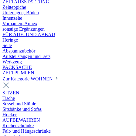
ZELTAUSSTATTUNG
Zeltteppiche
Unterlagen, Böden
Innenzelte
Vorbauten, Annex
sonstige Ergänzungen
FÜR AUF- UND ABBAU
Heringe
Seile
Abspannzubehör
Aufstellstangen und -sets
Werkzeug
PACKSÄCKE
ZELTPUMPEN
Zur Kategorie WOHNEN
SITZEN
Tische
Sessel und Stühle
Sitzbänke und Sofas
Hocker
AUFBEWAHREN
Kocherschränke
Falt- und Hängeschränke