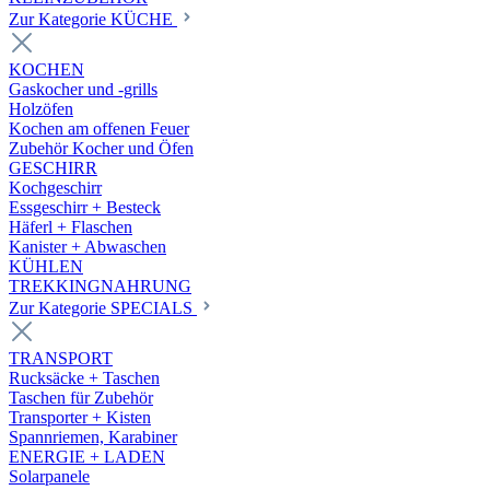
Zur Kategorie KÜCHE
KOCHEN
Gaskocher und -grills
Holzöfen
Kochen am offenen Feuer
Zubehör Kocher und Öfen
GESCHIRR
Kochgeschirr
Essgeschirr + Besteck
Häferl + Flaschen
Kanister + Abwaschen
KÜHLEN
TREKKINGNAHRUNG
Zur Kategorie SPECIALS
TRANSPORT
Rucksäcke + Taschen
Taschen für Zubehör
Transporter + Kisten
Spannriemen, Karabiner
ENERGIE + LADEN
Solarpanele