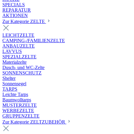
SPECIALS
REPARATUR
AKTIONEN
Zur Kategorie ZELTE
LEICHTZELTE
CAMPING-/FAMILIENZELTE
ANBAUZELTE
LAVVUS
SPEZIALZELTE
Materialzelte
Dusch- und WC-Zelte
SONNENSCHUTZ
Shelter
Sonnensegel
TARPS
Leichte Tarps
Baumwolltarps
MUSTERZELTE
WERBEZELTE
GRUPPENZELTE
Zur Kategorie ZELTZUBEHÖR