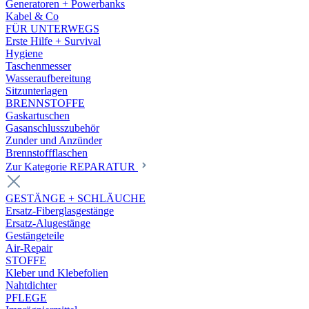
Generatoren + Powerbanks
Kabel & Co
FÜR UNTERWEGS
Erste Hilfe + Survival
Hygiene
Taschenmesser
Wasseraufbereitung
Sitzunterlagen
BRENNSTOFFE
Gaskartuschen
Gasanschlusszubehör
Zunder und Anzünder
Brennstoffflaschen
Zur Kategorie REPARATUR
GESTÄNGE + SCHLÄUCHE
Ersatz-Fiberglasgestänge
Ersatz-Alugestänge
Gestängeteile
Air-Repair
STOFFE
Kleber und Klebefolien
Nahtdichter
PFLEGE