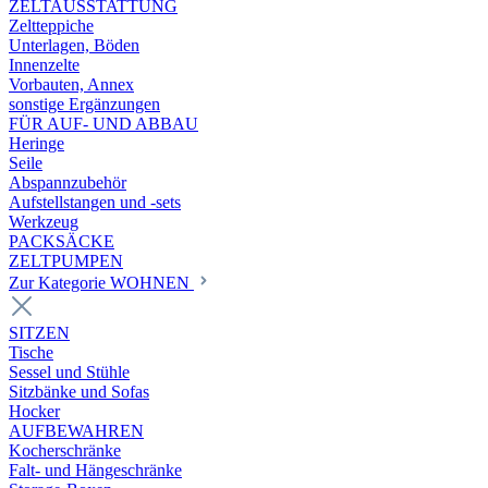
ZELTAUSSTATTUNG
Zeltteppiche
Unterlagen, Böden
Innenzelte
Vorbauten, Annex
sonstige Ergänzungen
FÜR AUF- UND ABBAU
Heringe
Seile
Abspannzubehör
Aufstellstangen und -sets
Werkzeug
PACKSÄCKE
ZELTPUMPEN
Zur Kategorie WOHNEN
SITZEN
Tische
Sessel und Stühle
Sitzbänke und Sofas
Hocker
AUFBEWAHREN
Kocherschränke
Falt- und Hängeschränke