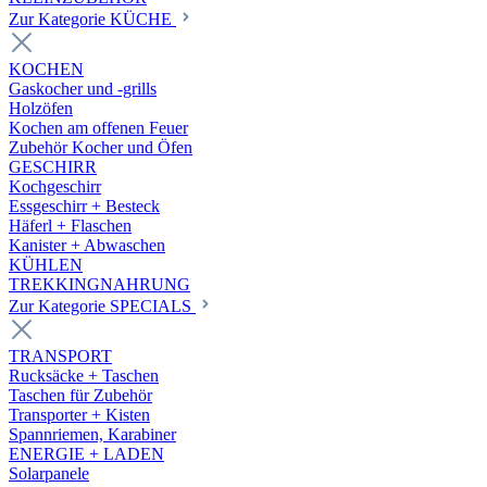
Zur Kategorie KÜCHE
KOCHEN
Gaskocher und -grills
Holzöfen
Kochen am offenen Feuer
Zubehör Kocher und Öfen
GESCHIRR
Kochgeschirr
Essgeschirr + Besteck
Häferl + Flaschen
Kanister + Abwaschen
KÜHLEN
TREKKINGNAHRUNG
Zur Kategorie SPECIALS
TRANSPORT
Rucksäcke + Taschen
Taschen für Zubehör
Transporter + Kisten
Spannriemen, Karabiner
ENERGIE + LADEN
Solarpanele