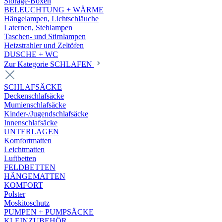
Storage-Boxen
BELEUCHTUNG + WÄRME
Hängelampen, Lichtschläuche
Laternen, Stehlampen
Taschen- und Stirnlampen
Heizstrahler und Zeltöfen
DUSCHE + WC
Zur Kategorie SCHLAFEN
SCHLAFSÄCKE
Deckenschlafsäcke
Mumienschlafsäcke
Kinder-/Jugendschlafsäcke
Innenschlafsäcke
UNTERLAGEN
Komfortmatten
Leichtmatten
Luftbetten
FELDBETTEN
HÄNGEMATTEN
KOMFORT
Polster
Moskitoschutz
PUMPEN + PUMPSÄCKE
KLEINZUBEHÖR