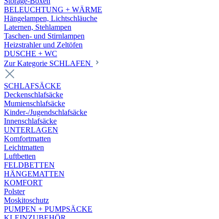
Storage-Boxen
BELEUCHTUNG + WÄRME
Hängelampen, Lichtschläuche
Laternen, Stehlampen
Taschen- und Stirnlampen
Heizstrahler und Zeltöfen
DUSCHE + WC
Zur Kategorie SCHLAFEN
SCHLAFSÄCKE
Deckenschlafsäcke
Mumienschlafsäcke
Kinder-/Jugendschlafsäcke
Innenschlafsäcke
UNTERLAGEN
Komfortmatten
Leichtmatten
Luftbetten
FELDBETTEN
HÄNGEMATTEN
KOMFORT
Polster
Moskitoschutz
PUMPEN + PUMPSÄCKE
KLEINZUBEHÖR