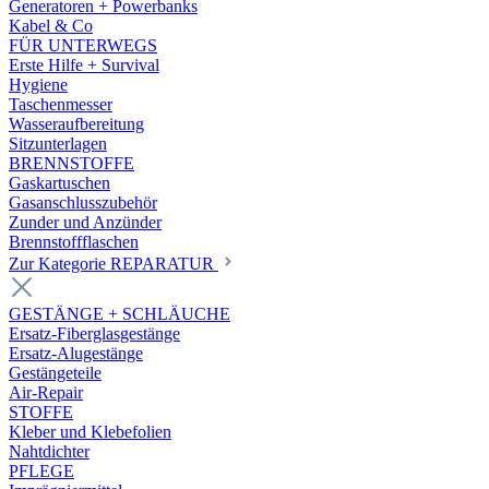
Generatoren + Powerbanks
Kabel & Co
FÜR UNTERWEGS
Erste Hilfe + Survival
Hygiene
Taschenmesser
Wasseraufbereitung
Sitzunterlagen
BRENNSTOFFE
Gaskartuschen
Gasanschlusszubehör
Zunder und Anzünder
Brennstoffflaschen
Zur Kategorie REPARATUR
GESTÄNGE + SCHLÄUCHE
Ersatz-Fiberglasgestänge
Ersatz-Alugestänge
Gestängeteile
Air-Repair
STOFFE
Kleber und Klebefolien
Nahtdichter
PFLEGE