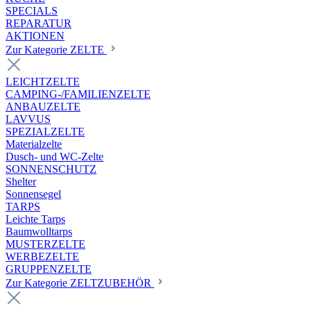
SPECIALS
REPARATUR
AKTIONEN
Zur Kategorie ZELTE
LEICHTZELTE
CAMPING-/FAMILIENZELTE
ANBAUZELTE
LAVVUS
SPEZIALZELTE
Materialzelte
Dusch- und WC-Zelte
SONNENSCHUTZ
Shelter
Sonnensegel
TARPS
Leichte Tarps
Baumwolltarps
MUSTERZELTE
WERBEZELTE
GRUPPENZELTE
Zur Kategorie ZELTZUBEHÖR