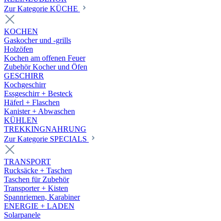
Zur Kategorie KÜCHE
KOCHEN
Gaskocher und -grills
Holzöfen
Kochen am offenen Feuer
Zubehör Kocher und Öfen
GESCHIRR
Kochgeschirr
Essgeschirr + Besteck
Häferl + Flaschen
Kanister + Abwaschen
KÜHLEN
TREKKINGNAHRUNG
Zur Kategorie SPECIALS
TRANSPORT
Rucksäcke + Taschen
Taschen für Zubehör
Transporter + Kisten
Spannriemen, Karabiner
ENERGIE + LADEN
Solarpanele