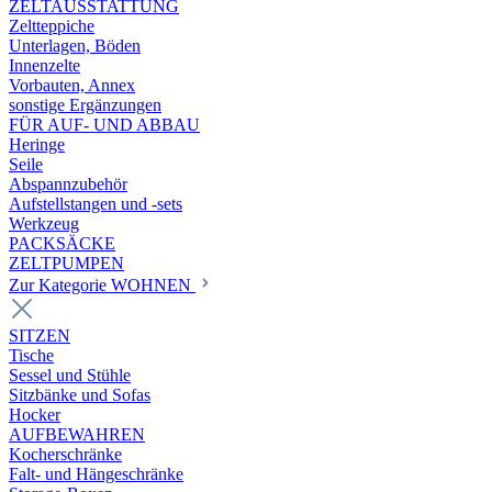
ZELTAUSSTATTUNG
Zeltteppiche
Unterlagen, Böden
Innenzelte
Vorbauten, Annex
sonstige Ergänzungen
FÜR AUF- UND ABBAU
Heringe
Seile
Abspannzubehör
Aufstellstangen und -sets
Werkzeug
PACKSÄCKE
ZELTPUMPEN
Zur Kategorie WOHNEN
SITZEN
Tische
Sessel und Stühle
Sitzbänke und Sofas
Hocker
AUFBEWAHREN
Kocherschränke
Falt- und Hängeschränke