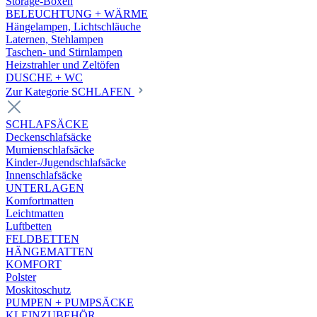
Storage-Boxen
BELEUCHTUNG + WÄRME
Hängelampen, Lichtschläuche
Laternen, Stehlampen
Taschen- und Stirnlampen
Heizstrahler und Zeltöfen
DUSCHE + WC
Zur Kategorie SCHLAFEN
SCHLAFSÄCKE
Deckenschlafsäcke
Mumienschlafsäcke
Kinder-/Jugendschlafsäcke
Innenschlafsäcke
UNTERLAGEN
Komfortmatten
Leichtmatten
Luftbetten
FELDBETTEN
HÄNGEMATTEN
KOMFORT
Polster
Moskitoschutz
PUMPEN + PUMPSÄCKE
KLEINZUBEHÖR