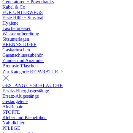
Generatoren + Powerbanks
Kabel & Co
FÜR UNTERWEGS
Erste Hilfe + Survival
Hygiene
Taschenmesser
Wasseraufbereitung
Sitzunterlagen
BRENNSTOFFE
Gaskartuschen
Gasanschlusszubehör
Zunder und Anzünder
Brennstoffflaschen
Zur Kategorie REPARATUR
GESTÄNGE + SCHLÄUCHE
Ersatz-Fiberglasgestänge
Ersatz-Alugestänge
Gestängeteile
Air-Repair
STOFFE
Kleber und Klebefolien
Nahtdichter
PFLEGE