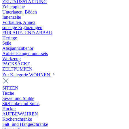
ZELTAUSSTATTUNG
Zeltteppiche
Unterlagen, Böden
Innenzelte
Vorbauten, Annex
sonstige Ergänzungen
FÜR AUF- UND ABBAU
Heringe
Seile
Abspannzubehör
Aufstellstangen und -sets
Werkzeug
PACKSÄCKE
ZELTPUMPEN
Zur Kategorie WOHNEN
SITZEN
Tische
Sessel und Stühle
Sitzbänke und Sofas
Hocker
AUFBEWAHREN
Kocherschränke
Falt- und Hängeschränke