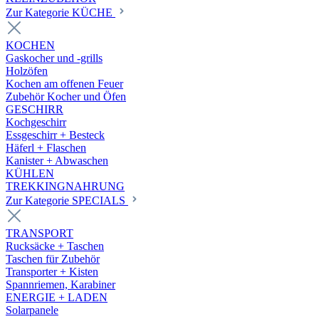
Zur Kategorie KÜCHE
KOCHEN
Gaskocher und -grills
Holzöfen
Kochen am offenen Feuer
Zubehör Kocher und Öfen
GESCHIRR
Kochgeschirr
Essgeschirr + Besteck
Häferl + Flaschen
Kanister + Abwaschen
KÜHLEN
TREKKINGNAHRUNG
Zur Kategorie SPECIALS
TRANSPORT
Rucksäcke + Taschen
Taschen für Zubehör
Transporter + Kisten
Spannriemen, Karabiner
ENERGIE + LADEN
Solarpanele