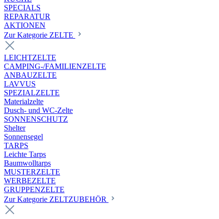
SPECIALS
REPARATUR
AKTIONEN
Zur Kategorie ZELTE
LEICHTZELTE
CAMPING-/FAMILIENZELTE
ANBAUZELTE
LAVVUS
SPEZIALZELTE
Materialzelte
Dusch- und WC-Zelte
SONNENSCHUTZ
Shelter
Sonnensegel
TARPS
Leichte Tarps
Baumwolltarps
MUSTERZELTE
WERBEZELTE
GRUPPENZELTE
Zur Kategorie ZELTZUBEHÖR