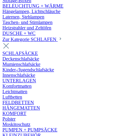
Storage-Boxen
BELEUCHTUNG + WÄRME
Hängelampen, Lichtschläuche
Laternen, Stehlampen
Taschen- und Stirnlampen
Heizstrahler und Zeltöfen
DUSCHE + WC
Zur Kategorie SCHLAFEN
SCHLAFSÄCKE
Deckenschlafsäcke
Mumienschlafsäcke
Kinder-/Jugendschlafsäcke
Innenschlafsäcke
UNTERLAGEN
Komfortmatten
Leichtmatten
Luftbetten
FELDBETTEN
HÄNGEMATTEN
KOMFORT
Polster
Moskitoschutz
PUMPEN + PUMPSÄCKE
KLEINZUBEHÖR