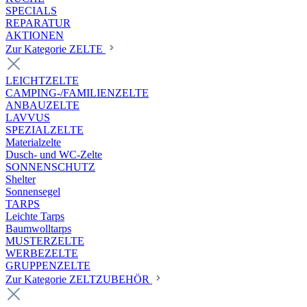
SPECIALS
REPARATUR
AKTIONEN
Zur Kategorie ZELTE
LEICHTZELTE
CAMPING-/FAMILIENZELTE
ANBAUZELTE
LAVVUS
SPEZIALZELTE
Materialzelte
Dusch- und WC-Zelte
SONNENSCHUTZ
Shelter
Sonnensegel
TARPS
Leichte Tarps
Baumwolltarps
MUSTERZELTE
WERBEZELTE
GRUPPENZELTE
Zur Kategorie ZELTZUBEHÖR