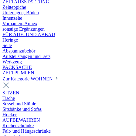
ZELTAUSSTATTUNG
Zeltteppiche
Unterlagen, Böden
Innenzelte
Vorbauten, Annex
sonstige Ergänzungen
FÜR AUF- UND ABBAU
Heringe
Seile
Abspannzubehör
Aufstellstangen und -sets
Werkzeug
PACKSÄCKE
ZELTPUMPEN
Zur Kategorie WOHNEN
SITZEN
Tische
Sessel und Stühle
Sitzbänke und Sofas
Hocker
AUFBEWAHREN
Kocherschränke
Falt- und Hängeschränke