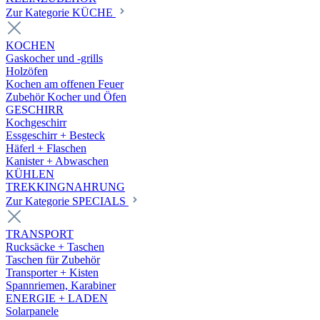
Zur Kategorie KÜCHE
KOCHEN
Gaskocher und -grills
Holzöfen
Kochen am offenen Feuer
Zubehör Kocher und Öfen
GESCHIRR
Kochgeschirr
Essgeschirr + Besteck
Häferl + Flaschen
Kanister + Abwaschen
KÜHLEN
TREKKINGNAHRUNG
Zur Kategorie SPECIALS
TRANSPORT
Rucksäcke + Taschen
Taschen für Zubehör
Transporter + Kisten
Spannriemen, Karabiner
ENERGIE + LADEN
Solarpanele