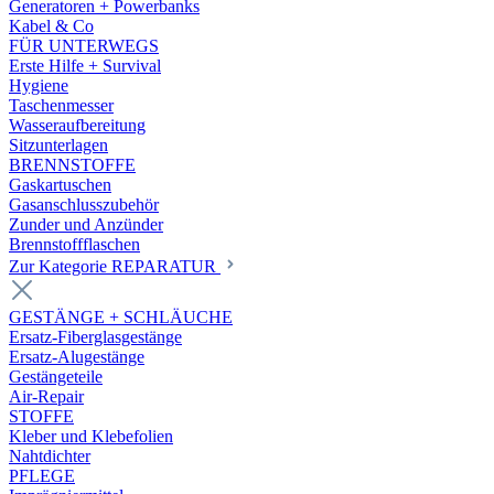
Generatoren + Powerbanks
Kabel & Co
FÜR UNTERWEGS
Erste Hilfe + Survival
Hygiene
Taschenmesser
Wasseraufbereitung
Sitzunterlagen
BRENNSTOFFE
Gaskartuschen
Gasanschlusszubehör
Zunder und Anzünder
Brennstoffflaschen
Zur Kategorie REPARATUR
GESTÄNGE + SCHLÄUCHE
Ersatz-Fiberglasgestänge
Ersatz-Alugestänge
Gestängeteile
Air-Repair
STOFFE
Kleber und Klebefolien
Nahtdichter
PFLEGE