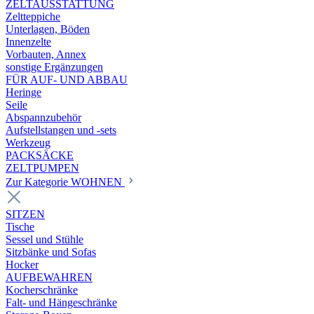
ZELTAUSSTATTUNG
Zeltteppiche
Unterlagen, Böden
Innenzelte
Vorbauten, Annex
sonstige Ergänzungen
FÜR AUF- UND ABBAU
Heringe
Seile
Abspannzubehör
Aufstellstangen und -sets
Werkzeug
PACKSÄCKE
ZELTPUMPEN
Zur Kategorie WOHNEN
SITZEN
Tische
Sessel und Stühle
Sitzbänke und Sofas
Hocker
AUFBEWAHREN
Kocherschränke
Falt- und Hängeschränke