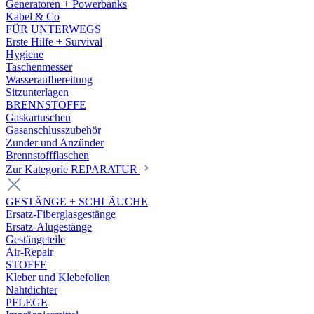
Generatoren + Powerbanks
Kabel & Co
FÜR UNTERWEGS
Erste Hilfe + Survival
Hygiene
Taschenmesser
Wasseraufbereitung
Sitzunterlagen
BRENNSTOFFE
Gaskartuschen
Gasanschlusszubehör
Zunder und Anzünder
Brennstoffflaschen
Zur Kategorie REPARATUR
GESTÄNGE + SCHLÄUCHE
Ersatz-Fiberglasgestänge
Ersatz-Alugestänge
Gestängeteile
Air-Repair
STOFFE
Kleber und Klebefolien
Nahtdichter
PFLEGE