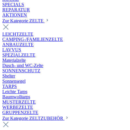
SPECIALS
REPARATUR
AKTIONEN
Zur Kategorie ZELTE
LEICHTZELTE
CAMPING-/FAMILIENZELTE
ANBAUZELTE
LAVVUS
SPEZIALZELTE
Materialzelte
Dusch- und WC-Zelte
SONNENSCHUTZ
Shelter
Sonnensegel
TARPS
Leichte Tarps
Baumwolltarps
MUSTERZELTE
WERBEZELTE
GRUPPENZELTE
Zur Kategorie ZELTZUBEHÖR