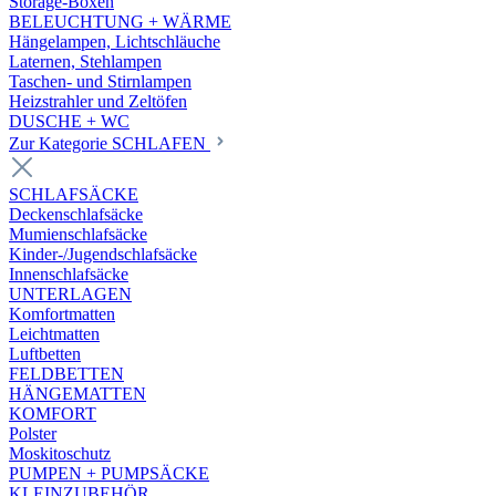
Storage-Boxen
BELEUCHTUNG + WÄRME
Hängelampen, Lichtschläuche
Laternen, Stehlampen
Taschen- und Stirnlampen
Heizstrahler und Zeltöfen
DUSCHE + WC
Zur Kategorie SCHLAFEN
SCHLAFSÄCKE
Deckenschlafsäcke
Mumienschlafsäcke
Kinder-/Jugendschlafsäcke
Innenschlafsäcke
UNTERLAGEN
Komfortmatten
Leichtmatten
Luftbetten
FELDBETTEN
HÄNGEMATTEN
KOMFORT
Polster
Moskitoschutz
PUMPEN + PUMPSÄCKE
KLEINZUBEHÖR