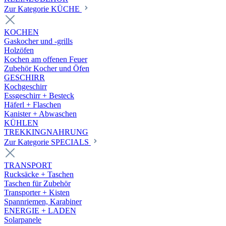
Zur Kategorie KÜCHE
KOCHEN
Gaskocher und -grills
Holzöfen
Kochen am offenen Feuer
Zubehör Kocher und Öfen
GESCHIRR
Kochgeschirr
Essgeschirr + Besteck
Häferl + Flaschen
Kanister + Abwaschen
KÜHLEN
TREKKINGNAHRUNG
Zur Kategorie SPECIALS
TRANSPORT
Rucksäcke + Taschen
Taschen für Zubehör
Transporter + Kisten
Spannriemen, Karabiner
ENERGIE + LADEN
Solarpanele