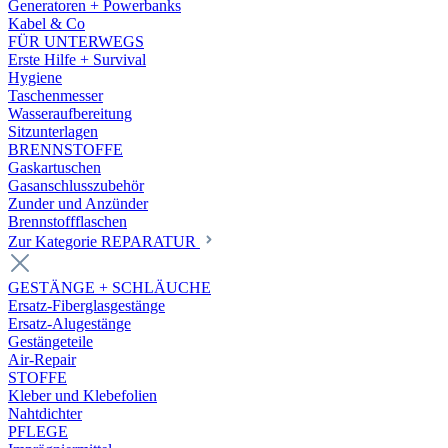
Generatoren + Powerbanks
Kabel & Co
FÜR UNTERWEGS
Erste Hilfe + Survival
Hygiene
Taschenmesser
Wasseraufbereitung
Sitzunterlagen
BRENNSTOFFE
Gaskartuschen
Gasanschlusszubehör
Zunder und Anzünder
Brennstoffflaschen
Zur Kategorie REPARATUR
GESTÄNGE + SCHLÄUCHE
Ersatz-Fiberglasgestänge
Ersatz-Alugestänge
Gestängeteile
Air-Repair
STOFFE
Kleber und Klebefolien
Nahtdichter
PFLEGE