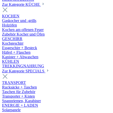
Zur Kategorie KÜCHE
KOCHEN
Gaskocher und -grills
Holzöfen
Kochen am offenen Feuer
Zubehör Kocher und Öfen
GESCHIRR
Kochgeschirr
Essgeschirr + Besteck
Häferl + Flaschen
Kanister + Abwaschen
KÜHLEN
TREKKINGNAHRUNG
Zur Kategorie SPECIALS
TRANSPORT
Rucksäcke + Taschen
Taschen für Zubehör
Transporter + Kisten
Spannriemen, Karabiner
ENERGIE + LADEN
Solarpanele