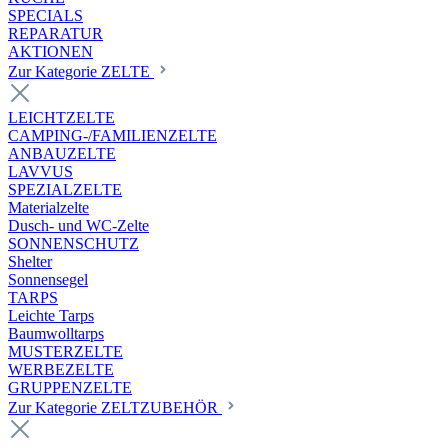
SPECIALS
REPARATUR
AKTIONEN
Zur Kategorie ZELTE
LEICHTZELTE
CAMPING-/FAMILIENZELTE
ANBAUZELTE
LAVVUS
SPEZIALZELTE
Materialzelte
Dusch- und WC-Zelte
SONNENSCHUTZ
Shelter
Sonnensegel
TARPS
Leichte Tarps
Baumwolltarps
MUSTERZELTE
WERBEZELTE
GRUPPENZELTE
Zur Kategorie ZELTZUBEHÖR