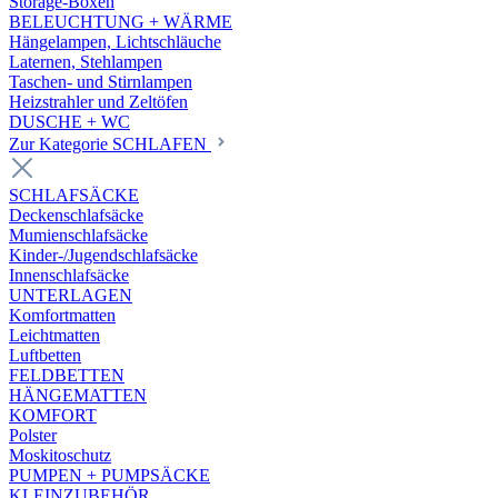
Storage-Boxen
BELEUCHTUNG + WÄRME
Hängelampen, Lichtschläuche
Laternen, Stehlampen
Taschen- und Stirnlampen
Heizstrahler und Zeltöfen
DUSCHE + WC
Zur Kategorie SCHLAFEN
SCHLAFSÄCKE
Deckenschlafsäcke
Mumienschlafsäcke
Kinder-/Jugendschlafsäcke
Innenschlafsäcke
UNTERLAGEN
Komfortmatten
Leichtmatten
Luftbetten
FELDBETTEN
HÄNGEMATTEN
KOMFORT
Polster
Moskitoschutz
PUMPEN + PUMPSÄCKE
KLEINZUBEHÖR