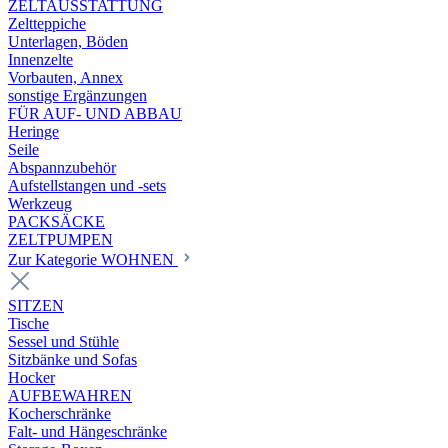
ZELTAUSSTATTUNG
Zeltteppiche
Unterlagen, Böden
Innenzelte
Vorbauten, Annex
sonstige Ergänzungen
FÜR AUF- UND ABBAU
Heringe
Seile
Abspannzubehör
Aufstellstangen und -sets
Werkzeug
PACKSÄCKE
ZELTPUMPEN
Zur Kategorie WOHNEN
SITZEN
Tische
Sessel und Stühle
Sitzbänke und Sofas
Hocker
AUFBEWAHREN
Kocherschränke
Falt- und Hängeschränke