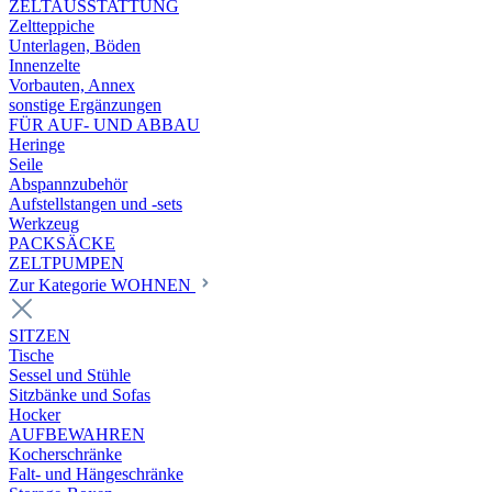
ZELTAUSSTATTUNG
Zeltteppiche
Unterlagen, Böden
Innenzelte
Vorbauten, Annex
sonstige Ergänzungen
FÜR AUF- UND ABBAU
Heringe
Seile
Abspannzubehör
Aufstellstangen und -sets
Werkzeug
PACKSÄCKE
ZELTPUMPEN
Zur Kategorie WOHNEN
SITZEN
Tische
Sessel und Stühle
Sitzbänke und Sofas
Hocker
AUFBEWAHREN
Kocherschränke
Falt- und Hängeschränke