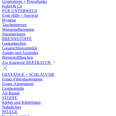
Generatoren + Powerbanks
Kabel & Co
FÜR UNTERWEGS
Erste Hilfe + Survival
Hygiene
Taschenmesser
Wasseraufbereitung
Sitzunterlagen
BRENNSTOFFE
Gaskartuschen
Gasanschlusszubehör
Zunder und Anzünder
Brennstoffflaschen
Zur Kategorie REPARATUR
GESTÄNGE + SCHLÄUCHE
Ersatz-Fiberglasgestänge
Ersatz-Alugestänge
Gestängeteile
Air-Repair
STOFFE
Kleber und Klebefolien
Nahtdichter
PFLEGE