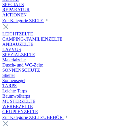
SPECIALS
REPARATUR
AKTIONEN
Zur Kategorie ZELTE
LEICHTZELTE
CAMPING-/FAMILIENZELTE
ANBAUZELTE
LAVVUS
SPEZIALZELTE
Materialzelte
Dusch- und WC-Zelte
SONNENSCHUTZ
Shelter
Sonnensegel
TARPS
Leichte Tarps
Baumwolltarps
MUSTERZELTE
WERBEZELTE
GRUPPENZELTE
Zur Kategorie ZELTZUBEHÖR