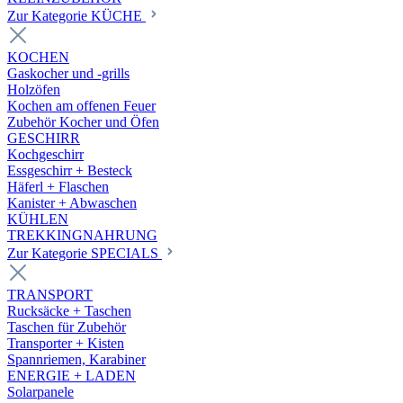
Zur Kategorie KÜCHE
KOCHEN
Gaskocher und -grills
Holzöfen
Kochen am offenen Feuer
Zubehör Kocher und Öfen
GESCHIRR
Kochgeschirr
Essgeschirr + Besteck
Häferl + Flaschen
Kanister + Abwaschen
KÜHLEN
TREKKINGNAHRUNG
Zur Kategorie SPECIALS
TRANSPORT
Rucksäcke + Taschen
Taschen für Zubehör
Transporter + Kisten
Spannriemen, Karabiner
ENERGIE + LADEN
Solarpanele