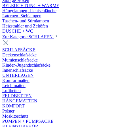
Storage-Boxen
BELEUCHTUNG + WÄRME
Hängelampen, Lichtschläuche
Laternen, Stehlampen
Taschen- und Stirnlampen
Heizstrahler und Zeltöfen
DUSCHE + WC
Zur Kategorie SCHLAFEN
SCHLAFSÄCKE
Deckenschlafsäcke
Mumienschlafsäcke
Kinder-/Jugendschlafsäcke
Innenschlafsäcke
UNTERLAGEN
Komfortmatten
Leichtmatten
Luftbetten
FELDBETTEN
HÄNGEMATTEN
KOMFORT
Polster
Moskitoschutz
PUMPEN + PUMPSÄCKE
KLEINZUBEHÖR