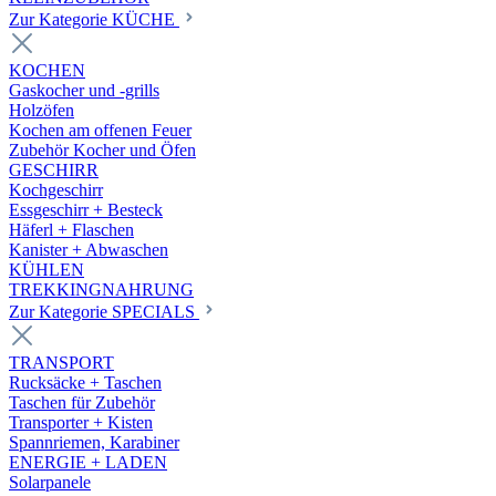
Zur Kategorie KÜCHE
KOCHEN
Gaskocher und -grills
Holzöfen
Kochen am offenen Feuer
Zubehör Kocher und Öfen
GESCHIRR
Kochgeschirr
Essgeschirr + Besteck
Häferl + Flaschen
Kanister + Abwaschen
KÜHLEN
TREKKINGNAHRUNG
Zur Kategorie SPECIALS
TRANSPORT
Rucksäcke + Taschen
Taschen für Zubehör
Transporter + Kisten
Spannriemen, Karabiner
ENERGIE + LADEN
Solarpanele