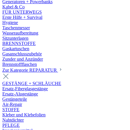
Generatoren + Powerbanks
Kabel & Co
FÜR UNTERWEGS
Erste Hilfe + Survival
Hygiene
Taschenmesser
Wasseraufbereitung
Sitzunterlagen
BRENNSTOFFE
Gaskartuschen
Gasanschlusszubehör
Zunder und Anzünder
Brennstoffflaschen
Zur Kategorie REPARATUR
GESTÄNGE + SCHLÄUCHE
Ersatz-Fiberglasgestänge
Ersatz-Alugestänge
Gestängeteile
Air-Repair
STOFFE
Kleber und Klebefolien
Nahtdichter
PFLEGE