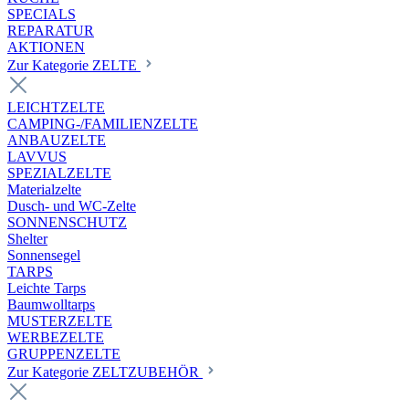
SPECIALS
REPARATUR
AKTIONEN
Zur Kategorie ZELTE
LEICHTZELTE
CAMPING-/FAMILIENZELTE
ANBAUZELTE
LAVVUS
SPEZIALZELTE
Materialzelte
Dusch- und WC-Zelte
SONNENSCHUTZ
Shelter
Sonnensegel
TARPS
Leichte Tarps
Baumwolltarps
MUSTERZELTE
WERBEZELTE
GRUPPENZELTE
Zur Kategorie ZELTZUBEHÖR