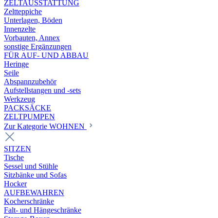
ZELTAUSSTATTUNG
Zeltteppiche
Unterlagen, Böden
Innenzelte
Vorbauten, Annex
sonstige Ergänzungen
FÜR AUF- UND ABBAU
Heringe
Seile
Abspannzubehör
Aufstellstangen und -sets
Werkzeug
PACKSÄCKE
ZELTPUMPEN
Zur Kategorie WOHNEN
SITZEN
Tische
Sessel und Stühle
Sitzbänke und Sofas
Hocker
AUFBEWAHREN
Kocherschränke
Falt- und Hängeschränke