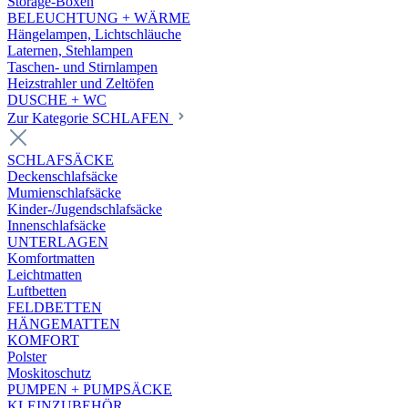
Storage-Boxen
BELEUCHTUNG + WÄRME
Hängelampen, Lichtschläuche
Laternen, Stehlampen
Taschen- und Stirnlampen
Heizstrahler und Zeltöfen
DUSCHE + WC
Zur Kategorie SCHLAFEN
SCHLAFSÄCKE
Deckenschlafsäcke
Mumienschlafsäcke
Kinder-/Jugendschlafsäcke
Innenschlafsäcke
UNTERLAGEN
Komfortmatten
Leichtmatten
Luftbetten
FELDBETTEN
HÄNGEMATTEN
KOMFORT
Polster
Moskitoschutz
PUMPEN + PUMPSÄCKE
KLEINZUBEHÖR