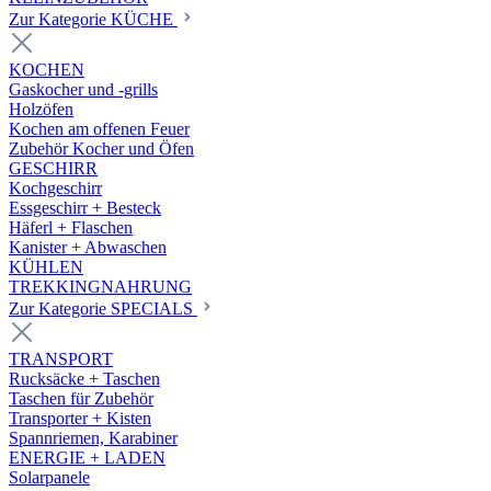
Zur Kategorie KÜCHE
KOCHEN
Gaskocher und -grills
Holzöfen
Kochen am offenen Feuer
Zubehör Kocher und Öfen
GESCHIRR
Kochgeschirr
Essgeschirr + Besteck
Häferl + Flaschen
Kanister + Abwaschen
KÜHLEN
TREKKINGNAHRUNG
Zur Kategorie SPECIALS
TRANSPORT
Rucksäcke + Taschen
Taschen für Zubehör
Transporter + Kisten
Spannriemen, Karabiner
ENERGIE + LADEN
Solarpanele