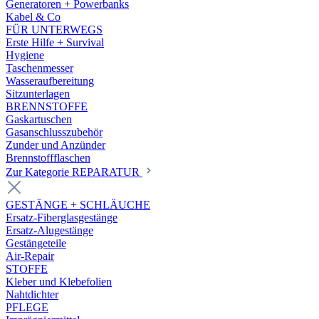
Generatoren + Powerbanks
Kabel & Co
FÜR UNTERWEGS
Erste Hilfe + Survival
Hygiene
Taschenmesser
Wasseraufbereitung
Sitzunterlagen
BRENNSTOFFE
Gaskartuschen
Gasanschlusszubehör
Zunder und Anzünder
Brennstoffflaschen
Zur Kategorie REPARATUR
GESTÄNGE + SCHLÄUCHE
Ersatz-Fiberglasgestänge
Ersatz-Alugestänge
Gestängeteile
Air-Repair
STOFFE
Kleber und Klebefolien
Nahtdichter
PFLEGE