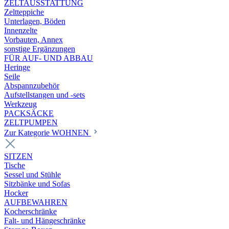
ZELTAUSSTATTUNG
Zeltteppiche
Unterlagen, Böden
Innenzelte
Vorbauten, Annex
sonstige Ergänzungen
FÜR AUF- UND ABBAU
Heringe
Seile
Abspannzubehör
Aufstellstangen und -sets
Werkzeug
PACKSÄCKE
ZELTPUMPEN
Zur Kategorie WOHNEN
SITZEN
Tische
Sessel und Stühle
Sitzbänke und Sofas
Hocker
AUFBEWAHREN
Kocherschränke
Falt- und Hängeschränke