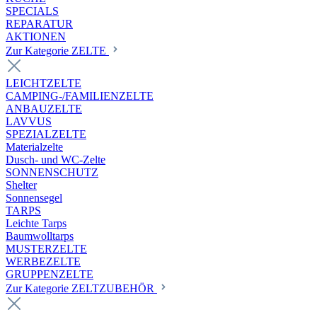
SPECIALS
REPARATUR
AKTIONEN
Zur Kategorie ZELTE
LEICHTZELTE
CAMPING-/FAMILIENZELTE
ANBAUZELTE
LAVVUS
SPEZIALZELTE
Materialzelte
Dusch- und WC-Zelte
SONNENSCHUTZ
Shelter
Sonnensegel
TARPS
Leichte Tarps
Baumwolltarps
MUSTERZELTE
WERBEZELTE
GRUPPENZELTE
Zur Kategorie ZELTZUBEHÖR