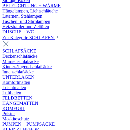
Storage-Boxen
BELEUCHTUNG + WÄRME
Hängelampen, Lichtschläuche
Laternen, Stehlampen
Taschen- und Stirnlampen
Heizstrahler und Zeltöfen
DUSCHE + WC
Zur Kategorie SCHLAFEN
SCHLAFSÄCKE
Deckenschlafsäcke
Mumienschlafsäcke
Kinder-/Jugendschlafsäcke
Innenschlafsäcke
UNTERLAGEN
Komfortmatten
Leichtmatten
Luftbetten
FELDBETTEN
HÄNGEMATTEN
KOMFORT
Polster
Moskitoschutz
PUMPEN + PUMPSÄCKE
KLEINZUBEHÖR