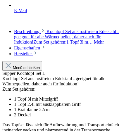
E-Mail
Beschreibung
Kochtopf Set aus rostfreiem Edelstahl -
geeignet für alle Wärmequellen, daher auch für
Induktion!Zum Set gehören:1 Topf 3l m…
Mehr
Eigenschaften
Hersteller
Menü schließen
Supper Kochtopf Set L
Kochtopf Set aus rostfreiem Edelstahl - geeignet für alle
Wärmequellen, daher auch für Induktion!
Zum Set gehören:
1 Topf 3l mit Mittelg
riff
1 Topf 2,4l mit ausklappbarem Griff
1 Bratpfanne 22cm
2 Deckel
Das Topfset lässt sich für Aufbewahrung und Transport einfach
ineinander packen und platzsparend in der Transporttasche