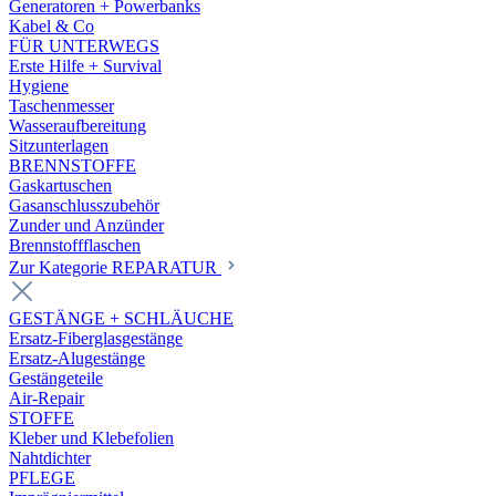
Generatoren + Powerbanks
Kabel & Co
FÜR UNTERWEGS
Erste Hilfe + Survival
Hygiene
Taschenmesser
Wasseraufbereitung
Sitzunterlagen
BRENNSTOFFE
Gaskartuschen
Gasanschlusszubehör
Zunder und Anzünder
Brennstoffflaschen
Zur Kategorie REPARATUR
GESTÄNGE + SCHLÄUCHE
Ersatz-Fiberglasgestänge
Ersatz-Alugestänge
Gestängeteile
Air-Repair
STOFFE
Kleber und Klebefolien
Nahtdichter
PFLEGE