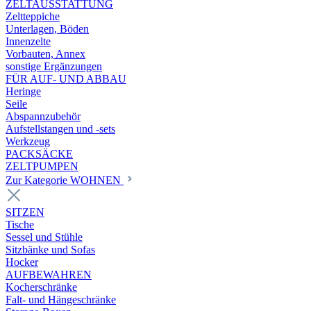
ZELTAUSSTATTUNG
Zeltteppiche
Unterlagen, Böden
Innenzelte
Vorbauten, Annex
sonstige Ergänzungen
FÜR AUF- UND ABBAU
Heringe
Seile
Abspannzubehör
Aufstellstangen und -sets
Werkzeug
PACKSÄCKE
ZELTPUMPEN
Zur Kategorie WOHNEN
SITZEN
Tische
Sessel und Stühle
Sitzbänke und Sofas
Hocker
AUFBEWAHREN
Kocherschränke
Falt- und Hängeschränke