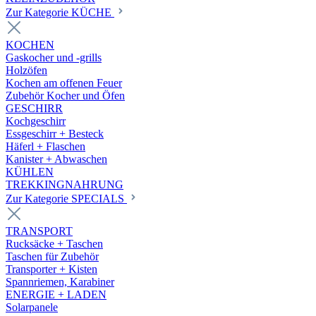
Zur Kategorie KÜCHE
KOCHEN
Gaskocher und -grills
Holzöfen
Kochen am offenen Feuer
Zubehör Kocher und Öfen
GESCHIRR
Kochgeschirr
Essgeschirr + Besteck
Häferl + Flaschen
Kanister + Abwaschen
KÜHLEN
TREKKINGNAHRUNG
Zur Kategorie SPECIALS
TRANSPORT
Rucksäcke + Taschen
Taschen für Zubehör
Transporter + Kisten
Spannriemen, Karabiner
ENERGIE + LADEN
Solarpanele