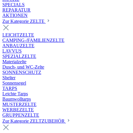
SPECIALS
REPARATUR
AKTIONEN
Zur Kategorie ZELTE
LEICHTZELTE
CAMPING-/FAMILIENZELTE
ANBAUZELTE
LAVVUS
SPEZIALZELTE
Materialzelte
Dusch- und WC-Zelte
SONNENSCHUTZ
Shelter
Sonnensegel
TARPS
Leichte Tarps
Baumwolltarps
MUSTERZELTE
WERBEZELTE
GRUPPENZELTE
Zur Kategorie ZELTZUBEHÖR