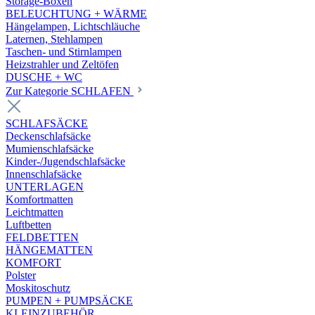
Storage-Boxen
BELEUCHTUNG + WÄRME
Hängelampen, Lichtschläuche
Laternen, Stehlampen
Taschen- und Stirnlampen
Heizstrahler und Zeltöfen
DUSCHE + WC
Zur Kategorie SCHLAFEN
SCHLAFSÄCKE
Deckenschlafsäcke
Mumienschlafsäcke
Kinder-/Jugendschlafsäcke
Innenschlafsäcke
UNTERLAGEN
Komfortmatten
Leichtmatten
Luftbetten
FELDBETTEN
HÄNGEMATTEN
KOMFORT
Polster
Moskitoschutz
PUMPEN + PUMPSÄCKE
KLEINZUBEHÖR