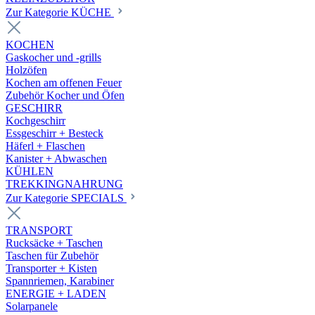
Zur Kategorie KÜCHE
KOCHEN
Gaskocher und -grills
Holzöfen
Kochen am offenen Feuer
Zubehör Kocher und Öfen
GESCHIRR
Kochgeschirr
Essgeschirr + Besteck
Häferl + Flaschen
Kanister + Abwaschen
KÜHLEN
TREKKINGNAHRUNG
Zur Kategorie SPECIALS
TRANSPORT
Rucksäcke + Taschen
Taschen für Zubehör
Transporter + Kisten
Spannriemen, Karabiner
ENERGIE + LADEN
Solarpanele