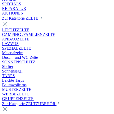
SPECIALS
REPARATUR
AKTIONEN
Zur Kategorie ZELTE
LEICHTZELTE
CAMPING-/FAMILIENZELTE
ANBAUZELTE
LAVVUS
SPEZIALZELTE
Materialzelte
Dusch- und WC-Zelte
SONNENSCHUTZ
Shelter
Sonnensegel
TARPS
Leichte Tarps
Baumwolltarps
MUSTERZELTE
WERBEZELTE
GRUPPENZELTE
Zur Kategorie ZELTZUBEHÖR