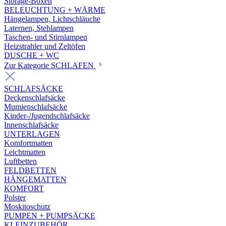
Storage-Boxen
BELEUCHTUNG + WÄRME
Hängelampen, Lichtschläuche
Laternen, Stehlampen
Taschen- und Stirnlampen
Heizstrahler und Zeltöfen
DUSCHE + WC
Zur Kategorie SCHLAFEN
SCHLAFSÄCKE
Deckenschlafsäcke
Mumienschlafsäcke
Kinder-/Jugendschlafsäcke
Innenschlafsäcke
UNTERLAGEN
Komfortmatten
Leichtmatten
Luftbetten
FELDBETTEN
HÄNGEMATTEN
KOMFORT
Polster
Moskitoschutz
PUMPEN + PUMPSÄCKE
KLEINZUBEHÖR