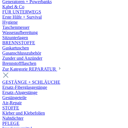
Generatoren + Powerbanks
Kabel & Co
FÜR UNTERWEGS
Erste Hilfe + Survival
Hygiene
Taschenmesser
Wasseraufbereitung
Sitzunterlagen
BRENNSTOFFE
Gaskartuschen
Gasanschlusszubehör
Zunder und Anzünder
Brennstoffflaschen
Zur Kategorie REPARATUR
GESTÄNGE + SCHLÄUCHE
Ersatz-Fiberglasgestänge
Ersatz-Alugestänge
Gestängeteile
Air-Repair
STOFFE
Kleber und Klebefolien
Nahtdichter
PFLEGE