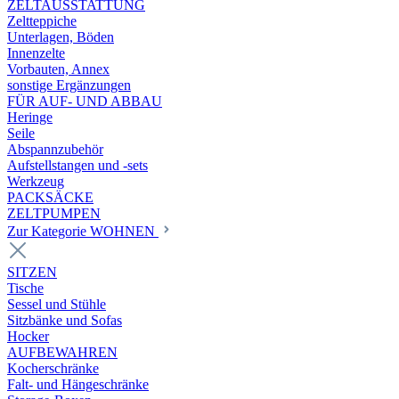
ZELTAUSSTATTUNG
Zeltteppiche
Unterlagen, Böden
Innenzelte
Vorbauten, Annex
sonstige Ergänzungen
FÜR AUF- UND ABBAU
Heringe
Seile
Abspannzubehör
Aufstellstangen und -sets
Werkzeug
PACKSÄCKE
ZELTPUMPEN
Zur Kategorie WOHNEN
SITZEN
Tische
Sessel und Stühle
Sitzbänke und Sofas
Hocker
AUFBEWAHREN
Kocherschränke
Falt- und Hängeschränke