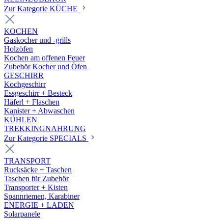
Zur Kategorie KÜCHE
KOCHEN
Gaskocher und -grills
Holzöfen
Kochen am offenen Feuer
Zubehör Kocher und Öfen
GESCHIRR
Kochgeschirr
Essgeschirr + Besteck
Häferl + Flaschen
Kanister + Abwaschen
KÜHLEN
TREKKINGNAHRUNG
Zur Kategorie SPECIALS
TRANSPORT
Rucksäcke + Taschen
Taschen für Zubehör
Transporter + Kisten
Spannriemen, Karabiner
ENERGIE + LADEN
Solarpanele