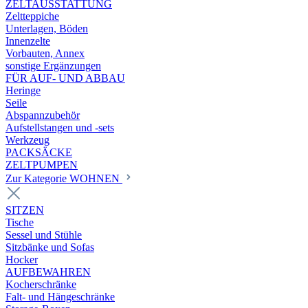
ZELTAUSSTATTUNG
Zeltteppiche
Unterlagen, Böden
Innenzelte
Vorbauten, Annex
sonstige Ergänzungen
FÜR AUF- UND ABBAU
Heringe
Seile
Abspannzubehör
Aufstellstangen und -sets
Werkzeug
PACKSÄCKE
ZELTPUMPEN
Zur Kategorie WOHNEN
SITZEN
Tische
Sessel und Stühle
Sitzbänke und Sofas
Hocker
AUFBEWAHREN
Kocherschränke
Falt- und Hängeschränke