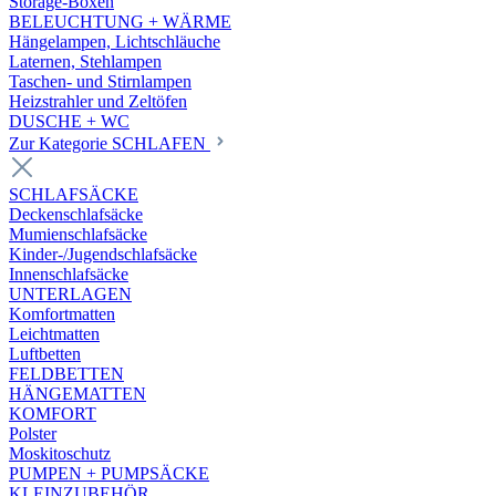
Storage-Boxen
BELEUCHTUNG + WÄRME
Hängelampen, Lichtschläuche
Laternen, Stehlampen
Taschen- und Stirnlampen
Heizstrahler und Zeltöfen
DUSCHE + WC
Zur Kategorie SCHLAFEN
SCHLAFSÄCKE
Deckenschlafsäcke
Mumienschlafsäcke
Kinder-/Jugendschlafsäcke
Innenschlafsäcke
UNTERLAGEN
Komfortmatten
Leichtmatten
Luftbetten
FELDBETTEN
HÄNGEMATTEN
KOMFORT
Polster
Moskitoschutz
PUMPEN + PUMPSÄCKE
KLEINZUBEHÖR