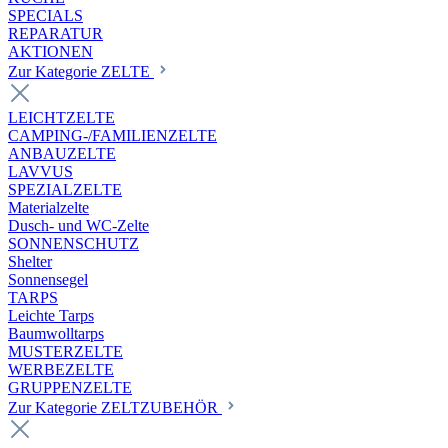
SPECIALS
REPARATUR
AKTIONEN
Zur Kategorie ZELTE
LEICHTZELTE
CAMPING-/FAMILIENZELTE
ANBAUZELTE
LAVVUS
SPEZIALZELTE
Materialzelte
Dusch- und WC-Zelte
SONNENSCHUTZ
Shelter
Sonnensegel
TARPS
Leichte Tarps
Baumwolltarps
MUSTERZELTE
WERBEZELTE
GRUPPENZELTE
Zur Kategorie ZELTZUBEHÖR