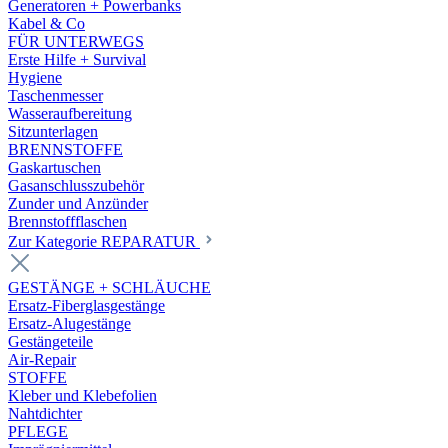
Generatoren + Powerbanks
Kabel & Co
FÜR UNTERWEGS
Erste Hilfe + Survival
Hygiene
Taschenmesser
Wasseraufbereitung
Sitzunterlagen
BRENNSTOFFE
Gaskartuschen
Gasanschlusszubehör
Zunder und Anzünder
Brennstoffflaschen
Zur Kategorie REPARATUR
GESTÄNGE + SCHLÄUCHE
Ersatz-Fiberglasgestänge
Ersatz-Alugestänge
Gestängeteile
Air-Repair
STOFFE
Kleber und Klebefolien
Nahtdichter
PFLEGE