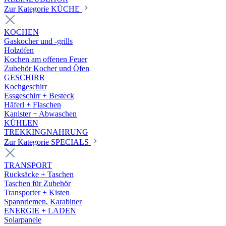
Zur Kategorie KÜCHE
KOCHEN
Gaskocher und -grills
Holzöfen
Kochen am offenen Feuer
Zubehör Kocher und Öfen
GESCHIRR
Kochgeschirr
Essgeschirr + Besteck
Häferl + Flaschen
Kanister + Abwaschen
KÜHLEN
TREKKINGNAHRUNG
Zur Kategorie SPECIALS
TRANSPORT
Rucksäcke + Taschen
Taschen für Zubehör
Transporter + Kisten
Spannriemen, Karabiner
ENERGIE + LADEN
Solarpanele