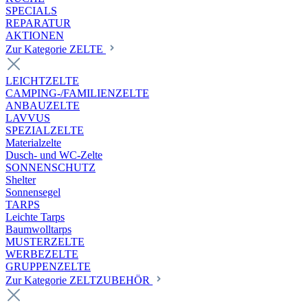
SPECIALS
REPARATUR
AKTIONEN
Zur Kategorie ZELTE
LEICHTZELTE
CAMPING-/FAMILIENZELTE
ANBAUZELTE
LAVVUS
SPEZIALZELTE
Materialzelte
Dusch- und WC-Zelte
SONNENSCHUTZ
Shelter
Sonnensegel
TARPS
Leichte Tarps
Baumwolltarps
MUSTERZELTE
WERBEZELTE
GRUPPENZELTE
Zur Kategorie ZELTZUBEHÖR