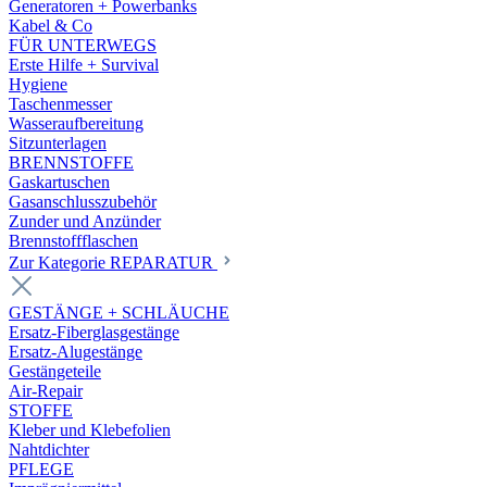
Generatoren + Powerbanks
Kabel & Co
FÜR UNTERWEGS
Erste Hilfe + Survival
Hygiene
Taschenmesser
Wasseraufbereitung
Sitzunterlagen
BRENNSTOFFE
Gaskartuschen
Gasanschlusszubehör
Zunder und Anzünder
Brennstoffflaschen
Zur Kategorie REPARATUR
GESTÄNGE + SCHLÄUCHE
Ersatz-Fiberglasgestänge
Ersatz-Alugestänge
Gestängeteile
Air-Repair
STOFFE
Kleber und Klebefolien
Nahtdichter
PFLEGE