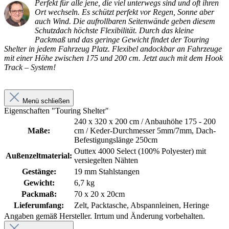
Perfekt für alle jene, die viel unterwegs sind und oft ihren
Ort wechseln. Es schützt perfekt vor Regen, Sonne aber
auch Wind. Die aufrollbaren Seitenwände geben diesem
Schutzdach höchste Flexibilität. Durch das kleine
Packmaß und das geringe Gewicht findet der Touring
Shelter in jedem Fahrzeug Platz. Flexibel andockbar an Fahrzeuge
mit einer Höhe zwischen 175 und 200 cm. Jetzt auch mit dem Hook
Track – System!
Menü schließen
Eigenschaften "Touring Shelter"
240 x 320 x 200 cm / Anbauhöhe 175 - 200
Maße:
cm / Keder-Durchmesser 5mm/7mm, Dach-
Befestigungslänge 250cm
Outtex 4000 Select (100% Polyester) mit
Außenzeltmaterial:
versiegelten Nähten
Gestänge:
19 mm Stahlstangen
Gewicht:
6,7 kg
Packmaß:
70 x 20 x 20cm
Lieferumfang:
Zelt, Packtasche, Abspannleinen, Heringe
Angaben gemäß Hersteller. Irrtum und Änderung vorbehalten.