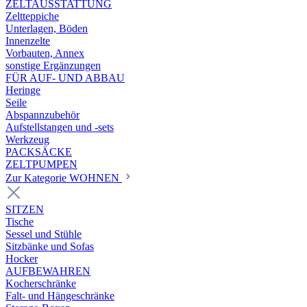
ZELTAUSSTATTUNG
Zeltteppiche
Unterlagen, Böden
Innenzelte
Vorbauten, Annex
sonstige Ergänzungen
FÜR AUF- UND ABBAU
Heringe
Seile
Abspannzubehör
Aufstellstangen und -sets
Werkzeug
PACKSÄCKE
ZELTPUMPEN
Zur Kategorie WOHNEN
SITZEN
Tische
Sessel und Stühle
Sitzbänke und Sofas
Hocker
AUFBEWAHREN
Kocherschränke
Falt- und Hängeschränke