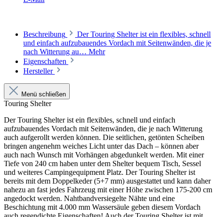
Beschreibung
Der Touring Shelter ist ein flexibles, schnell
und einfach aufzubauendes Vordach mit Seitenwänden, die je
nach Witterung au…
Mehr
Eigenschaften
Hersteller
Menü schließen
Touring Shelter
Der Touring Shelter ist ein flexibles, schnell und einfach
aufzubauendes Vordach mit Seitenwänden, die je nach Witterung
auch aufgerollt werden können. Die seitlichen, getönten Scheiben
bringen angenehm weiches Licht unter das Dach – können aber
auch nach Wunsch mit Vorhängen abgedunkelt werden. Mit einer
Tiefe von 240 cm haben unter dem Shelter bequem Tisch, Sessel
und weiteres Campingequipment Platz. Der Touring Shelter ist
bereits mit dem Doppelkeder (5+7 mm) ausgestattet und kann daher
nahezu an fast jedes Fahrzeug mit einer Höhe zwischen 175-200 cm
angedockt werden. Nahtbandversiegelte Nähte und eine
Beschichtung mit 4.000 mm Wassersäule geben diesem Vordach
auch regendichte Eigenschaften! Auch der Touring Shelter ist mit