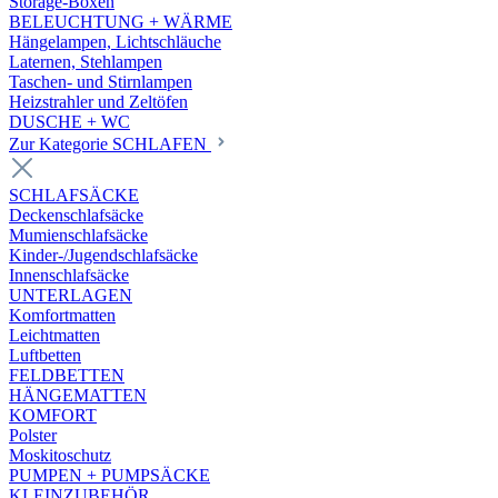
Storage-Boxen
BELEUCHTUNG + WÄRME
Hängelampen, Lichtschläuche
Laternen, Stehlampen
Taschen- und Stirnlampen
Heizstrahler und Zeltöfen
DUSCHE + WC
Zur Kategorie SCHLAFEN
SCHLAFSÄCKE
Deckenschlafsäcke
Mumienschlafsäcke
Kinder-/Jugendschlafsäcke
Innenschlafsäcke
UNTERLAGEN
Komfortmatten
Leichtmatten
Luftbetten
FELDBETTEN
HÄNGEMATTEN
KOMFORT
Polster
Moskitoschutz
PUMPEN + PUMPSÄCKE
KLEINZUBEHÖR