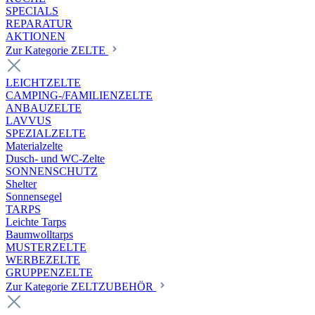
SPECIALS
REPARATUR
AKTIONEN
Zur Kategorie ZELTE
LEICHTZELTE
CAMPING-/FAMILIENZELTE
ANBAUZELTE
LAVVUS
SPEZIALZELTE
Materialzelte
Dusch- und WC-Zelte
SONNENSCHUTZ
Shelter
Sonnensegel
TARPS
Leichte Tarps
Baumwolltarps
MUSTERZELTE
WERBEZELTE
GRUPPENZELTE
Zur Kategorie ZELTZUBEHÖR