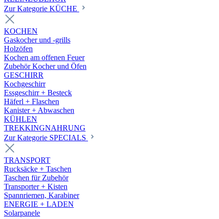
Zur Kategorie KÜCHE
KOCHEN
Gaskocher und -grills
Holzöfen
Kochen am offenen Feuer
Zubehör Kocher und Öfen
GESCHIRR
Kochgeschirr
Essgeschirr + Besteck
Häferl + Flaschen
Kanister + Abwaschen
KÜHLEN
TREKKINGNAHRUNG
Zur Kategorie SPECIALS
TRANSPORT
Rucksäcke + Taschen
Taschen für Zubehör
Transporter + Kisten
Spannriemen, Karabiner
ENERGIE + LADEN
Solarpanele