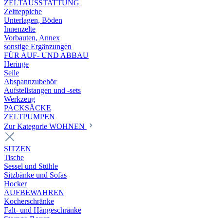
ZELTAUSSTATTUNG
Zeltteppiche
Unterlagen, Böden
Innenzelte
Vorbauten, Annex
sonstige Ergänzungen
FÜR AUF- UND ABBAU
Heringe
Seile
Abspannzubehör
Aufstellstangen und -sets
Werkzeug
PACKSÄCKE
ZELTPUMPEN
Zur Kategorie WOHNEN
SITZEN
Tische
Sessel und Stühle
Sitzbänke und Sofas
Hocker
AUFBEWAHREN
Kocherschränke
Falt- und Hängeschränke