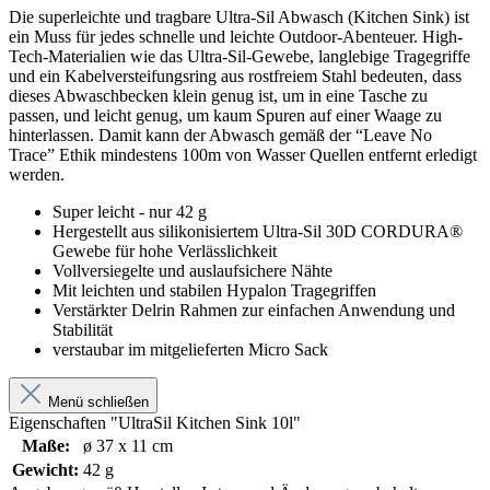
Die superleichte und tragbare Ultra-Sil Abwasch (Kitchen Sink) ist
ein Muss für jedes schnelle und leichte Outdoor-Abenteuer. High-
Tech-Materialien wie das Ultra-Sil-Gewebe, langlebige Tragegriffe
und ein Kabelversteifungsring aus rostfreiem Stahl bedeuten, dass
dieses Abwaschbecken klein genug ist, um in eine Tasche zu
passen, und leicht genug, um kaum Spuren auf einer Waage zu
hinterlassen. Damit kann der Abwasch gemäß der “Leave No
Trace” Ethik mindestens 100m von Wasser Quellen entfernt erledigt
werden.
Super leicht - nur 42 g
Hergestellt aus silikonisiertem Ultra-Sil 30D CORDURA®
Gewebe für hohe Verlässlichkeit
Vollversiegelte und auslaufsichere Nähte
Mit leichten und stabilen Hypalon Tragegriffen
Verstärkter Delrin Rahmen zur einfachen Anwendung und
Stabilität
verstaubar im mitgelieferten Micro Sack
Menü schließen
Eigenschaften "UltraSil Kitchen Sink 10l"
Maße:
ø 37 x 11 cm
Gewicht:
42 g