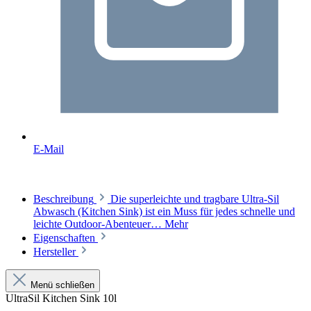
E-Mail
Beschreibung
Die superleichte und tragbare Ultra-Sil
Abwasch (Kitchen Sink) ist ein Muss für jedes schnelle und
leichte Outdoor-Abenteuer…
Mehr
Eigenschaften
Hersteller
Menü schließen
UltraSil Kitchen Sink 10l