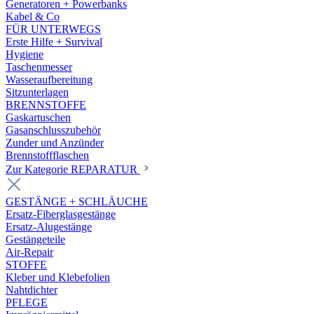
Generatoren + Powerbanks
Kabel & Co
FÜR UNTERWEGS
Erste Hilfe + Survival
Hygiene
Taschenmesser
Wasseraufbereitung
Sitzunterlagen
BRENNSTOFFE
Gaskartuschen
Gasanschlusszubehör
Zunder und Anzünder
Brennstoffflaschen
Zur Kategorie REPARATUR
GESTÄNGE + SCHLÄUCHE
Ersatz-Fiberglasgestänge
Ersatz-Alugestänge
Gestängeteile
Air-Repair
STOFFE
Kleber und Klebefolien
Nahtdichter
PFLEGE