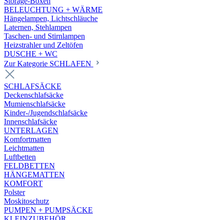
Storage-Boxen
BELEUCHTUNG + WÄRME
Hängelampen, Lichtschläuche
Laternen, Stehlampen
Taschen- und Stirnlampen
Heizstrahler und Zeltöfen
DUSCHE + WC
Zur Kategorie SCHLAFEN
SCHLAFSÄCKE
Deckenschlafsäcke
Mumienschlafsäcke
Kinder-/Jugendschlafsäcke
Innenschlafsäcke
UNTERLAGEN
Komfortmatten
Leichtmatten
Luftbetten
FELDBETTEN
HÄNGEMATTEN
KOMFORT
Polster
Moskitoschutz
PUMPEN + PUMPSÄCKE
KLEINZUBEHÖR