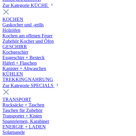
Zur Kategorie KÜCHE
KOCHEN
Gaskocher und -grills
Holzöfen
Kochen am offenen Feuer
Zubehör Kocher und Öfen
GESCHIRR
Kochgeschirr
Essgeschirr + Besteck
Häferl + Flaschen
Kanister + Abwaschen
KÜHLEN
TREKKINGNAHRUNG
Zur Kategorie SPECIALS
TRANSPORT
Rucksäcke + Taschen
Taschen für Zubehör
Transporter + Kisten
Spannriemen, Karabiner
ENERGIE + LADEN
Solarpanele