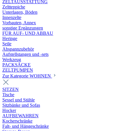
ZELTAUSSTATTUNG
Zeltteppiche
Unterlagen, Böden
Innenzelte
Vorbauten, Annex
sonstige Ergänzungen
FÜR AUF- UND ABBAU
Heringe
Seile
Abspannzubehör
Aufstellstangen und -sets
Werkzeug
PACKSÄCKE
ZELTPUMPEN
Zur Kategorie WOHNEN
SITZEN
Tische
Sessel und Stühle
Sitzbänke und Sofas
Hocker
AUFBEWAHREN
Kocherschränke
Falt- und Hängeschränke