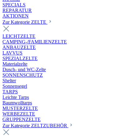
SPECIALS
REPARATUR
AKTIONEN
Zur Kategorie ZELTE
LEICHTZELTE
CAMPING-/FAMILIENZELTE
ANBAUZELTE
LAVVUS
SPEZIALZELTE
Materialzelte
Dusch- und WC-Zelte
SONNENSCHUTZ
Shelter
Sonnensegel
TARPS
Leichte Tarps
Baumwolltarps
MUSTERZELTE
WERBEZELTE
GRUPPENZELTE
Zur Kategorie ZELTZUBEHÖR