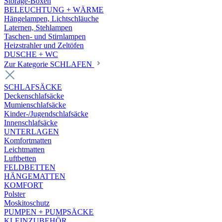
Storage-Boxen
BELEUCHTUNG + WÄRME
Hängelampen, Lichtschläuche
Laternen, Stehlampen
Taschen- und Stirnlampen
Heizstrahler und Zeltöfen
DUSCHE + WC
Zur Kategorie SCHLAFEN
SCHLAFSÄCKE
Deckenschlafsäcke
Mumienschlafsäcke
Kinder-/Jugendschlafsäcke
Innenschlafsäcke
UNTERLAGEN
Komfortmatten
Leichtmatten
Luftbetten
FELDBETTEN
HÄNGEMATTEN
KOMFORT
Polster
Moskitoschutz
PUMPEN + PUMPSÄCKE
KLEINZUBEHÖR