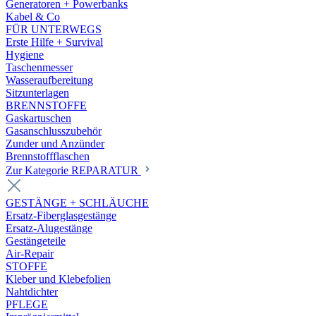
Generatoren + Powerbanks
Kabel & Co
FÜR UNTERWEGS
Erste Hilfe + Survival
Hygiene
Taschenmesser
Wasseraufbereitung
Sitzunterlagen
BRENNSTOFFE
Gaskartuschen
Gasanschlusszubehör
Zunder und Anzünder
Brennstoffflaschen
Zur Kategorie REPARATUR
GESTÄNGE + SCHLÄUCHE
Ersatz-Fiberglasgestänge
Ersatz-Alugestänge
Gestängeteile
Air-Repair
STOFFE
Kleber und Klebefolien
Nahtdichter
PFLEGE