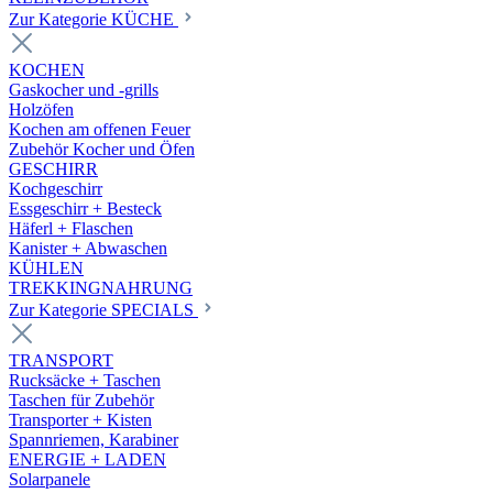
Zur Kategorie KÜCHE
KOCHEN
Gaskocher und -grills
Holzöfen
Kochen am offenen Feuer
Zubehör Kocher und Öfen
GESCHIRR
Kochgeschirr
Essgeschirr + Besteck
Häferl + Flaschen
Kanister + Abwaschen
KÜHLEN
TREKKINGNAHRUNG
Zur Kategorie SPECIALS
TRANSPORT
Rucksäcke + Taschen
Taschen für Zubehör
Transporter + Kisten
Spannriemen, Karabiner
ENERGIE + LADEN
Solarpanele