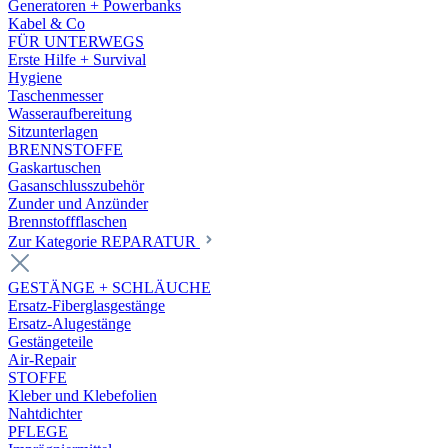
Generatoren + Powerbanks
Kabel & Co
FÜR UNTERWEGS
Erste Hilfe + Survival
Hygiene
Taschenmesser
Wasseraufbereitung
Sitzunterlagen
BRENNSTOFFE
Gaskartuschen
Gasanschlusszubehör
Zunder und Anzünder
Brennstoffflaschen
Zur Kategorie REPARATUR
GESTÄNGE + SCHLÄUCHE
Ersatz-Fiberglasgestänge
Ersatz-Alugestänge
Gestängeteile
Air-Repair
STOFFE
Kleber und Klebefolien
Nahtdichter
PFLEGE