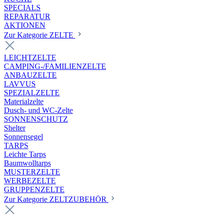
SPECIALS
REPARATUR
AKTIONEN
Zur Kategorie ZELTE
LEICHTZELTE
CAMPING-/FAMILIENZELTE
ANBAUZELTE
LAVVUS
SPEZIALZELTE
Materialzelte
Dusch- und WC-Zelte
SONNENSCHUTZ
Shelter
Sonnensegel
TARPS
Leichte Tarps
Baumwolltarps
MUSTERZELTE
WERBEZELTE
GRUPPENZELTE
Zur Kategorie ZELTZUBEHÖR