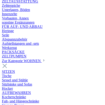
ZELTAUSSTATTUNG
Zeltteppiche
Unterlagen, Böden
Innenzelte
Vorbauten, Annex
sonstige Ergänzungen
FÜR AUF- UND ABBAU
Heringe
Seile
Abspannzubehör
Aufstellstangen und -sets
Werkzeug
PACKSÄCKE
ZELTPUMPEN
Zur Kategorie WOHNEN
SITZEN
Tische
Sessel und Stühle
Sitzbänke und Sofas
Hocker
AUFBEWAHREN
Kocherschränke
Falt- und Hängeschränke