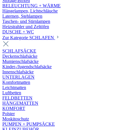
Storage-Boxen
BELEUCHTUNG + WÄRME
Hängelampen, Lichtschläuche
Laternen, Stehlampen
Taschen- und Stirnlampen
Heizstrahler und Zeltöfen
DUSCHE + WC
Zur Kategorie SCHLAFEN
SCHLAFSÄCKE
Deckenschlafsäcke
Mumienschlafsäcke
Kinder-/Jugendschlafsäcke
Innenschlafsäcke
UNTERLAGEN
Komfortmatten
Leichtmatten
Luftbetten
FELDBETTEN
HÄNGEMATTEN
KOMFORT
Polster
Moskitoschutz
PUMPEN + PUMPSÄCKE
KLEINZUBEHÖR