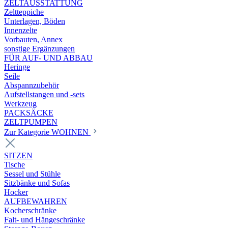
ZELTAUSSTATTUNG
Zeltteppiche
Unterlagen, Böden
Innenzelte
Vorbauten, Annex
sonstige Ergänzungen
FÜR AUF- UND ABBAU
Heringe
Seile
Abspannzubehör
Aufstellstangen und -sets
Werkzeug
PACKSÄCKE
ZELTPUMPEN
Zur Kategorie WOHNEN
SITZEN
Tische
Sessel und Stühle
Sitzbänke und Sofas
Hocker
AUFBEWAHREN
Kocherschränke
Falt- und Hängeschränke