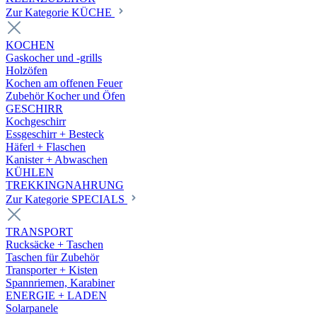
Zur Kategorie KÜCHE
KOCHEN
Gaskocher und -grills
Holzöfen
Kochen am offenen Feuer
Zubehör Kocher und Öfen
GESCHIRR
Kochgeschirr
Essgeschirr + Besteck
Häferl + Flaschen
Kanister + Abwaschen
KÜHLEN
TREKKINGNAHRUNG
Zur Kategorie SPECIALS
TRANSPORT
Rucksäcke + Taschen
Taschen für Zubehör
Transporter + Kisten
Spannriemen, Karabiner
ENERGIE + LADEN
Solarpanele