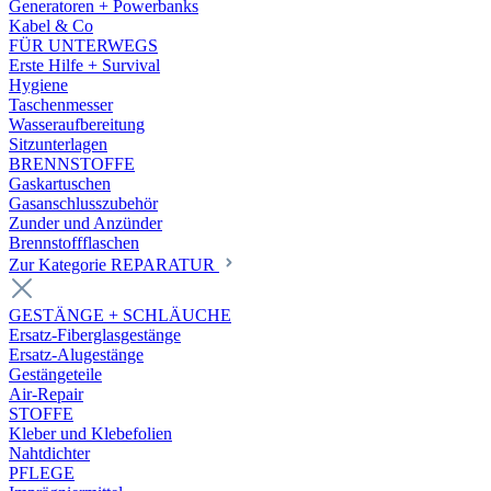
Generatoren + Powerbanks
Kabel & Co
FÜR UNTERWEGS
Erste Hilfe + Survival
Hygiene
Taschenmesser
Wasseraufbereitung
Sitzunterlagen
BRENNSTOFFE
Gaskartuschen
Gasanschlusszubehör
Zunder und Anzünder
Brennstoffflaschen
Zur Kategorie REPARATUR
GESTÄNGE + SCHLÄUCHE
Ersatz-Fiberglasgestänge
Ersatz-Alugestänge
Gestängeteile
Air-Repair
STOFFE
Kleber und Klebefolien
Nahtdichter
PFLEGE