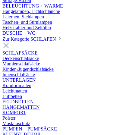
Storage-Boxen
BELEUCHTUNG + WÄRME
Hängelampen, Lichtschläuche
Laternen, Stehlampen
Taschen- und Stirnlampen
Heizstrahler und Zeltöfen
DUSCHE + WC
Zur Kategorie SCHLAFEN
SCHLAFSÄCKE
Deckenschlafsäcke
Mumienschlafsäcke
Kinder-/Jugendschlafsäcke
Innenschlafsäcke
UNTERLAGEN
Komfortmatten
Leichtmatten
Luftbetten
FELDBETTEN
HÄNGEMATTEN
KOMFORT
Polster
Moskitoschutz
PUMPEN + PUMPSÄCKE
KLEINZUBEHÖR