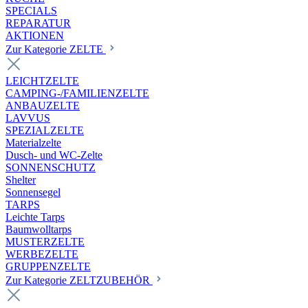
SPECIALS
REPARATUR
AKTIONEN
Zur Kategorie ZELTE
LEICHTZELTE
CAMPING-/FAMILIENZELTE
ANBAUZELTE
LAVVUS
SPEZIALZELTE
Materialzelte
Dusch- und WC-Zelte
SONNENSCHUTZ
Shelter
Sonnensegel
TARPS
Leichte Tarps
Baumwolltarps
MUSTERZELTE
WERBEZELTE
GRUPPENZELTE
Zur Kategorie ZELTZUBEHÖR