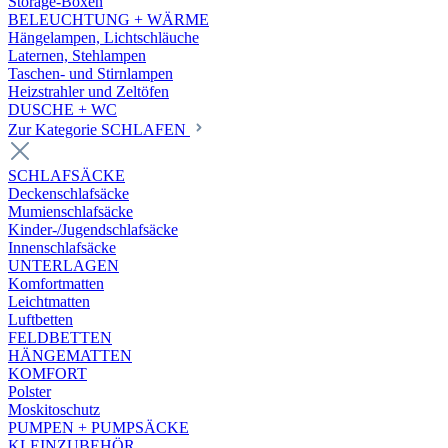
Storage-Boxen
BELEUCHTUNG + WÄRME
Hängelampen, Lichtschläuche
Laternen, Stehlampen
Taschen- und Stirnlampen
Heizstrahler und Zeltöfen
DUSCHE + WC
Zur Kategorie SCHLAFEN
SCHLAFSÄCKE
Deckenschlafsäcke
Mumienschlafsäcke
Kinder-/Jugendschlafsäcke
Innenschlafsäcke
UNTERLAGEN
Komfortmatten
Leichtmatten
Luftbetten
FELDBETTEN
HÄNGEMATTEN
KOMFORT
Polster
Moskitoschutz
PUMPEN + PUMPSÄCKE
KLEINZUBEHÖR