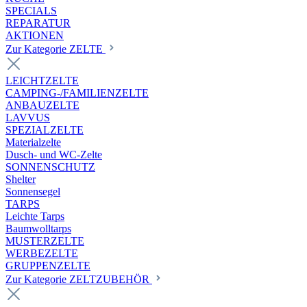
SPECIALS
REPARATUR
AKTIONEN
Zur Kategorie ZELTE
LEICHTZELTE
CAMPING-/FAMILIENZELTE
ANBAUZELTE
LAVVUS
SPEZIALZELTE
Materialzelte
Dusch- und WC-Zelte
SONNENSCHUTZ
Shelter
Sonnensegel
TARPS
Leichte Tarps
Baumwolltarps
MUSTERZELTE
WERBEZELTE
GRUPPENZELTE
Zur Kategorie ZELTZUBEHÖR