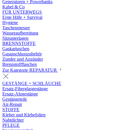
Generatoren + Powerbanks
Kabel & Co
FÜR UNTERWEGS
Erste Hilfe + Survival
Hygiene
Taschenmesser
Wasseraufbereitung
Sitzunterlagen
BRENNSTOFFE
Gaskartuschen
Gasanschlusszubehör
Zunder und Anzünder
Brennstoffflaschen
Zur Kategorie REPARATUR
GESTÄNGE + SCHLÄUCHE
Ersatz-Fiberglasgestänge
Ersatz-Alugestänge
Gestängeteile
Air-Repair
STOFFE
Kleber und Klebefolien
Nahtdichter
PFLEGE