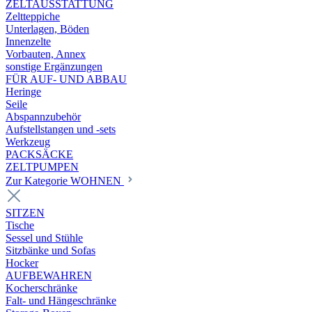
ZELTAUSSTATTUNG
Zeltteppiche
Unterlagen, Böden
Innenzelte
Vorbauten, Annex
sonstige Ergänzungen
FÜR AUF- UND ABBAU
Heringe
Seile
Abspannzubehör
Aufstellstangen und -sets
Werkzeug
PACKSÄCKE
ZELTPUMPEN
Zur Kategorie WOHNEN
SITZEN
Tische
Sessel und Stühle
Sitzbänke und Sofas
Hocker
AUFBEWAHREN
Kocherschränke
Falt- und Hängeschränke