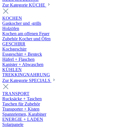
Zur Kategorie KÜCHE
KOCHEN
Gaskocher und -grills
Holzöfen
Kochen am offenen Feuer
Zubehör Kocher und Öfen
GESCHIRR
Kochgeschirr
Essgeschirr + Besteck
Häferl + Flaschen
Kanister + Abwaschen
KÜHLEN
TREKKINGNAHRUNG
Zur Kategorie SPECIALS
TRANSPORT
Rucksäcke + Taschen
Taschen für Zubehör
Transporter + Kisten
Spannriemen, Karabiner
ENERGIE + LADEN
Solarpanele