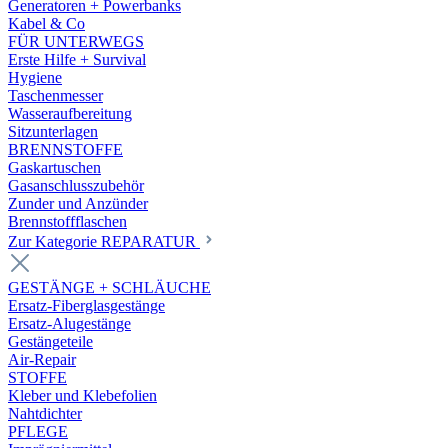
Generatoren + Powerbanks
Kabel & Co
FÜR UNTERWEGS
Erste Hilfe + Survival
Hygiene
Taschenmesser
Wasseraufbereitung
Sitzunterlagen
BRENNSTOFFE
Gaskartuschen
Gasanschlusszubehör
Zunder und Anzünder
Brennstoffflaschen
Zur Kategorie REPARATUR
GESTÄNGE + SCHLÄUCHE
Ersatz-Fiberglasgestänge
Ersatz-Alugestänge
Gestängeteile
Air-Repair
STOFFE
Kleber und Klebefolien
Nahtdichter
PFLEGE