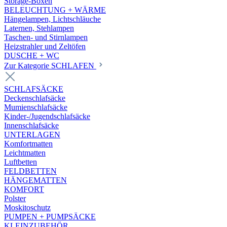
Storage-Boxen
BELEUCHTUNG + WÄRME
Hängelampen, Lichtschläuche
Laternen, Stehlampen
Taschen- und Stirnlampen
Heizstrahler und Zeltöfen
DUSCHE + WC
Zur Kategorie SCHLAFEN
SCHLAFSÄCKE
Deckenschlafsäcke
Mumienschlafsäcke
Kinder-/Jugendschlafsäcke
Innenschlafsäcke
UNTERLAGEN
Komfortmatten
Leichtmatten
Luftbetten
FELDBETTEN
HÄNGEMATTEN
KOMFORT
Polster
Moskitoschutz
PUMPEN + PUMPSÄCKE
KLEINZUBEHÖR