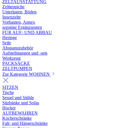
ZELTAUSSTATTUNG
Zeltteppiche
Unterlagen, Böden
Innenzelte
Vorbauten, Annex
sonstige Ergänzungen
FÜR AUF- UND ABBAU
Heringe
Seile
Abspannzubehör
Aufstellstangen und -sets
Werkzeug
PACKSÄCKE
ZELTPUMPEN
Zur Kategorie WOHNEN
SITZEN
Tische
Sessel und Stühle
Sitzbänke und Sofas
Hocker
AUFBEWAHREN
Kocherschränke
Falt- und Hängeschränke