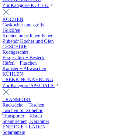
Zur Kategorie KÜCHE
KOCHEN
Gaskocher und -grills
Holzöfen
Kochen am offenen Feuer
Zubehör Kocher und Öfen
GESCHIRR
Kochgeschirr
Essgeschirr + Besteck
Häferl + Flaschen
Kanister + Abwaschen
KÜHLEN
TREKKINGNAHRUNG
Zur Kategorie SPECIALS
TRANSPORT
Rucksäcke + Taschen
Taschen für Zubehör
Transporter + Kisten
Spannriemen, Karabiner
ENERGIE + LADEN
Solarpanele