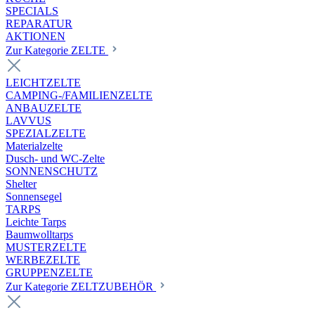
SPECIALS
REPARATUR
AKTIONEN
Zur Kategorie ZELTE
LEICHTZELTE
CAMPING-/FAMILIENZELTE
ANBAUZELTE
LAVVUS
SPEZIALZELTE
Materialzelte
Dusch- und WC-Zelte
SONNENSCHUTZ
Shelter
Sonnensegel
TARPS
Leichte Tarps
Baumwolltarps
MUSTERZELTE
WERBEZELTE
GRUPPENZELTE
Zur Kategorie ZELTZUBEHÖR