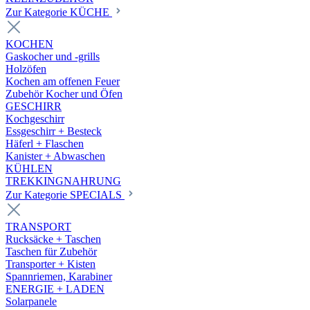
Zur Kategorie KÜCHE
KOCHEN
Gaskocher und -grills
Holzöfen
Kochen am offenen Feuer
Zubehör Kocher und Öfen
GESCHIRR
Kochgeschirr
Essgeschirr + Besteck
Häferl + Flaschen
Kanister + Abwaschen
KÜHLEN
TREKKINGNAHRUNG
Zur Kategorie SPECIALS
TRANSPORT
Rucksäcke + Taschen
Taschen für Zubehör
Transporter + Kisten
Spannriemen, Karabiner
ENERGIE + LADEN
Solarpanele