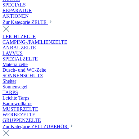
SPECIALS
REPARATUR
AKTIONEN
Zur Kategorie ZELTE
LEICHTZELTE
CAMPING-/FAMILIENZELTE
ANBAUZELTE
LAVVUS
SPEZIALZELTE
Materialzelte
Dusch- und WC-Zelte
SONNENSCHUTZ
Shelter
Sonnensegel
TARPS
Leichte Tarps
Baumwolltarps
MUSTERZELTE
WERBEZELTE
GRUPPENZELTE
Zur Kategorie ZELTZUBEHÖR