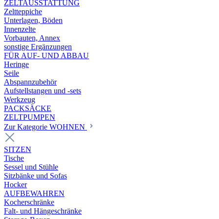
ZELTAUSSTATTUNG
Zeltteppiche
Unterlagen, Böden
Innenzelte
Vorbauten, Annex
sonstige Ergänzungen
FÜR AUF- UND ABBAU
Heringe
Seile
Abspannzubehör
Aufstellstangen und -sets
Werkzeug
PACKSÄCKE
ZELTPUMPEN
Zur Kategorie WOHNEN
SITZEN
Tische
Sessel und Stühle
Sitzbänke und Sofas
Hocker
AUFBEWAHREN
Kocherschränke
Falt- und Hängeschränke