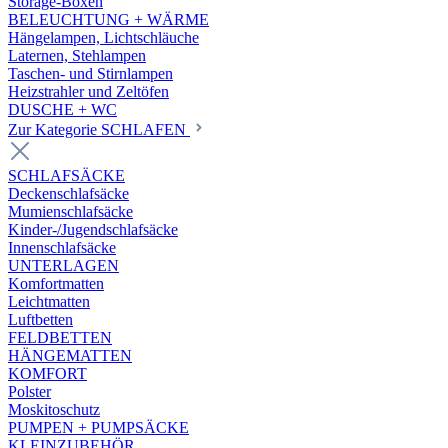
Storage-Boxen
BELEUCHTUNG + WÄRME
Hängelampen, Lichtschläuche
Laternen, Stehlampen
Taschen- und Stirnlampen
Heizstrahler und Zeltöfen
DUSCHE + WC
Zur Kategorie SCHLAFEN
SCHLAFSÄCKE
Deckenschlafsäcke
Mumienschlafsäcke
Kinder-/Jugendschlafsäcke
Innenschlafsäcke
UNTERLAGEN
Komfortmatten
Leichtmatten
Luftbetten
FELDBETTEN
HÄNGEMATTEN
KOMFORT
Polster
Moskitoschutz
PUMPEN + PUMPSÄCKE
KLEINZUBEHÖR