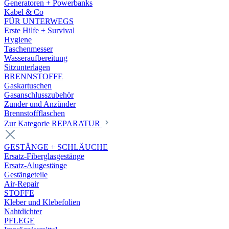
Generatoren + Powerbanks
Kabel & Co
FÜR UNTERWEGS
Erste Hilfe + Survival
Hygiene
Taschenmesser
Wasseraufbereitung
Sitzunterlagen
BRENNSTOFFE
Gaskartuschen
Gasanschlusszubehör
Zunder und Anzünder
Brennstoffflaschen
Zur Kategorie REPARATUR
GESTÄNGE + SCHLÄUCHE
Ersatz-Fiberglasgestänge
Ersatz-Alugestänge
Gestängeteile
Air-Repair
STOFFE
Kleber und Klebefolien
Nahtdichter
PFLEGE