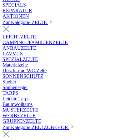
SPECIALS
REPARATUR
AKTIONEN
Zur Kategorie ZELTE
LEICHTZELTE
CAMPING-/FAMILIENZELTE
ANBAUZELTE
LAVVUS
SPEZIALZELTE
Materialzelte
Dusch- und WC-Zelte
SONNENSCHUTZ
Shelter
Sonnensegel
TARPS
Leichte Tarps
Baumwolltarps
MUSTERZELTE
WERBEZELTE
GRUPPENZELTE
Zur Kategorie ZELTZUBEHÖR