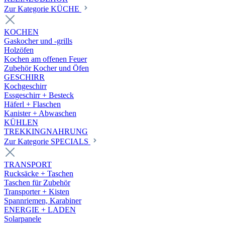
Zur Kategorie KÜCHE
KOCHEN
Gaskocher und -grills
Holzöfen
Kochen am offenen Feuer
Zubehör Kocher und Öfen
GESCHIRR
Kochgeschirr
Essgeschirr + Besteck
Häferl + Flaschen
Kanister + Abwaschen
KÜHLEN
TREKKINGNAHRUNG
Zur Kategorie SPECIALS
TRANSPORT
Rucksäcke + Taschen
Taschen für Zubehör
Transporter + Kisten
Spannriemen, Karabiner
ENERGIE + LADEN
Solarpanele