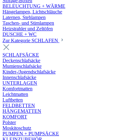
Storage-Boxen
BELEUCHTUNG + WÄRME
Hängelampen, Lichtschläuche
Laternen, Stehlampen
Taschen- und Stirnlampen
Heizstrahler und Zeltöfen
DUSCHE + WC
Zur Kategorie SCHLAFEN
SCHLAFSÄCKE
Deckenschlafsäcke
Mumienschlafsäcke
Kinder-/Jugendschlafsäcke
Innenschlafsäcke
UNTERLAGEN
Komfortmatten
Leichtmatten
Luftbetten
FELDBETTEN
HÄNGEMATTEN
KOMFORT
Polster
Moskitoschutz
PUMPEN + PUMPSÄCKE
KLEINZUBEHÖR