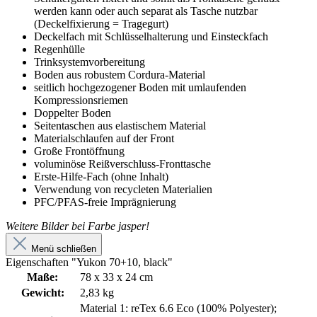
werden kann oder auch separat als Tasche nutzbar
(Deckelfixierung = Tragegurt)
Deckelfach mit Schlüsselhalterung und Einsteckfach
Regenhülle
Trinksystemvorbereitung
Boden aus robustem Cordura-Material
seitlich hochgezogener Boden mit umlaufenden
Kompressionsriemen
Doppelter Boden
Seitentaschen aus elastischem Material
Materialschlaufen auf der Front
Große Frontöffnung
voluminöse Reißverschluss-Fronttasche
Erste-Hilfe-Fach (ohne Inhalt)
Verwendung von recycleten Materialien
PFC/PFAS-freie Imprägnierung
Weitere Bilder bei Farbe jasper!
Menü schließen
Eigenschaften "Yukon 70+10, black"
Maße:
78 x 33 x 24 cm
Gewicht:
2,83 kg
Material 1: reTex 6.6 Eco (100% Polyester);