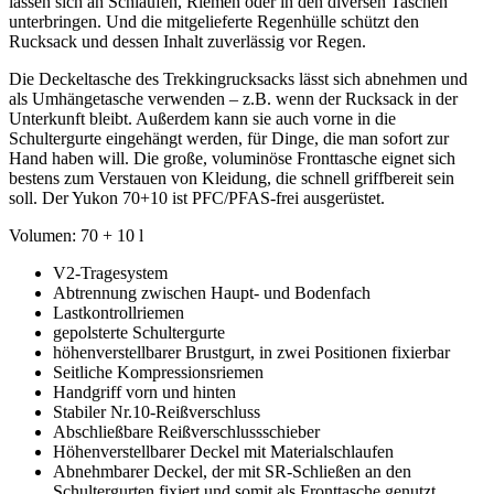
lassen sich an Schlaufen, Riemen oder in den diversen Taschen
unterbringen. Und die mitgelieferte Regenhülle schützt den
Rucksack und dessen Inhalt zuverlässig vor Regen.
Die Deckeltasche des Trekkingrucksacks lässt sich abnehmen und
als Umhängetasche verwenden – z.B. wenn der Rucksack in der
Unterkunft bleibt. Außerdem kann sie auch vorne in die
Schultergurte eingehängt werden, für Dinge, die man sofort zur
Hand haben will. Die große, voluminöse Fronttasche eignet sich
bestens zum Verstauen von Kleidung, die schnell griffbereit sein
soll. Der Yukon 70+10 ist PFC/PFAS-frei ausgerüstet.
Volumen: 70 + 10 l
V2-Tragesystem
Abtrennung zwischen Haupt- und Bodenfach
Lastkontrollriemen
gepolsterte Schultergurte
höhenverstellbarer Brustgurt, in zwei Positionen fixierbar
Seitliche Kompressionsriemen
Handgriff vorn und hinten
Stabiler Nr.10-Reißverschluss
Abschließbare Reißverschlussschieber
Höhenverstellbarer Deckel mit Materialschlaufen
Abnehmbarer Deckel, der mit SR-Schließen an den
Schultergurten fixiert und somit als Fronttasche genutzt