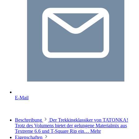
E-Mail
Beschreibung
Der Trekkingklassiker von TATONKA!
Trotz des Volumens bietet der gelungene Materialmix aus
Textreme 6.6 und T-Square Rip ein…
Mehr
Eigenschaften