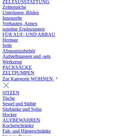
ZELTAUSSTATTUNG
Zeltteppiche
Unterlagen, Böden
Innenzelte
Vorbauten, Annex
sonstige Ergänzungen
FÜR AUF- UND ABBAU
Heringe
Seile
Abspannzubehör
Aufstellstangen und -sets
Werkzeug
PACKSÄCKE
ZELTPUMPEN
Zur Kategorie WOHNEN
SITZEN
Tische
Sessel und Stühle
Sitzbänke und Sofas
Hocker
AUFBEWAHREN
Kocherschränke
Falt- und Hängeschränke