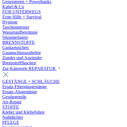
Generatoren + Powerbanks
Kabel & Co
FÜR UNTERWEGS
Erste Hilfe + Survival
Hygiene
Taschenmesser
Wasseraufbereitung
Sitzunterlagen
BRENNSTOFFE
Gaskartuschen
Gasanschlusszubehör
Zunder und Anzünder
Brennstoffflaschen
Zur Kategorie REPARATUR
GESTÄNGE + SCHLÄUCHE
Ersatz-Fiberglasgestänge
Ersatz-Alugestänge
Gestängeteile
Air-Repair
STOFFE
Kleber und Klebefolien
Nahtdichter
PFLEGE