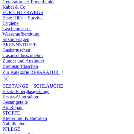
Generatoren + Powerbanks
Kabel & Co
FÜR UNTERWEGS
Erste Hilfe + Survival
Hygiene
Taschenmesser
Wasseraufbereitung
Sitzunterlagen
BRENNSTOFFE
Gaskartuschen
Gasanschlusszubehör
Zunder und Anzünder
Brennstoffflaschen
Zur Kategorie REPARATUR
GESTÄNGE + SCHLÄUCHE
Ersatz-Fiberglasgestänge
Ersatz-Alugestänge
Gestängeteile
Air-Repair
STOFFE
Kleber und Klebefolien
Nahtdichter
PFLEGE