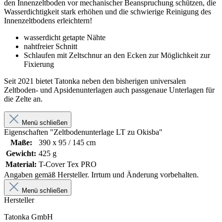
den Innenzeltboden vor mechanischer Beanspruchung schützen, die
Wasserdichtigkeit stark erhöhen und die schwierige Reinigung des
Innenzeltbodens erleichtern!
wasserdicht getapte Nähte
nahtfreier Schnitt
Schlaufen mit Zeltschnur an den Ecken zur Möglichkeit zur
Fixierung
Seit 2021 bietet Tatonka neben den bisherigen universalen
Zeltboden- und Apsidenunterlagen auch passgenaue Unterlagen für
die Zelte an.
Menü schließen
Eigenschaften "Zeltbodenunterlage LT zu Okisba"
Maße:
390 x 95 / 145 cm
Gewicht:
425 g
Material:
T-Cover Tex PRO
Angaben gemäß Hersteller. Irrtum und Änderung vorbehalten.
Menü schließen
Hersteller
Tatonka GmbH