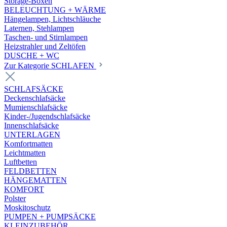
Storage-Boxen
BELEUCHTUNG + WÄRME
Hängelampen, Lichtschläuche
Laternen, Stehlampen
Taschen- und Stirnlampen
Heizstrahler und Zeltöfen
DUSCHE + WC
Zur Kategorie SCHLAFEN
SCHLAFSÄCKE
Deckenschlafsäcke
Mumienschlafsäcke
Kinder-/Jugendschlafsäcke
Innenschlafsäcke
UNTERLAGEN
Komfortmatten
Leichtmatten
Luftbetten
FELDBETTEN
HÄNGEMATTEN
KOMFORT
Polster
Moskitoschutz
PUMPEN + PUMPSÄCKE
KLEINZUBEHÖR