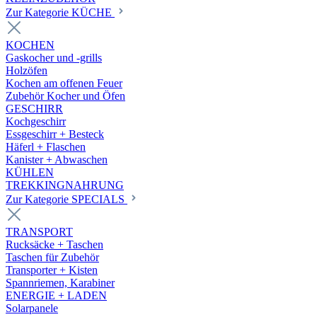
Zur Kategorie KÜCHE
KOCHEN
Gaskocher und -grills
Holzöfen
Kochen am offenen Feuer
Zubehör Kocher und Öfen
GESCHIRR
Kochgeschirr
Essgeschirr + Besteck
Häferl + Flaschen
Kanister + Abwaschen
KÜHLEN
TREKKINGNAHRUNG
Zur Kategorie SPECIALS
TRANSPORT
Rucksäcke + Taschen
Taschen für Zubehör
Transporter + Kisten
Spannriemen, Karabiner
ENERGIE + LADEN
Solarpanele