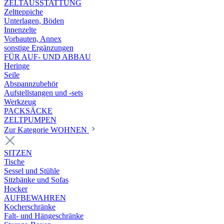
ZELTAUSSTATTUNG
Zeltteppiche
Unterlagen, Böden
Innenzelte
Vorbauten, Annex
sonstige Ergänzungen
FÜR AUF- UND ABBAU
Heringe
Seile
Abspannzubehör
Aufstellstangen und -sets
Werkzeug
PACKSÄCKE
ZELTPUMPEN
Zur Kategorie WOHNEN
SITZEN
Tische
Sessel und Stühle
Sitzbänke und Sofas
Hocker
AUFBEWAHREN
Kocherschränke
Falt- und Hängeschränke