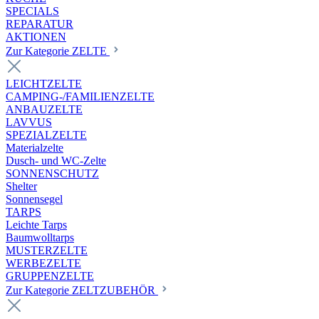
SPECIALS
REPARATUR
AKTIONEN
Zur Kategorie ZELTE
LEICHTZELTE
CAMPING-/FAMILIENZELTE
ANBAUZELTE
LAVVUS
SPEZIALZELTE
Materialzelte
Dusch- und WC-Zelte
SONNENSCHUTZ
Shelter
Sonnensegel
TARPS
Leichte Tarps
Baumwolltarps
MUSTERZELTE
WERBEZELTE
GRUPPENZELTE
Zur Kategorie ZELTZUBEHÖR