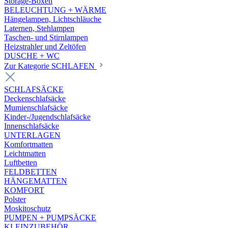
Storage-Boxen
BELEUCHTUNG + WÄRME
Hängelampen, Lichtschläuche
Laternen, Stehlampen
Taschen- und Stirnlampen
Heizstrahler und Zeltöfen
DUSCHE + WC
Zur Kategorie SCHLAFEN
SCHLAFSÄCKE
Deckenschlafsäcke
Mumienschlafsäcke
Kinder-/Jugendschlafsäcke
Innenschlafsäcke
UNTERLAGEN
Komfortmatten
Leichtmatten
Luftbetten
FELDBETTEN
HÄNGEMATTEN
KOMFORT
Polster
Moskitoschutz
PUMPEN + PUMPSÄCKE
KLEINZUBEHÖR