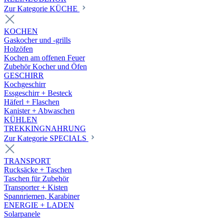
Zur Kategorie KÜCHE
KOCHEN
Gaskocher und -grills
Holzöfen
Kochen am offenen Feuer
Zubehör Kocher und Öfen
GESCHIRR
Kochgeschirr
Essgeschirr + Besteck
Häferl + Flaschen
Kanister + Abwaschen
KÜHLEN
TREKKINGNAHRUNG
Zur Kategorie SPECIALS
TRANSPORT
Rucksäcke + Taschen
Taschen für Zubehör
Transporter + Kisten
Spannriemen, Karabiner
ENERGIE + LADEN
Solarpanele