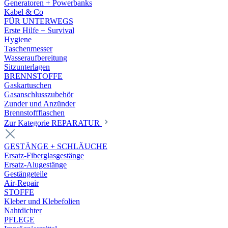
Generatoren + Powerbanks
Kabel & Co
FÜR UNTERWEGS
Erste Hilfe + Survival
Hygiene
Taschenmesser
Wasseraufbereitung
Sitzunterlagen
BRENNSTOFFE
Gaskartuschen
Gasanschlusszubehör
Zunder und Anzünder
Brennstoffflaschen
Zur Kategorie REPARATUR
GESTÄNGE + SCHLÄUCHE
Ersatz-Fiberglasgestänge
Ersatz-Alugestänge
Gestängeteile
Air-Repair
STOFFE
Kleber und Klebefolien
Nahtdichter
PFLEGE