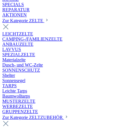
SPECIALS
REPARATUR
AKTIONEN
Zur Kategorie ZELTE
LEICHTZELTE
CAMPING-/FAMILIENZELTE
ANBAUZELTE
LAVVUS
SPEZIALZELTE
Materialzelte
Dusch- und WC-Zelte
SONNENSCHUTZ
Shelter
Sonnensegel
TARPS
Leichte Tarps
Baumwolltarps
MUSTERZELTE
WERBEZELTE
GRUPPENZELTE
Zur Kategorie ZELTZUBEHÖR