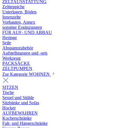
ZELTAUSSTATTUNG
Zeltteppiche
Unterlagen, Böden
Innenzelte
Vorbauten, Annex
sonstige Ergänzungen
FÜR AUF- UND ABBAU
Heringe
Seile
Abspannzubehör
Aufstellstangen und -sets
Werkzeug
PACKSÄCKE
ZELTPUMPEN
Zur Kategorie WOHNEN
SITZEN
Tische
Sessel und Stühle
Sitzbänke und Sofas
Hocker
AUFBEWAHREN
Kocherschränke
Falt- und Hängeschränke