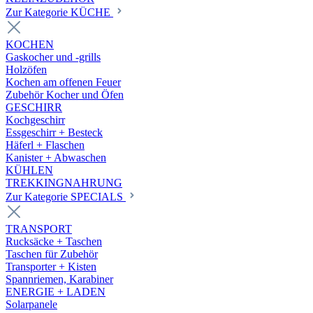
Zur Kategorie KÜCHE
KOCHEN
Gaskocher und -grills
Holzöfen
Kochen am offenen Feuer
Zubehör Kocher und Öfen
GESCHIRR
Kochgeschirr
Essgeschirr + Besteck
Häferl + Flaschen
Kanister + Abwaschen
KÜHLEN
TREKKINGNAHRUNG
Zur Kategorie SPECIALS
TRANSPORT
Rucksäcke + Taschen
Taschen für Zubehör
Transporter + Kisten
Spannriemen, Karabiner
ENERGIE + LADEN
Solarpanele