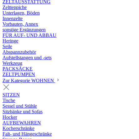
ZELTAUSSTATTUNG
Zeltteppiche
Unterlagen, Böden
Innenzelte
Vorbauten, Annex
sonstige Ergänzungen
FÜR AUF- UND ABBAU
Heringe
Seile
Abspannzubehör
Aufstellstangen und -sets
Werkzeug
PACKSÄCKE
ZELTPUMPEN
Zur Kategorie WOHNEN
SITZEN
Tische
Sessel und Stühle
Sitzbänke und Sofas
Hocker
AUFBEWAHREN
Kocherschränke
Falt- und Hängeschränke