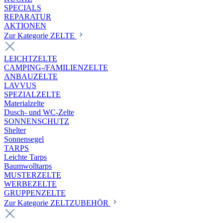
SPECIALS
REPARATUR
AKTIONEN
Zur Kategorie ZELTE
LEICHTZELTE
CAMPING-/FAMILIENZELTE
ANBAUZELTE
LAVVUS
SPEZIALZELTE
Materialzelte
Dusch- und WC-Zelte
SONNENSCHUTZ
Shelter
Sonnensegel
TARPS
Leichte Tarps
Baumwolltarps
MUSTERZELTE
WERBEZELTE
GRUPPENZELTE
Zur Kategorie ZELTZUBEHÖR