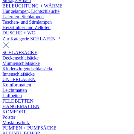
Storage-Boxen
BELEUCHTUNG + WÄRME
Hängelampen, Lichtschläuche
Laternen, Stehlampen
Taschen- und Stirnlampen
Heizstrahler und Zeltöfen
DUSCHE + WC
Zur Kategorie SCHLAFEN
SCHLAFSÄCKE
Deckenschlafsäcke
Mumienschlafsäcke
Kinder-/Jugendschlafsäcke
Innenschlafsäcke
UNTERLAGEN
Komfortmatten
Leichtmatten
Luftbetten
FELDBETTEN
HÄNGEMATTEN
KOMFORT
Polster
Moskitoschutz
PUMPEN + PUMPSÄCKE
KLEINZUBEHÖR