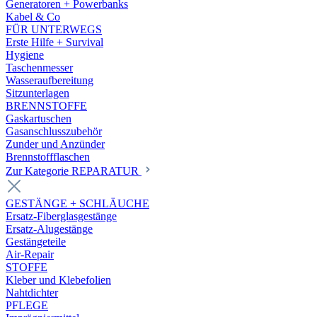
Generatoren + Powerbanks
Kabel & Co
FÜR UNTERWEGS
Erste Hilfe + Survival
Hygiene
Taschenmesser
Wasseraufbereitung
Sitzunterlagen
BRENNSTOFFE
Gaskartuschen
Gasanschlusszubehör
Zunder und Anzünder
Brennstoffflaschen
Zur Kategorie REPARATUR
GESTÄNGE + SCHLÄUCHE
Ersatz-Fiberglasgestänge
Ersatz-Alugestänge
Gestängeteile
Air-Repair
STOFFE
Kleber und Klebefolien
Nahtdichter
PFLEGE