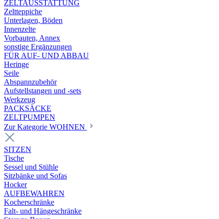
ZELTAUSSTATTUNG
Zeltteppiche
Unterlagen, Böden
Innenzelte
Vorbauten, Annex
sonstige Ergänzungen
FÜR AUF- UND ABBAU
Heringe
Seile
Abspannzubehör
Aufstellstangen und -sets
Werkzeug
PACKSÄCKE
ZELTPUMPEN
Zur Kategorie WOHNEN
SITZEN
Tische
Sessel und Stühle
Sitzbänke und Sofas
Hocker
AUFBEWAHREN
Kocherschränke
Falt- und Hängeschränke