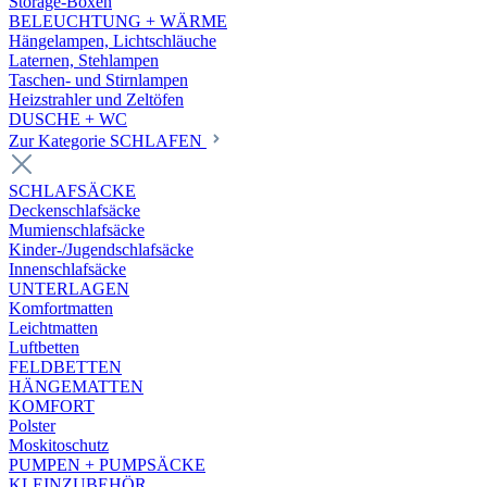
Storage-Boxen
BELEUCHTUNG + WÄRME
Hängelampen, Lichtschläuche
Laternen, Stehlampen
Taschen- und Stirnlampen
Heizstrahler und Zeltöfen
DUSCHE + WC
Zur Kategorie SCHLAFEN
SCHLAFSÄCKE
Deckenschlafsäcke
Mumienschlafsäcke
Kinder-/Jugendschlafsäcke
Innenschlafsäcke
UNTERLAGEN
Komfortmatten
Leichtmatten
Luftbetten
FELDBETTEN
HÄNGEMATTEN
KOMFORT
Polster
Moskitoschutz
PUMPEN + PUMPSÄCKE
KLEINZUBEHÖR