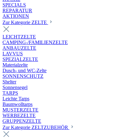
SPECIALS
REPARATUR
AKTIONEN
Zur Kategorie ZELTE
LEICHTZELTE
CAMPING-/FAMILIENZELTE
ANBAUZELTE
LAVVUS
SPEZIALZELTE
Materialzelte
Dusch- und WC-Zelte
SONNENSCHUTZ
Shelter
Sonnensegel
TARPS
Leichte Tarps
Baumwolltarps
MUSTERZELTE
WERBEZELTE
GRUPPENZELTE
Zur Kategorie ZELTZUBEHÖR