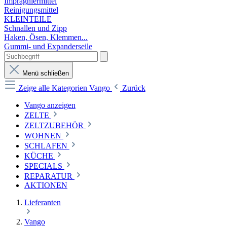
Imprägniermittel
Reinigungsmittel
KLEINTEILE
Schnallen und Zipp
Haken, Ösen, Klemmen...
Gummi- und Expanderseile
Menü schließen
Zeige alle Kategorien
Vango
Zurück
Vango anzeigen
ZELTE
ZELTZUBEHÖR
WOHNEN
SCHLAFEN
KÜCHE
SPECIALS
REPARATUR
AKTIONEN
Lieferanten
Vango