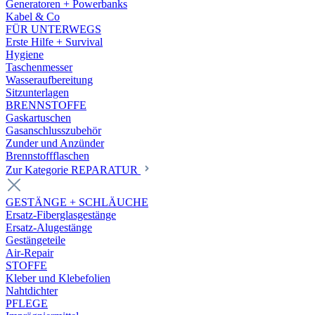
Generatoren + Powerbanks
Kabel & Co
FÜR UNTERWEGS
Erste Hilfe + Survival
Hygiene
Taschenmesser
Wasseraufbereitung
Sitzunterlagen
BRENNSTOFFE
Gaskartuschen
Gasanschlusszubehör
Zunder und Anzünder
Brennstoffflaschen
Zur Kategorie REPARATUR
GESTÄNGE + SCHLÄUCHE
Ersatz-Fiberglasgestänge
Ersatz-Alugestänge
Gestängeteile
Air-Repair
STOFFE
Kleber und Klebefolien
Nahtdichter
PFLEGE