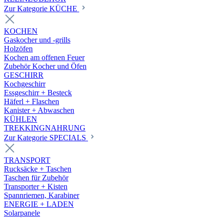
Zur Kategorie KÜCHE
KOCHEN
Gaskocher und -grills
Holzöfen
Kochen am offenen Feuer
Zubehör Kocher und Öfen
GESCHIRR
Kochgeschirr
Essgeschirr + Besteck
Häferl + Flaschen
Kanister + Abwaschen
KÜHLEN
TREKKINGNAHRUNG
Zur Kategorie SPECIALS
TRANSPORT
Rucksäcke + Taschen
Taschen für Zubehör
Transporter + Kisten
Spannriemen, Karabiner
ENERGIE + LADEN
Solarpanele