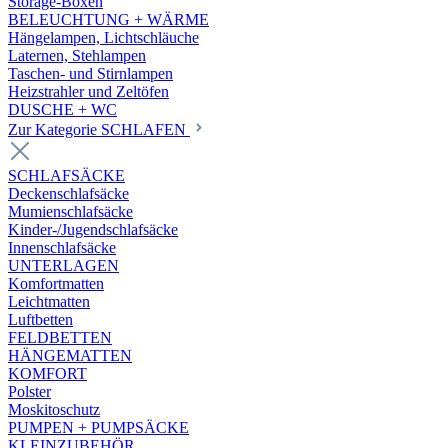
Storage-Boxen
BELEUCHTUNG + WÄRME
Hängelampen, Lichtschläuche
Laternen, Stehlampen
Taschen- und Stirnlampen
Heizstrahler und Zeltöfen
DUSCHE + WC
Zur Kategorie SCHLAFEN
SCHLAFSÄCKE
Deckenschlafsäcke
Mumienschlafsäcke
Kinder-/Jugendschlafsäcke
Innenschlafsäcke
UNTERLAGEN
Komfortmatten
Leichtmatten
Luftbetten
FELDBETTEN
HÄNGEMATTEN
KOMFORT
Polster
Moskitoschutz
PUMPEN + PUMPSÄCKE
KLEINZUBEHÖR