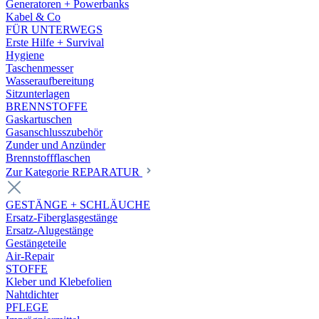
Generatoren + Powerbanks
Kabel & Co
FÜR UNTERWEGS
Erste Hilfe + Survival
Hygiene
Taschenmesser
Wasseraufbereitung
Sitzunterlagen
BRENNSTOFFE
Gaskartuschen
Gasanschlusszubehör
Zunder und Anzünder
Brennstoffflaschen
Zur Kategorie REPARATUR
GESTÄNGE + SCHLÄUCHE
Ersatz-Fiberglasgestänge
Ersatz-Alugestänge
Gestängeteile
Air-Repair
STOFFE
Kleber und Klebefolien
Nahtdichter
PFLEGE