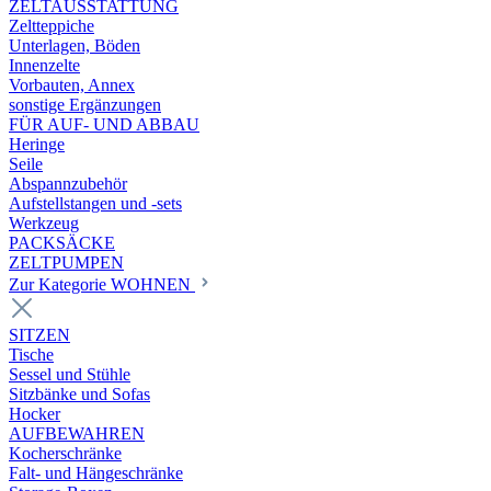
ZELTAUSSTATTUNG
Zeltteppiche
Unterlagen, Böden
Innenzelte
Vorbauten, Annex
sonstige Ergänzungen
FÜR AUF- UND ABBAU
Heringe
Seile
Abspannzubehör
Aufstellstangen und -sets
Werkzeug
PACKSÄCKE
ZELTPUMPEN
Zur Kategorie WOHNEN
SITZEN
Tische
Sessel und Stühle
Sitzbänke und Sofas
Hocker
AUFBEWAHREN
Kocherschränke
Falt- und Hängeschränke