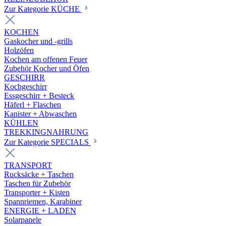
Zur Kategorie KÜCHE
KOCHEN
Gaskocher und -grills
Holzöfen
Kochen am offenen Feuer
Zubehör Kocher und Öfen
GESCHIRR
Kochgeschirr
Essgeschirr + Besteck
Häferl + Flaschen
Kanister + Abwaschen
KÜHLEN
TREKKINGNAHRUNG
Zur Kategorie SPECIALS
TRANSPORT
Rucksäcke + Taschen
Taschen für Zubehör
Transporter + Kisten
Spannriemen, Karabiner
ENERGIE + LADEN
Solarpanele