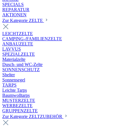
SPECIALS
REPARATUR
AKTIONEN
Zur Kategorie ZELTE
LEICHTZELTE
CAMPING-/FAMILIENZELTE
ANBAUZELTE
LAVVUS
SPEZIALZELTE
Materialzelte
Dusch- und WC-Zelte
SONNENSCHUTZ
Shelter
Sonnensegel
TARPS
Leichte Tarps
Baumwolltarps
MUSTERZELTE
WERBEZELTE
GRUPPENZELTE
Zur Kategorie ZELTZUBEHÖR