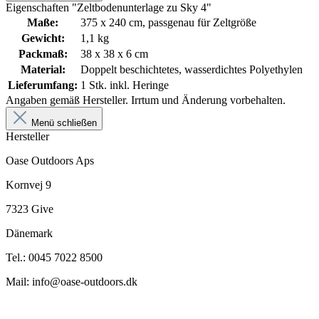
Eigenschaften "Zeltbodenunterlage zu Sky 4"
Maße:
375 x 240 cm, passgenau für Zeltgröße
Gewicht:
1,1 kg
Packmaß:
38 x 38 x 6 cm
Material:
Doppelt beschichtetes, wasserdichtes Polyethylen
Lieferumfang:
1 Stk. inkl. Heringe
Angaben gemäß Hersteller. Irrtum und Änderung vorbehalten.
Menü schließen
Hersteller
Oase Outdoors Aps
Kornvej 9
7323 Give
Dänemark
Tel.: 0045 7022 8500
Mail: info@oase-outdoors.dk