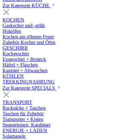
Zur Kategorie KÜCHE
KOCHEN
Gaskocher und -grills
Holzöfen
Kochen am offenen Feuer
Zubehör Kocher und Öfen
GESCHIRR
Kochgeschirr
Essgeschirr + Besteck
Häferl + Flaschen
Kanister + Abwaschen
KÜHLEN
TREKKINGNAHRUNG
Zur Kategorie SPECIALS
TRANSPORT
Rucksäcke + Taschen
Taschen für Zubehör
Transporter + Kisten
Spannriemen, Karabiner
ENERGIE + LADEN
Solarpanele