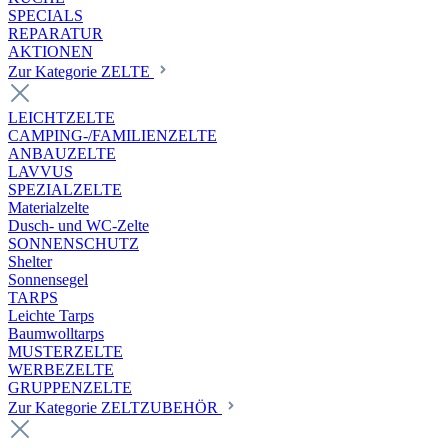
SPECIALS
REPARATUR
AKTIONEN
Zur Kategorie ZELTE
LEICHTZELTE
CAMPING-/FAMILIENZELTE
ANBAUZELTE
LAVVUS
SPEZIALZELTE
Materialzelte
Dusch- und WC-Zelte
SONNENSCHUTZ
Shelter
Sonnensegel
TARPS
Leichte Tarps
Baumwolltarps
MUSTERZELTE
WERBEZELTE
GRUPPENZELTE
Zur Kategorie ZELTZUBEHÖR