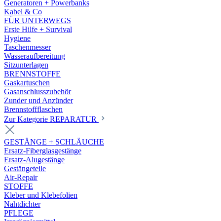
Generatoren + Powerbanks
Kabel & Co
FÜR UNTERWEGS
Erste Hilfe + Survival
Hygiene
Taschenmesser
Wasseraufbereitung
Sitzunterlagen
BRENNSTOFFE
Gaskartuschen
Gasanschlusszubehör
Zunder und Anzünder
Brennstoffflaschen
Zur Kategorie REPARATUR
GESTÄNGE + SCHLÄUCHE
Ersatz-Fiberglasgestänge
Ersatz-Alugestänge
Gestängeteile
Air-Repair
STOFFE
Kleber und Klebefolien
Nahtdichter
PFLEGE