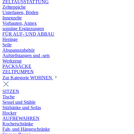
ZELTAUSSTATTUNG
Zeltteppiche
Unterlagen, Böden
Innenzelte
Vorbauten, Annex
sonstige Ergänzungen
FÜR AUF- UND ABBAU
Heringe
Seile
Abspannzubehör
Aufstellstangen und -sets
Werkzeug
PACKSÄCKE
ZELTPUMPEN
Zur Kategorie WOHNEN
SITZEN
Tische
Sessel und Stühle
Sitzbänke und Sofas
Hocker
AUFBEWAHREN
Kocherschränke
Falt- und Hängeschränke