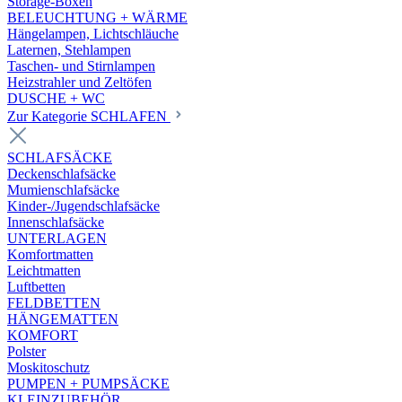
Storage-Boxen
BELEUCHTUNG + WÄRME
Hängelampen, Lichtschläuche
Laternen, Stehlampen
Taschen- und Stirnlampen
Heizstrahler und Zeltöfen
DUSCHE + WC
Zur Kategorie SCHLAFEN
SCHLAFSÄCKE
Deckenschlafsäcke
Mumienschlafsäcke
Kinder-/Jugendschlafsäcke
Innenschlafsäcke
UNTERLAGEN
Komfortmatten
Leichtmatten
Luftbetten
FELDBETTEN
HÄNGEMATTEN
KOMFORT
Polster
Moskitoschutz
PUMPEN + PUMPSÄCKE
KLEINZUBEHÖR