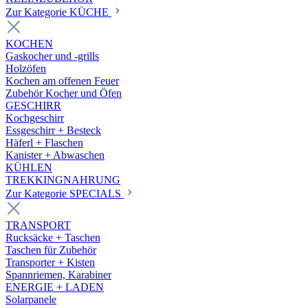
Zur Kategorie KÜCHE
KOCHEN
Gaskocher und -grills
Holzöfen
Kochen am offenen Feuer
Zubehör Kocher und Öfen
GESCHIRR
Kochgeschirr
Essgeschirr + Besteck
Häferl + Flaschen
Kanister + Abwaschen
KÜHLEN
TREKKINGNAHRUNG
Zur Kategorie SPECIALS
TRANSPORT
Rucksäcke + Taschen
Taschen für Zubehör
Transporter + Kisten
Spannriemen, Karabiner
ENERGIE + LADEN
Solarpanele