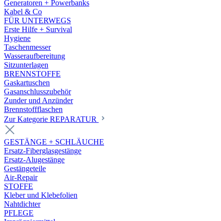
Generatoren + Powerbanks
Kabel & Co
FÜR UNTERWEGS
Erste Hilfe + Survival
Hygiene
Taschenmesser
Wasseraufbereitung
Sitzunterlagen
BRENNSTOFFE
Gaskartuschen
Gasanschlusszubehör
Zunder und Anzünder
Brennstoffflaschen
Zur Kategorie REPARATUR
GESTÄNGE + SCHLÄUCHE
Ersatz-Fiberglasgestänge
Ersatz-Alugestänge
Gestängeteile
Air-Repair
STOFFE
Kleber und Klebefolien
Nahtdichter
PFLEGE