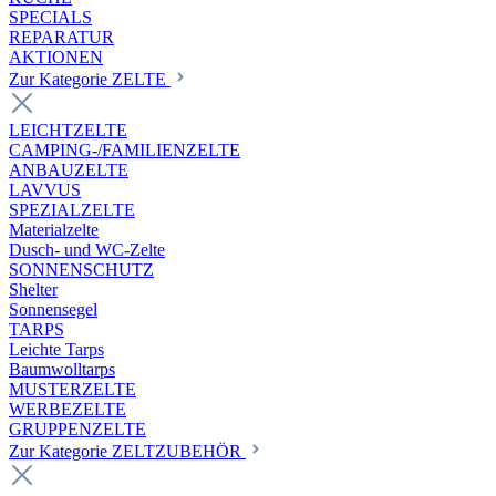
SPECIALS
REPARATUR
AKTIONEN
Zur Kategorie ZELTE
LEICHTZELTE
CAMPING-/FAMILIENZELTE
ANBAUZELTE
LAVVUS
SPEZIALZELTE
Materialzelte
Dusch- und WC-Zelte
SONNENSCHUTZ
Shelter
Sonnensegel
TARPS
Leichte Tarps
Baumwolltarps
MUSTERZELTE
WERBEZELTE
GRUPPENZELTE
Zur Kategorie ZELTZUBEHÖR