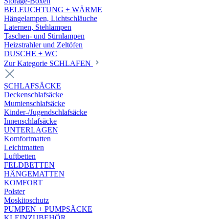
Storage-Boxen
BELEUCHTUNG + WÄRME
Hängelampen, Lichtschläuche
Laternen, Stehlampen
Taschen- und Stirnlampen
Heizstrahler und Zeltöfen
DUSCHE + WC
Zur Kategorie SCHLAFEN
SCHLAFSÄCKE
Deckenschlafsäcke
Mumienschlafsäcke
Kinder-/Jugendschlafsäcke
Innenschlafsäcke
UNTERLAGEN
Komfortmatten
Leichtmatten
Luftbetten
FELDBETTEN
HÄNGEMATTEN
KOMFORT
Polster
Moskitoschutz
PUMPEN + PUMPSÄCKE
KLEINZUBEHÖR