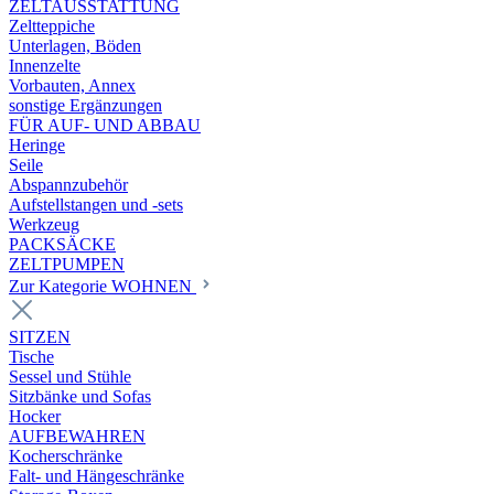
ZELTAUSSTATTUNG
Zeltteppiche
Unterlagen, Böden
Innenzelte
Vorbauten, Annex
sonstige Ergänzungen
FÜR AUF- UND ABBAU
Heringe
Seile
Abspannzubehör
Aufstellstangen und -sets
Werkzeug
PACKSÄCKE
ZELTPUMPEN
Zur Kategorie WOHNEN
SITZEN
Tische
Sessel und Stühle
Sitzbänke und Sofas
Hocker
AUFBEWAHREN
Kocherschränke
Falt- und Hängeschränke