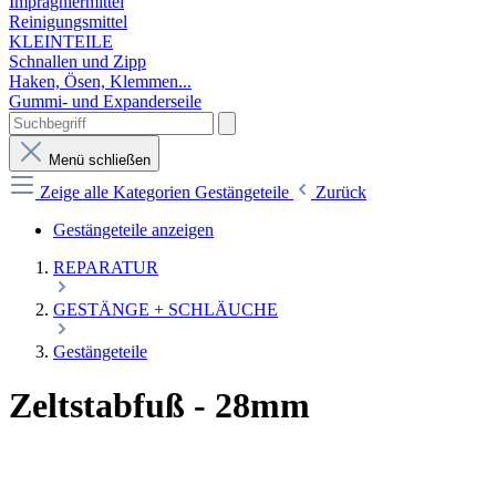
Imprägniermittel
Reinigungsmittel
KLEINTEILE
Schnallen und Zipp
Haken, Ösen, Klemmen...
Gummi- und Expanderseile
Menü schließen
Zeige alle Kategorien
Gestängeteile
Zurück
Gestängeteile anzeigen
REPARATUR
GESTÄNGE + SCHLÄUCHE
Gestängeteile
Zeltstabfuß - 28mm