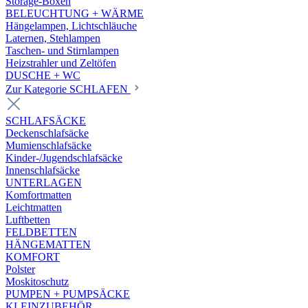
Storage-Boxen
BELEUCHTUNG + WÄRME
Hängelampen, Lichtschläuche
Laternen, Stehlampen
Taschen- und Stirnlampen
Heizstrahler und Zeltöfen
DUSCHE + WC
Zur Kategorie SCHLAFEN
SCHLAFSÄCKE
Deckenschlafsäcke
Mumienschlafsäcke
Kinder-/Jugendschlafsäcke
Innenschlafsäcke
UNTERLAGEN
Komfortmatten
Leichtmatten
Luftbetten
FELDBETTEN
HÄNGEMATTEN
KOMFORT
Polster
Moskitoschutz
PUMPEN + PUMPSÄCKE
KLEINZUBEHÖR