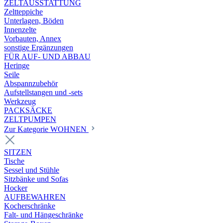
ZELTAUSSTATTUNG
Zeltteppiche
Unterlagen, Böden
Innenzelte
Vorbauten, Annex
sonstige Ergänzungen
FÜR AUF- UND ABBAU
Heringe
Seile
Abspannzubehör
Aufstellstangen und -sets
Werkzeug
PACKSÄCKE
ZELTPUMPEN
Zur Kategorie WOHNEN
SITZEN
Tische
Sessel und Stühle
Sitzbänke und Sofas
Hocker
AUFBEWAHREN
Kocherschränke
Falt- und Hängeschränke