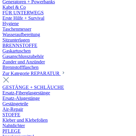
Generatoren + Powerbanks
Kabel & Co
FÜR UNTERWEGS
Erste Hilfe + Survival
Hygiene
Taschenmesser
Wasseraufbereitung
Sitzunterlagen
BRENNSTOFFE
Gaskartuschen
Gasanschlusszubehör
Zunder und Anzünder
Brennstoffflaschen
Zur Kategorie REPARATUR
GESTÄNGE + SCHLÄUCHE
Ersatz-Fiberglasgestänge
Ersatz-Alugestänge
Gestängeteile
Air-Repair
STOFFE
Kleber und Klebefolien
Nahtdichter
PFLEGE