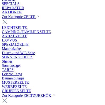
SPECIALS
REPARATUR
AKTIONEN
Zur Kategorie ZELTE
LEICHTZELTE
CAMPING-/FAMILIENZELTE
ANBAUZELTE
LAVVUS
SPEZIALZELTE
Materialzelte
Dusch- und WC-Zelte
SONNENSCHUTZ
Shelter
Sonnensegel
TARPS
Leichte Tarps
Baumwolltarps
MUSTERZELTE
WERBEZELTE
GRUPPENZELTE
Zur Kategorie ZELTZUBEHÖR