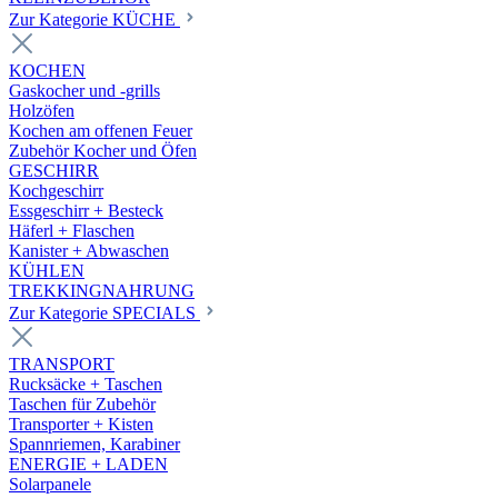
Zur Kategorie KÜCHE
KOCHEN
Gaskocher und -grills
Holzöfen
Kochen am offenen Feuer
Zubehör Kocher und Öfen
GESCHIRR
Kochgeschirr
Essgeschirr + Besteck
Häferl + Flaschen
Kanister + Abwaschen
KÜHLEN
TREKKINGNAHRUNG
Zur Kategorie SPECIALS
TRANSPORT
Rucksäcke + Taschen
Taschen für Zubehör
Transporter + Kisten
Spannriemen, Karabiner
ENERGIE + LADEN
Solarpanele