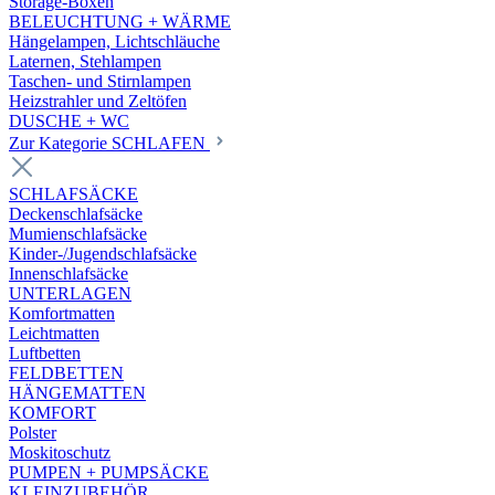
Storage-Boxen
BELEUCHTUNG + WÄRME
Hängelampen, Lichtschläuche
Laternen, Stehlampen
Taschen- und Stirnlampen
Heizstrahler und Zeltöfen
DUSCHE + WC
Zur Kategorie SCHLAFEN
SCHLAFSÄCKE
Deckenschlafsäcke
Mumienschlafsäcke
Kinder-/Jugendschlafsäcke
Innenschlafsäcke
UNTERLAGEN
Komfortmatten
Leichtmatten
Luftbetten
FELDBETTEN
HÄNGEMATTEN
KOMFORT
Polster
Moskitoschutz
PUMPEN + PUMPSÄCKE
KLEINZUBEHÖR