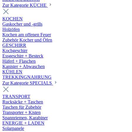
Zur Kategorie KÜCHE
KOCHEN
Gaskocher und -grills
Holzöfen
Kochen am offenen Feuer
Zubehör Kocher und Öfen
GESCHIRR
Kochgeschirr
Essgeschirr + Besteck
Häferl + Flaschen
Kanister + Abwaschen
KÜHLEN
TREKKINGNAHRUNG
Zur Kategorie SPECIALS
TRANSPORT
Rucksäcke + Taschen
Taschen für Zubehör
Transporter + Kisten
Spannriemen, Karabiner
ENERGIE + LADEN
Solarpanele