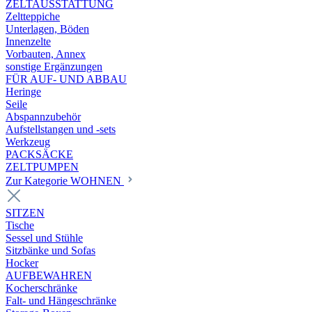
ZELTAUSSTATTUNG
Zeltteppiche
Unterlagen, Böden
Innenzelte
Vorbauten, Annex
sonstige Ergänzungen
FÜR AUF- UND ABBAU
Heringe
Seile
Abspannzubehör
Aufstellstangen und -sets
Werkzeug
PACKSÄCKE
ZELTPUMPEN
Zur Kategorie WOHNEN
SITZEN
Tische
Sessel und Stühle
Sitzbänke und Sofas
Hocker
AUFBEWAHREN
Kocherschränke
Falt- und Hängeschränke