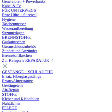
Generatoren + Powerbanks
Kabel & Co
FÜR UNTERWEGS
Erste Hilfe + Survival
Hygiene
Taschenmesser
Wasseraufbereitung
Sitzunterlagen
BRENNSTOFFE
Gaskartuschen
Gasanschlusszubehör
Zunder und Anzünder
Brennstoffflaschen
Zur Kategorie REPARATUR
GESTÄNGE + SCHLÄUCHE
Ersatz-Fiberglasgestänge
Ersatz-Alugestänge
Gestängeteile
Air-Repair
STOFFE
Kleber und Klebefolien
Nahtdichter
PFLEGE