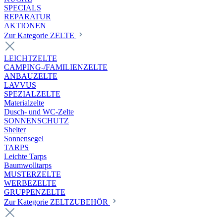
SPECIALS
REPARATUR
AKTIONEN
Zur Kategorie ZELTE
LEICHTZELTE
CAMPING-/FAMILIENZELTE
ANBAUZELTE
LAVVUS
SPEZIALZELTE
Materialzelte
Dusch- und WC-Zelte
SONNENSCHUTZ
Shelter
Sonnensegel
TARPS
Leichte Tarps
Baumwolltarps
MUSTERZELTE
WERBEZELTE
GRUPPENZELTE
Zur Kategorie ZELTZUBEHÖR