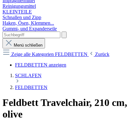
Imprägniermittel
Reinigungsmittel
KLEINTEILE
Schnallen und Zipp
Haken, Ösen, Klemmen...
Gummi- und Expanderseile
Menü schließen
Zeige alle Kategorien
FELDBETTEN
Zurück
FELDBETTEN anzeigen
SCHLAFEN
FELDBETTEN
Feldbett Travelchair, 210 cm,
olive