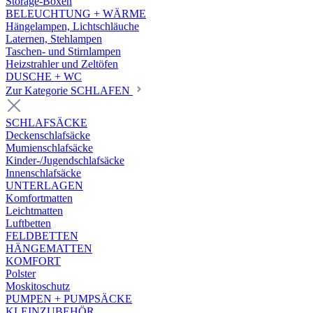
Storage-Boxen
BELEUCHTUNG + WÄRME
Hängelampen, Lichtschläuche
Laternen, Stehlampen
Taschen- und Stirnlampen
Heizstrahler und Zeltöfen
DUSCHE + WC
Zur Kategorie SCHLAFEN
SCHLAFSÄCKE
Deckenschlafsäcke
Mumienschlafsäcke
Kinder-/Jugendschlafsäcke
Innenschlafsäcke
UNTERLAGEN
Komfortmatten
Leichtmatten
Luftbetten
FELDBETTEN
HÄNGEMATTEN
KOMFORT
Polster
Moskitoschutz
PUMPEN + PUMPSÄCKE
KLEINZUBEHÖR