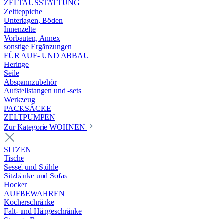
ZELTAUSSTATTUNG
Zeltteppiche
Unterlagen, Böden
Innenzelte
Vorbauten, Annex
sonstige Ergänzungen
FÜR AUF- UND ABBAU
Heringe
Seile
Abspannzubehör
Aufstellstangen und -sets
Werkzeug
PACKSÄCKE
ZELTPUMPEN
Zur Kategorie WOHNEN
SITZEN
Tische
Sessel und Stühle
Sitzbänke und Sofas
Hocker
AUFBEWAHREN
Kocherschränke
Falt- und Hängeschränke