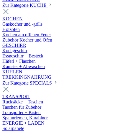
Zur Kategorie KÜCHE
KOCHEN
Gaskocher und -grills
Holzöfen
Kochen am offenen Feuer
Zubehör Kocher und Öfen
GESCHIRR
Kochgeschirr
Essgeschirr + Besteck
Häferl + Flaschen
Kanister + Abwaschen
KÜHLEN
TREKKINGNAHRUNG
Zur Kategorie SPECIALS
TRANSPORT
Rucksäcke + Taschen
Taschen für Zubehör
Transporter + Kisten
Spannriemen, Karabiner
ENERGIE + LADEN
Solarpanele