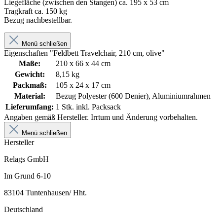
Liegefläche (zwischen den Stangen) ca. 195 x 53 cm
Tragkraft ca. 150 kg
Bezug nachbestellbar.
Menü schließen
Eigenschaften "Feldbett Travelchair, 210 cm, olive"
Maße:
210 x 66 x 44 cm
Gewicht:
8,15 kg
Packmaß:
105 x 24 x 17 cm
Material:
Bezug Polyester (600 Denier), Aluminiumrahmen
Lieferumfang:
1 Stk. inkl. Packsack
Angaben gemäß Hersteller. Irrtum und Änderung vorbehalten.
Menü schließen
Hersteller
Relags GmbH
Im Grund 6-10
83104 Tuntenhausen/ Hht.
Deutschland