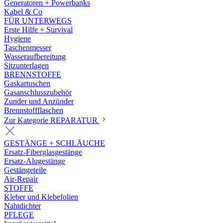
Generatoren + Powerbanks
Kabel & Co
FÜR UNTERWEGS
Erste Hilfe + Survival
Hygiene
Taschenmesser
Wasseraufbereitung
Sitzunterlagen
BRENNSTOFFE
Gaskartuschen
Gasanschlusszubehör
Zunder und Anzünder
Brennstoffflaschen
Zur Kategorie REPARATUR
GESTÄNGE + SCHLÄUCHE
Ersatz-Fiberglasgestänge
Ersatz-Alugestänge
Gestängeteile
Air-Repair
STOFFE
Kleber und Klebefolien
Nahtdichter
PFLEGE