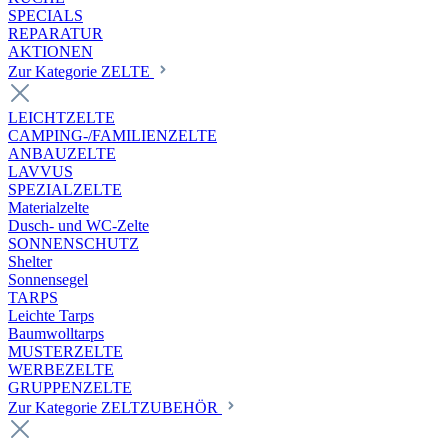
SPECIALS
REPARATUR
AKTIONEN
Zur Kategorie ZELTE
LEICHTZELTE
CAMPING-/FAMILIENZELTE
ANBAUZELTE
LAVVUS
SPEZIALZELTE
Materialzelte
Dusch- und WC-Zelte
SONNENSCHUTZ
Shelter
Sonnensegel
TARPS
Leichte Tarps
Baumwolltarps
MUSTERZELTE
WERBEZELTE
GRUPPENZELTE
Zur Kategorie ZELTZUBEHÖR