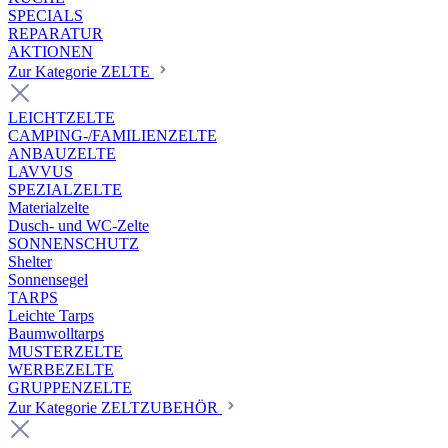
SPECIALS
REPARATUR
AKTIONEN
Zur Kategorie ZELTE
LEICHTZELTE
CAMPING-/FAMILIENZELTE
ANBAUZELTE
LAVVUS
SPEZIALZELTE
Materialzelte
Dusch- und WC-Zelte
SONNENSCHUTZ
Shelter
Sonnensegel
TARPS
Leichte Tarps
Baumwolltarps
MUSTERZELTE
WERBEZELTE
GRUPPENZELTE
Zur Kategorie ZELTZUBEHÖR