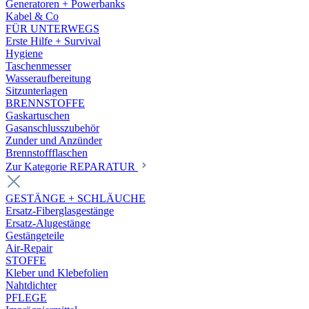
Generatoren + Powerbanks
Kabel & Co
FÜR UNTERWEGS
Erste Hilfe + Survival
Hygiene
Taschenmesser
Wasseraufbereitung
Sitzunterlagen
BRENNSTOFFE
Gaskartuschen
Gasanschlusszubehör
Zunder und Anzünder
Brennstoffflaschen
Zur Kategorie REPARATUR
GESTÄNGE + SCHLÄUCHE
Ersatz-Fiberglasgestänge
Ersatz-Alugestänge
Gestängeteile
Air-Repair
STOFFE
Kleber und Klebefolien
Nahtdichter
PFLEGE