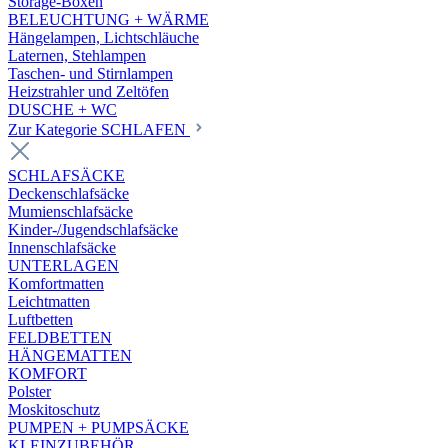
Storage-Boxen
BELEUCHTUNG + WÄRME
Hängelampen, Lichtschläuche
Laternen, Stehlampen
Taschen- und Stirnlampen
Heizstrahler und Zeltöfen
DUSCHE + WC
Zur Kategorie SCHLAFEN
SCHLAFSÄCKE
Deckenschlafsäcke
Mumienschlafsäcke
Kinder-/Jugendschlafsäcke
Innenschlafsäcke
UNTERLAGEN
Komfortmatten
Leichtmatten
Luftbetten
FELDBETTEN
HÄNGEMATTEN
KOMFORT
Polster
Moskitoschutz
PUMPEN + PUMPSÄCKE
KLEINZUBEHÖR