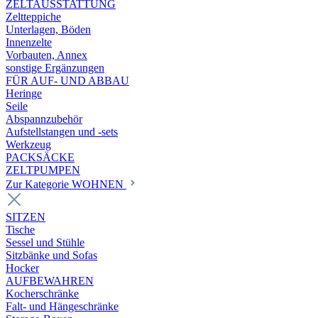
ZELTAUSSTATTUNG
Zeltteppiche
Unterlagen, Böden
Innenzelte
Vorbauten, Annex
sonstige Ergänzungen
FÜR AUF- UND ABBAU
Heringe
Seile
Abspannzubehör
Aufstellstangen und -sets
Werkzeug
PACKSÄCKE
ZELTPUMPEN
Zur Kategorie WOHNEN
SITZEN
Tische
Sessel und Stühle
Sitzbänke und Sofas
Hocker
AUFBEWAHREN
Kocherschränke
Falt- und Hängeschränke