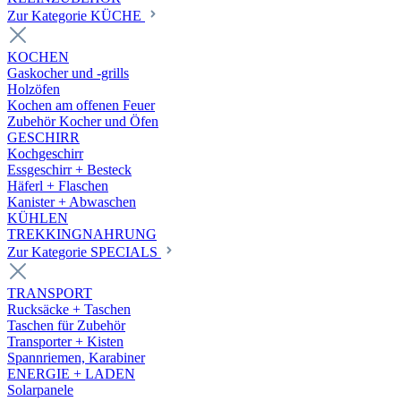
Zur Kategorie KÜCHE
KOCHEN
Gaskocher und -grills
Holzöfen
Kochen am offenen Feuer
Zubehör Kocher und Öfen
GESCHIRR
Kochgeschirr
Essgeschirr + Besteck
Häferl + Flaschen
Kanister + Abwaschen
KÜHLEN
TREKKINGNAHRUNG
Zur Kategorie SPECIALS
TRANSPORT
Rucksäcke + Taschen
Taschen für Zubehör
Transporter + Kisten
Spannriemen, Karabiner
ENERGIE + LADEN
Solarpanele