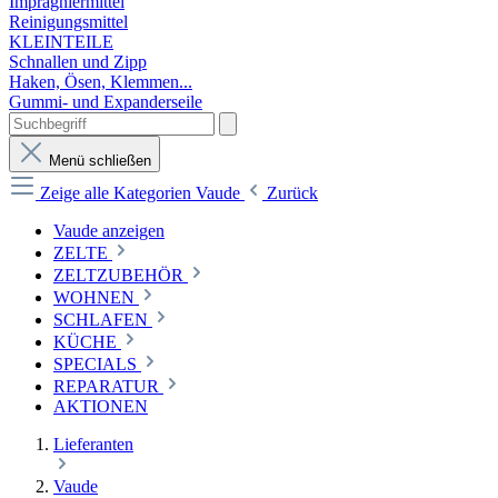
Imprägniermittel
Reinigungsmittel
KLEINTEILE
Schnallen und Zipp
Haken, Ösen, Klemmen...
Gummi- und Expanderseile
Menü schließen
Zeige alle Kategorien
Vaude
Zurück
Vaude anzeigen
ZELTE
ZELTZUBEHÖR
WOHNEN
SCHLAFEN
KÜCHE
SPECIALS
REPARATUR
AKTIONEN
Lieferanten
Vaude