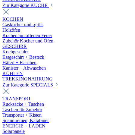
Zur Kategorie KÜCHE
KOCHEN
Gaskocher und -grills
Holzöfen
Kochen am offenen Feuer
Zubehör Kocher und Öfen
GESCHIRR
Kochgeschirr
Essgeschirr + Besteck
Häferl + Flaschen
Kanister + Abwaschen
KÜHLEN
TREKKINGNAHRUNG
Zur Kategorie SPECIALS
TRANSPORT
Rucksäcke + Taschen
Taschen für Zubehör
Transporter + Kisten
Spannriemen, Karabiner
ENERGIE + LADEN
Solarpanele