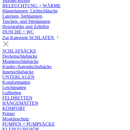
Storage-Boxen
BELEUCHTUNG + WÄRME
Hängelampen, Lichtschläuche
Laternen, Stehlampen
Taschen- und Stirnlampen
Heizstrahler und Zeltöfen
DUSCHE + WC
Zur Kategorie SCHLAFEN
SCHLAFSÄCKE
Deckenschlafsäcke
Mumienschlafsäcke
Kinder-/Jugendschlafsäcke
Innenschlafsäcke
UNTERLAGEN
Komfortmatten
Leichtmatten
Luftbetten
FELDBETTEN
HÄNGEMATTEN
KOMFORT
Polster
Moskitoschutz
PUMPEN + PUMPSÄCKE
KLEINZUBEHÖR