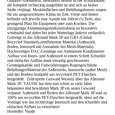
Outdoor-Abenteuern. Besonders beliebt ist die Schlafkabine,
die komplett rechteckig ausgeführt ist und sich an keiner
Stelle verjüngt. Moskitoflächen und Belüftungshutzen sorgen
für ein ausgezeichnetes Klima im Zelt. Vorne und hinten
befindet sich jeweils eine Apside mit 100cm (!) Tiefe, also
genügend Platz für Equipment oder zum Kochen. Die
einzigartige Aluminiumgerüstkonstruktion ist besonders
windstabil und daher bei jeder Wetterlage äußerst verlässlich.
Gefertigt ist das Allround Mark 3P aus GRS (Global
Recycled Standard)-zertifiziertem Material (Außenzelt,
Boden, Innenzelt mit Ausnahme des Mesh-Materials).
Hochwertiges DAC-Gestänge aus Aluminium Kombinierter
Aufbau von Innen- und Außenzelt in einem Schritt Schneller
und einfacher Aufbau dank einseitig geschlossener
Gestängekanäle und Farbcodierungen Regengeschützte
BelüftungenMaterial des Außenzelts, Innenzelts (außer Mesh)
und des Bodens komplett aus recycleten PET-Flaschen
hergestellt. Zeltexperte Gerwald Wessely über das Allround
Mark 3P: VAUDE hat dem nun schon so viele Jahre
bekannten und bewährten Mark 3P ein neues Gewand
verpasst: Außenzelt und Boden des Allround Mark 3P sind zu
100% aus recycelten PET-Flaschen hergestellt, ohne auf die
Vorzüge wie das rechteckige Innenzelt und den schnellen und
einfachen Aufbau zu verzichten!
Hersteller:
Vaude