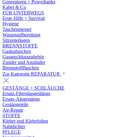
Generatoren + Powerbanks
Kabel & Co
FÜR UNTERWEGS
Erste Hilfe + Survival
Hygiene
Taschenmesser
Wasseraufbereitung
Sitzunterlagen
BRENNSTOFFE
Gaskartuschen
Gasanschlusszubehör
Zunder und Anzünder
Brennstoffflaschen
Zur Kategorie REPARATUR
GESTÄNGE + SCHLÄUCHE
Ersatz-Fiberglasgestänge
Ersatz-Alugestänge
Gestängeteile
Air-Repair
STOFFE
Kleber und Klebefolien
Nahtdichter
PFLEGE