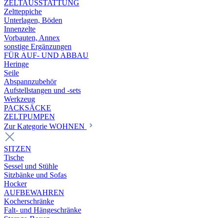
ZELTAUSSTATTUNG
Zeltteppiche
Unterlagen, Böden
Innenzelte
Vorbauten, Annex
sonstige Ergänzungen
FÜR AUF- UND ABBAU
Heringe
Seile
Abspannzubehör
Aufstellstangen und -sets
Werkzeug
PACKSÄCKE
ZELTPUMPEN
Zur Kategorie WOHNEN
SITZEN
Tische
Sessel und Stühle
Sitzbänke und Sofas
Hocker
AUFBEWAHREN
Kocherschränke
Falt- und Hängeschränke