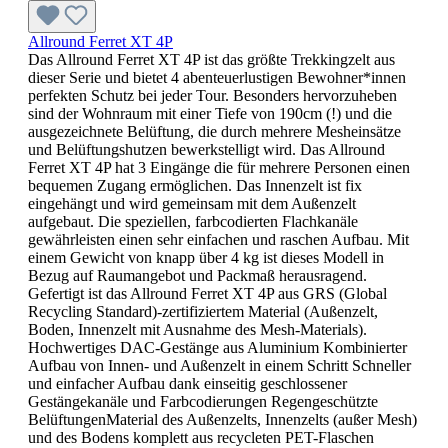
Allround Ferret XT 4P
Das Allround Ferret XT 4P ist das größte Trekkingzelt aus
dieser Serie und bietet 4 abenteuerlustigen Bewohner*innen
perfekten Schutz bei jeder Tour. Besonders hervorzuheben
sind der Wohnraum mit einer Tiefe von 190cm (!) und die
ausgezeichnete Belüftung, die durch mehrere Mesheinsätze
und Belüftungshutzen bewerkstelligt wird. Das Allround
Ferret XT 4P hat 3 Eingänge die für mehrere Personen einen
bequemen Zugang ermöglichen. Das Innenzelt ist fix
eingehängt und wird gemeinsam mit dem Außenzelt
aufgebaut. Die speziellen, farbcodierten Flachkanäle
gewährleisten einen sehr einfachen und raschen Aufbau. Mit
einem Gewicht von knapp über 4 kg ist dieses Modell in
Bezug auf Raumangebot und Packmaß herausragend.
Gefertigt ist das Allround Ferret XT 4P aus GRS (Global
Recycling Standard)-zertifiziertem Material (Außenzelt,
Boden, Innenzelt mit Ausnahme des Mesh-Materials).
Hochwertiges DAC-Gestänge aus Aluminium Kombinierter
Aufbau von Innen- und Außenzelt in einem Schritt Schneller
und einfacher Aufbau dank einseitig geschlossener
Gestängekanäle und Farbcodierungen Regengeschützte
BelüftungenMaterial des Außenzelts, Innenzelts (außer Mesh)
und des Bodens komplett aus recycleten PET-Flaschen