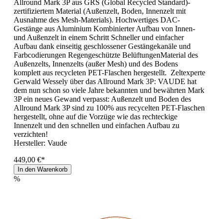
Allround Mark 3P aus GRS (Global Recycled Standard)-
zertifiziertem Material (Außenzelt, Boden, Innenzelt mit
Ausnahme des Mesh-Materials). Hochwertiges DAC-
Gestänge aus Aluminium Kombinierter Aufbau von Innen-
und Außenzelt in einem Schritt Schneller und einfacher
Aufbau dank einseitig geschlossener Gestängekanäle und
Farbcodierungen Regengeschützte BelüftungenMaterial des
Außenzelts, Innenzelts (außer Mesh) und des Bodens
komplett aus recycleten PET-Flaschen hergestellt. Zeltexperte
Gerwald Wessely über das Allround Mark 3P: VAUDE hat
dem nun schon so viele Jahre bekannten und bewährten Mark
3P ein neues Gewand verpasst: Außenzelt und Boden des
Allround Mark 3P sind zu 100% aus recycelten PET-Flaschen
hergestellt, ohne auf die Vorzüge wie das rechteckige
Innenzelt und den schnellen und einfachen Aufbau zu
verzichten!
Hersteller:
Vaude
449,00 €*
In den Warenkorb
%