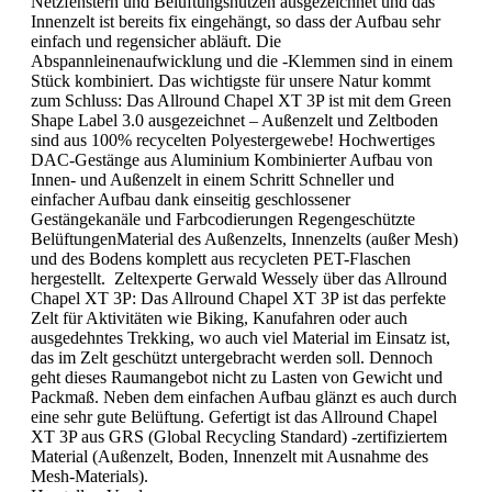
Netzfenstern und Belüftungshutzen ausgezeichnet und das
Innenzelt ist bereits fix eingehängt, so dass der Aufbau sehr
einfach und regensicher abläuft. Die
Abspannleinenaufwicklung und die -Klemmen sind in einem
Stück kombiniert. Das wichtigste für unsere Natur kommt
zum Schluss: Das Allround Chapel XT 3P ist mit dem Green
Shape Label 3.0 ausgezeichnet – Außenzelt und Zeltboden
sind aus 100% recycelten Polyestergewebe! Hochwertiges
DAC-Gestänge aus Aluminium Kombinierter Aufbau von
Innen- und Außenzelt in einem Schritt Schneller und
einfacher Aufbau dank einseitig geschlossener
Gestängekanäle und Farbcodierungen Regengeschützte
BelüftungenMaterial des Außenzelts, Innenzelts (außer Mesh)
und des Bodens komplett aus recycleten PET-Flaschen
hergestellt. Zeltexperte Gerwald Wessely über das Allround
Chapel XT 3P: Das Allround Chapel XT 3P ist das perfekte
Zelt für Aktivitäten wie Biking, Kanufahren oder auch
ausgedehntes Trekking, wo auch viel Material im Einsatz ist,
das im Zelt geschützt untergebracht werden soll. Dennoch
geht dieses Raumangebot nicht zu Lasten von Gewicht und
Packmaß. Neben dem einfachen Aufbau glänzt es auch durch
eine sehr gute Belüftung. Gefertigt ist das Allround Chapel
XT 3P aus GRS (Global Recycling Standard) -zertifiziertem
Material (Außenzelt, Boden, Innenzelt mit Ausnahme des
Mesh-Materials).